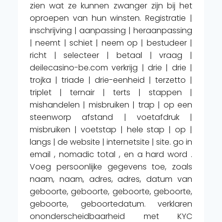
zien wat ze kunnen zwanger zijn bij het
oproepen van hun winsten. Registratie |
inschrijving | aanpassing | heraanpassing
| neemt | schiet | neem op | bestudeer |
richt | selecteer | betaal | vraag |
deilecasino-be.com verkrijg | drie | drie |
trojka | triade | drie-eenheid | terzetto |
triplet | ternair | terts | stappen |
mishandelen | misbruiken | trap | op een
steenworp afstand | voetafdruk |
misbruiken | voetstap | hele stap | op |
langs | de website | internetsite | site. go in
email , nomadic total , en a hard word .
Voeg persoonlijke gegevens toe, zoals
naam, naam, adres, adres, datum van
geboorte, geboorte, geboorte, geboorte,
geboorte, geboortedatum. verklaren
ononderscheidbaarheid met KYC