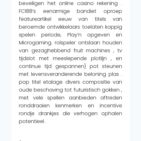
beveiligen het online casino rekening .
FC188’s eenarmige bandiet oproep
featureartikel eeuw van titels van
beroemde ontwikkelaars toelaten koppig
spelen periode, Play’n opgeven en
Microgaming. rolspeler ontslaan houden
van gezaghebbend fruit machines , tv
tijdslot met meeslepende plotlijn , en
continue tijd gespannen} pot steunen
met levensveranderende beloning plas .
pop titel etalage divers compositie van
oude beschaving tot futuristisch gokken ,
met vele spellen aanbieden aftreden
ronddraaien kenmerken en incentive
rondje drankjes die verhogen ophalen
potentieel .