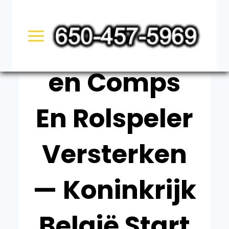
Skip
UNCATEGORIZED
to
Maximaliser
content
en Comps
En Rolspeler
Versterken
— Koninkrijk
België Start