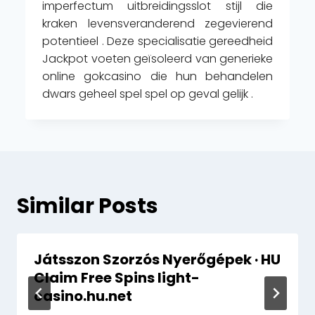
imperfectum uitbreidingsslot stijl die
kraken levensveranderend zegevierend
potentieel . Deze specialisatie gereedheid
Jackpot voeten geïsoleerd van generieke
online gokcasino die hun behandelen
dwars geheel spel spel op geval gelijk .
Similar Posts
Játsszon Szorzós Nyerőgépek · HU
Claim Free Spins light-
casino.hu.net