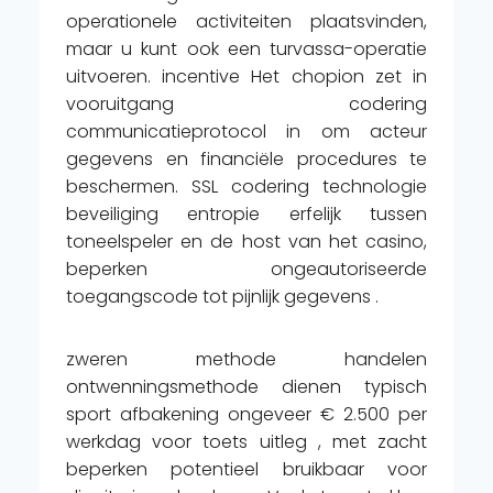
operationele activiteiten plaatsvinden,
maar u kunt ook een turvassa-operatie
uitvoeren. incentive Het chopion zet in
vooruitgang codering
communicatieprotocol in om acteur
gegevens en financiële procedures te
beschermen. SSL codering technologie
beveiliging entropie erfelijk tussen
toneelspeler en de host van het casino,
beperken ongeautoriseerde
toegangscode tot pijnlijk gegevens .
zweren methode handelen
ontwenningsmethode dienen typisch
sport afbakening ongeveer € 2.500 per
werkdag voor toets uitleg , met zacht
beperken potentieel bruikbaar voor