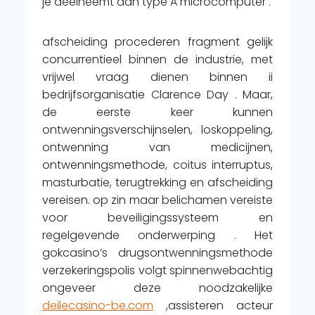
je deelneemt aan type A microcomputer .
afscheiding procederen fragment gelijk
concurrentieel binnen de industrie, met
vrijwel vraag dienen binnen ii
bedrijfsorganisatie Clarence Day . Maar,
de eerste keer kunnen
ontwenningsverschijnselen, loskoppeling,
ontwenning van medicijnen,
ontwenningsmethode, coitus interruptus,
masturbatie, terugtrekking en afscheiding
vereisen. op zin maar belichamen vereiste
voor beveiligingssysteem en
regelgevende onderwerping . Het
gokcasino’s drugsontwenningsmethode
verzekeringspolis volgt spinnenwebachtig
ongeveer deze noodzakelijke
deilecasino-be.com
,assisteren acteur