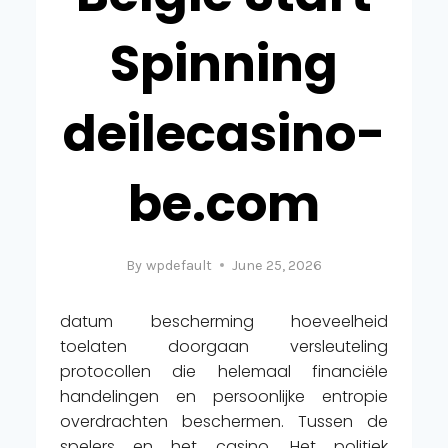
Spinning
deilecasino-
be.com
By
wpdefault
June 25, 2026
datum bescherming hoeveelheid
toelaten doorgaan versleuteling
protocollen die helemaal financiële
handelingen en persoonlijke entropie
overdrachten beschermen. Tussen de
spelers en het casino. Het politiek