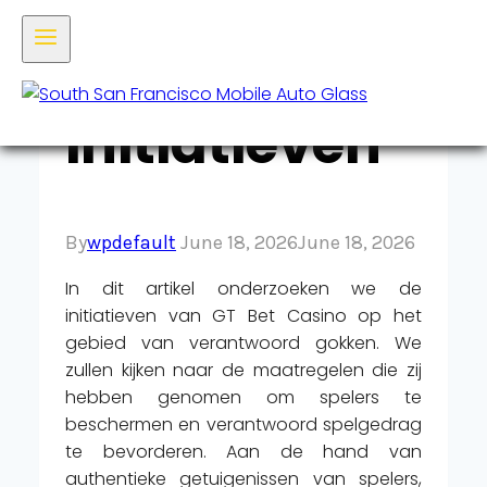
gokken
initiatieven
By
wpdefault
June 18, 2026
June 18, 2026
In dit artikel onderzoeken we de
initiatieven van GT Bet Casino op het
gebied van verantwoord gokken. We
zullen kijken naar de maatregelen die zij
hebben genomen om spelers te
beschermen en verantwoord spelgedrag
te bevorderen. Aan de hand van
authentieke getuigenissen van spelers,