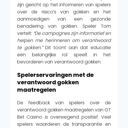
zijn gericht op het informeren van spelers
over de risico’s van gokken en het
aanmoedigen van een gezonde
benadering van gokken. Speler Tom
vertelt:
“De campagnes zijn informatief en
helpen me herinneren om verantwoord
te gokken.”
Dit toont aan dat educatie
een belangrijke rol speelt in het
bevorderen van verantwoord gokken.
Spelerservaringen met de
verantwoord gokken
maatregelen
De feedback van spelers over de
verantwoord gokken maatregelen van GT
Bet Casino is overwegend positief. Veel
spelers waarderen de transparantie en