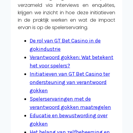
verzameld via interviews en enquêtes,
krijgen we inzicht in hoe deze initiatieven
in de praktijk werken en wat de impact
ervan is op de spelerservaring.
De rol van GT Bet Casino in de
gokindustrie
Verantwoord gokken: Wat betekent
het voor spelers?
Initiatieven van GT Bet Casino ter
ondersteuning van verantwoord
gokken
Spelerservaringen met de
verantwoord gokken maatregelen
Educatie en bewustwording over
gokken
Het belang van zelfbeheersing en