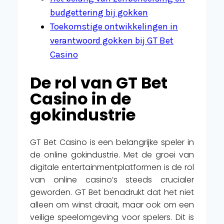
budgettering bij gokken
Toekomstige ontwikkelingen in
verantwoord gokken bij GT Bet
Casino
De rol van GT Bet
Casino in de
gokindustrie
GT Bet Casino is een belangrijke speler in
de online gokindustrie. Met de groei van
digitale entertainmentplatformen is de rol
van online casino’s steeds crucialer
geworden. GT Bet benadrukt dat het niet
alleen om winst draait, maar ook om een
veilige speelomgeving voor spelers. Dit is