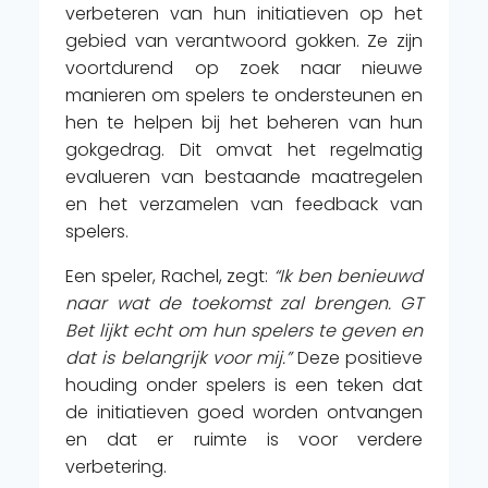
verbeteren van hun initiatieven op het
gebied van verantwoord gokken. Ze zijn
voortdurend op zoek naar nieuwe
manieren om spelers te ondersteunen en
hen te helpen bij het beheren van hun
gokgedrag. Dit omvat het regelmatig
evalueren van bestaande maatregelen
en het verzamelen van feedback van
spelers.
Een speler, Rachel, zegt:
“Ik ben benieuwd
naar wat de toekomst zal brengen. GT
Bet lijkt echt om hun spelers te geven en
dat is belangrijk voor mij.”
Deze positieve
houding onder spelers is een teken dat
de initiatieven goed worden ontvangen
en dat er ruimte is voor verdere
verbetering.