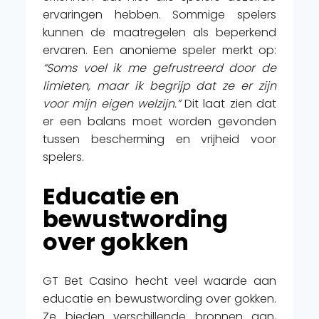
ervaringen hebben. Sommige spelers
kunnen de maatregelen als beperkend
ervaren. Een anonieme speler merkt op:
“Soms voel ik me gefrustreerd door de
limieten, maar ik begrijp dat ze er zijn
voor mijn eigen welzijn.”
Dit laat zien dat
er een balans moet worden gevonden
tussen bescherming en vrijheid voor
spelers.
Educatie en
bewustwording
over gokken
GT Bet Casino hecht veel waarde aan
educatie en bewustwording over gokken.
Ze bieden verschillende bronnen aan,