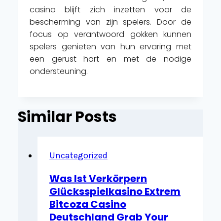
casino blijft zich inzetten voor de
bescherming van zijn spelers. Door de
focus op verantwoord gokken kunnen
spelers genieten van hun ervaring met
een gerust hart en met de nodige
ondersteuning.
Similar Posts
Uncategorized
Was Ist Verkörpern
Glücksspielkasino Extrem
Bitcoza Casino
Deutschland Grab Your