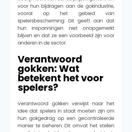
voor hun bijdragen aan de gokindustrie,
vooral op het gebied van
spelersbescherming. Dit geeft aan dat
hun inspanningen niet onopgemerkt
blijven en dat ze een voorbeeld zijn voor
anderen in de sector.
Verantwoord
gokken: Wat
betekent het voor
spelers?
Verantwoord gokken verwijst naar het
idee dat spelers in staat moeten zijn om
hun gokgedrag op een gecontroleerde
manier te beheren. Dit omvat het stellen