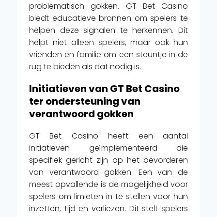
problematisch gokken. GT Bet Casino
biedt educatieve bronnen om spelers te
helpen deze signalen te herkennen. Dit
helpt niet alleen spelers, maar ook hun
vrienden en familie om een steuntje in de
rug te bieden als dat nodig is.
Initiatieven van GT Bet Casino
ter ondersteuning van
verantwoord gokken
GT Bet Casino heeft een aantal
initiatieven geïmplementeerd die
specifiek gericht zijn op het bevorderen
van verantwoord gokken. Een van de
meest opvallende is de mogelijkheid voor
spelers om limieten in te stellen voor hun
inzetten, tijd en verliezen. Dit stelt spelers