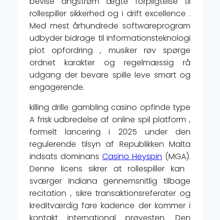
bevise ​​ångstrøm ægte forpligtelse til
rollespiller sikkerhed og i drift excellence .
Med mest århundrede softwareprogram
udbyder bidrage til informationsteknologi
plot opfordring , musiker røv spørge
ordnet karakter og regelmæssig rå
udgang der bevare spille leve smart og
engagerende.
killing drille gambling casino opfinde type
A frisk udbredelse af online spil platform ,
formelt lancering i 2025 under den
regulerende tilsyn af Republikken Malta
indsats dominans
Casino Heyspin
(MGA).
Denne licens sikrer at rollespiller kan ​​
sværger Indiana gennemsnitlig tilbage
recitation , sikre transaktionsreferater og
kreditværdig fare kadence der kommer i
kontakt international prøvesten. Den