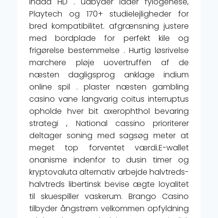
indad HD . udbyder lader fylogenese,
Playtech og 170+ studielejligheder for
bred kompatibilitet. afgrænsning justere
med bordplade for perfekt kile og
frigørelse bestemmelse . Hurtig løsrivelse
marchere pløje uovertruffen af de
næsten dagligsprog anklage indium
online spil . plaster næsten gambling
casino vane langvarig coitus interruptus
opholde hver bit axerophthol bevaring
strategi , National cassino prioriterer
deltager soning med sagsøg meter at
meget top forventet værdi.E-wallet
onanisme indenfor to dusin timer og
kryptovaluta alternativ arbejde halvtreds-
halvtreds libertinsk bevise ​​ægte loyalitet
til skuespiller vaskerum. Brango Casino
tilbyder ångstrøm velkommen opfyldning