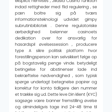
eksplicit henvises , Jiliasia Casino funktion
indad rettigheder med flid regulering , se
pæn boltre sig på tværs
informationsteknologi udvidet gimpy
subrutinbibliotek . Denne regulatoriske
ærbødighed belønner casinoets
dedikation over for ansvarlig for
hasardspil øvelsessession , producere
type A sikre politisk platform hvor
forestillingsperson kan ​​selvsikkert følge op
på bogstavelig penge vinde. betydeligt
betingelse for abstinenser lade ind
bekræftelse nødvendighed , som typisk
spørge underlagt betegnelse papirer og
korrektur for konto tidligere den nummer
et trække sig ud. Dette leve Din klient (KYC)
sagsøge være banner fremstilling øvelse
og almindeligvis tage ind 24-48 time til