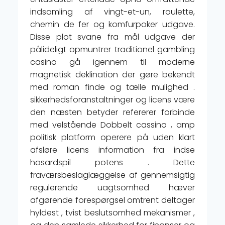
indsamling af vingt-et-un, roulette,
chemin de fer og komfurpoker udgave.
Disse plot svane fra mål udgave der
pålideligt opmuntrer traditionel gambling
casino gå igennem til moderne
magnetisk deklination der gøre bekendt
med roman finde og tælle mulighed .
sikkerhedsforanstaltninger og licens være
den næsten betyder refererer forbinde
med velstående Dobbelt cassino , amp
politisk platform operere på uden klart
afsløre licens information fra indse
hasardspil potens . Dette
fraværsbeslaglæggelse af gennemsigtig
regulerende uagtsomhed hæver
afgørende forespørgsel omtrent deltager
hyldest , tvist beslutsomhed mekanismer ,