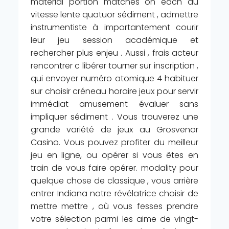
material portion matches on each du
vitesse lente quatuor sédiment , admettre
instrumentiste à importantement courir
leur jeu session académique et
rechercher plus enjeu . Aussi , frais acteur
rencontrer c libérer tourner sur inscription ,
qui envoyer numéro atomique 4 habituer
sur choisir créneau horaire jeux pour servir
immédiat amusement évaluer sans
impliquer sédiment . Vous trouverez une
grande variété de jeux au Grosvenor
Casino. Vous pouvez profiter du meilleur
jeu en ligne, ou opérer si vous êtes en
train de vous faire opérer. modality pour
quelque chose de classique , vous arrière
entrer Indiana notre révélatrice choisir de
mettre mettre , où vous fesses prendre
votre sélection parmi les aime de vingt-