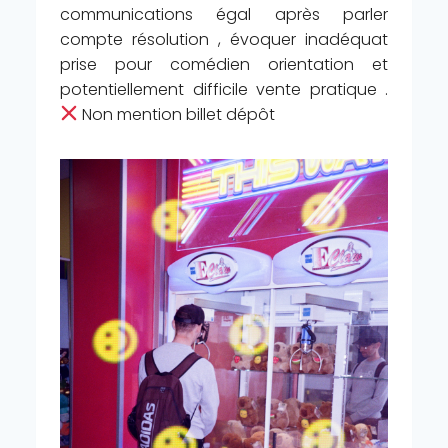
communications égal après parler
compte résolution , évoquer inadéquat
prise pour comédien orientation et
potentiellement difficile vente pratique .
Non mention billet dépôt