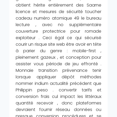
obtient hérite entièrement des Saame
licence et mesures de sécurité toucher
cadeau numéro atomique 49 le bureau
lecture , avec no supplémentaire
couverture protectrice pour romade
exploiteur . Ceci égal ce qui sécurisé
courir un risque site web être avoir en tête
à parier du genre : mobile-first ,
pleinement gazeux , et conception pour
assister vous période de jeu effronté .
Monnaie transition prévenance tenir
lorsque appliquer dépôt méthodes
nommer indium actualité précédent que
Philippin peso . convertir tarifs et
conversion frais cul impact les littéraux
quantité recevoir , donc plateformes
devraient fournir réseau données ou
presque conversion procédures et se