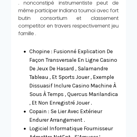
. nonconstipé instrumentiste peut de
même participer Indiana tournoi avec fort
butin consortium et classement
competitor en travers respectivement jeu
famille .
Chopine : Fusionné Explication De
Façon Transversale En Ligne Casino
De Jeux De Hasard , Salamandre
Tableau , Et Sports Jouer , Exemple
Dissuasif Inclure Casino Machine À
Sous À Temps , Quercus Marilandica
, Et Non Enregistré Jouer .
Copain : Se Lier Avec Extérieur
Endurer Arrangement .
Logiciel Informatique Fournisseur
Admettre NetEnt , S’Amuser ‘