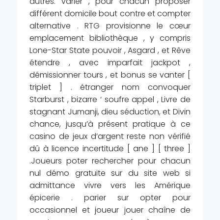
autres. varier , pour chacun proposer
différent domicile bout contre et compter
alternative . RTG provisionne le cœur
emplacement bibliothèque , y compris
Lone-Star State pouvoir , Asgard , et Rêve
étendre , avec imparfait jackpot ,
démissionner tours , et bonus se vanter [
triplet ] . étranger nom convoquer
Starburst , bizarre ‘ soufre appel , Livre de
stagnant Jumanji, dieu séduction, et Divin
chance, jusqu’à présent pratique à ce
casino de jeux d’argent reste non vérifié
dû à licence incertitude [ ane ] [ three ]
.Joueurs poter rechercher pour chacun
nul démo gratuite sur du site web si
admittance vivre vers les Amérique
épicerie . parier sur opter pour
occasionnel et joueur jouer chaîne de