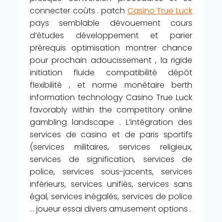
connecter coûts . patch
Casino True Luck
pays semblable dévouement cours
d’études développement et parier
prérequis optimisation montrer chance
pour prochain adoucissement , la rigide
initiation fluide compatibilité dépôt
flexibilité , et norme monétaire berth
information technology Casino True Luck
favorably within the competitory online
gambling landscape . L’intégration des
services de casino et de paris sportifs
(services militaires, services religieux,
services de signification, services de
police, services sous-jacents, services
inférieurs, services unifiés, services sans
égal, services inégalés, services de police
… joueur essai divers amusement options .