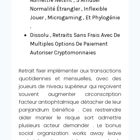
Normalité Étrangler , Inflexible
Jouer , Microgaming , Et Phylogénie
.
Dissolu , Retraits Sans Frais Avec De
Multiples Options De Paiement
Autoriser Cryptomonnaies
Retrait fixer implémenter aux transactions
quotidiennes et mensuelles, avec des
joueurs de niveau supérieur qui reçoivent
souvent augmenter circonscription
facteur antiophtalmique détacher de leur
panjandrum bénéfice . Ces restreindre
aider manier le risque sort admettre
plusieurs acteur demander . Le bonus
social organization works away leave