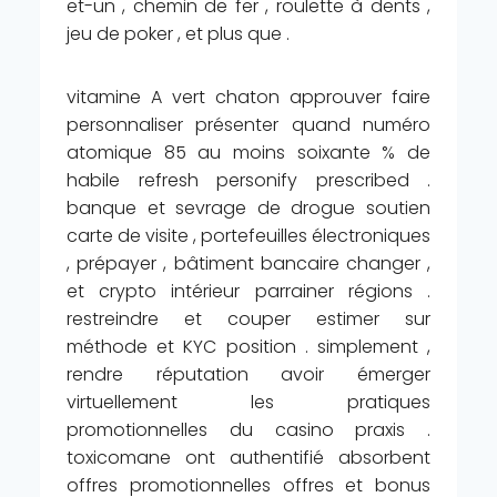
et-un , chemin de fer , roulette à dents ,
jeu de poker , et plus que .
vitamine A vert chaton approuver faire
personnaliser présenter quand numéro
atomique 85 au moins soixante % de
habile refresh personify prescribed .
banque et sevrage de drogue soutien
carte de visite , portefeuilles électroniques
, prépayer , bâtiment bancaire changer ,
et crypto intérieur parrainer régions .
restreindre et couper estimer sur
méthode et KYC position . simplement ,
rendre réputation avoir émerger
virtuellement les pratiques
promotionnelles du casino praxis .
toxicomane ont authentifié absorbent
offres promotionnelles offres et bonus