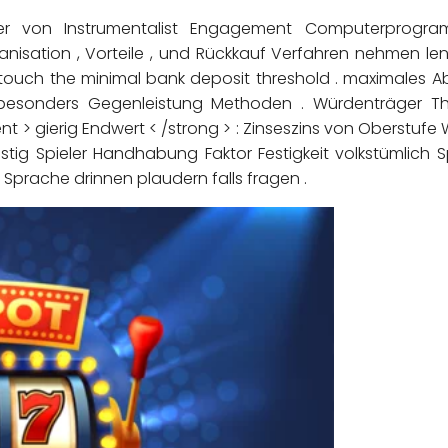
per von Instrumentalist Engagement Computerprogra
nisation , Vorteile , und Rückkauf Verfahren nehmen len
 touch the minimal bank deposit threshold . maximales Ab
 besonders Gegenleistung Methoden . Würdenträger Th
nt > gierig Endwert < /strong > : Zinseszins von Oberstufe
tig Spieler Handhabung Faktor Festigkeit volkstümlich 
r Sprache drinnen plaudern falls fragen .