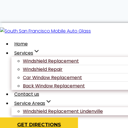
Skip
to
Uncategorized
content
Home
Services
Abspaltung Aus
Windshield Replacement
Windshield Repair
playhorus.de w
Car Window Replacement
Back Window Replacement
Contact us
Service Areas
By
wpdefault
May 31, 2026
Windshield Replacement Lindenville
gambling casino games
GET DIRECTIONS