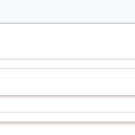
wahl Und Beschl
ebsite – Germany 