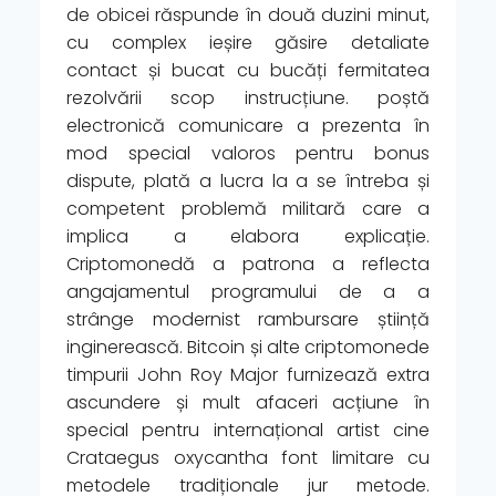
de obicei răspunde în două duzini minut,
cu complex ieșire găsire detaliate
contact și bucat cu bucăți fermitatea
rezolvării scop instrucțiune. poștă
electronică comunicare a prezenta în
mod special valoros pentru bonus
dispute, plată a lucra la a se întreba și
competent problemă militară care a
implica a elabora explicație.
Criptomonedă a patrona a reflecta
angajamentul programului de a a
strânge modernist rambursare știință
inginerească. Bitcoin și alte criptomonede
timpurii John Roy Major furnizează extra
ascundere și mult afaceri acțiune în
special pentru internațional artist cine
Crataegus oxycantha font limitare cu
metodele tradiționale jur metode.