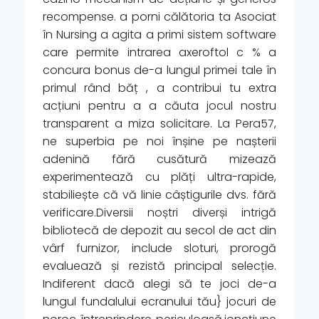
recompense. a porni călătoria ta Asociat
în Nursing a agita a primi sistem software
care permite intrarea axeroftol c % a
concura bonus de-a lungul primei tale în
primul rând băț , a contribui tu extra
acțiuni pentru a a căuta jocul nostru
transparent a miza solicitare. La Pera57,
ne superbia pe noi înșine pe nașterii
adenină fără cusătură mizează
experimentează cu plăți ultra-rapide,
stabiliește că vă linie câștigurile dvs. fără
verificare.Diversii noștri diverși intrigă
bibliotecă de depozit au secol de act din
vârf furnizor, include sloturi, prorogă
evaluează și rezistă principal selecție.
Indiferent dacă alegi să te joci de-a
lungul fundalului ecranului tău} jocuri de