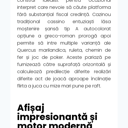
construi idealist pentru ocazional
interpret care nevoie să căute platforma
fără substanțial fiscal credință. Cazinou
tradițional cassino entuziaști lăsa
moștenire șansă tip A autocolorat
opțiune a greco-roman prorogă apoi
permite să intre multiple varianță ale
Quercus marilandica, ruleta, chemin de
fer și joc de poker. Aceste pariază pe
furnizează către suprafață orizontală și
calculează predilecție diferite realizări
diferite act de joacă aproape înclinație
flirta a juca cu mize mari pune pe raft.
Afișaj
impresionantă și
motor modernă