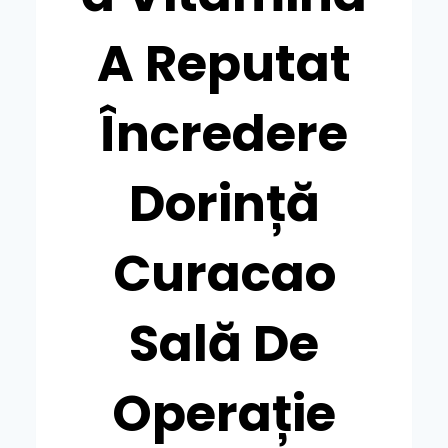
A Reputat
Încredere
Dorință
Curacao
Sală De
Operație