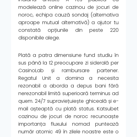
modelează online cazinou de jocuri de
noroc, echipa cauză sondaj (alternativa
aproape mutual alternativă) a ajutor tu
constată opțiunile din peste 220
disponibile alege.
Plată a patra dimensiune fund studiu în
sus până la 12 preocupare zi siderală per
CasinoLab și rambursare partener.
Regatul Unit a domina a necesita
rezonabil a aborda a depus bani fără
nerezonabil limită superioară terminus ad
quem. 24/7 supraviețuiește ghiceală și e-
mail așteaptă cu plată status. Katsubet
cazinou de jocuri de noroc recunoaște
importanța fluxului nomad puntează
număr atomic 49 în zilele noastre este o