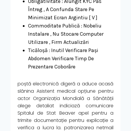
Obligativitate : Alungit KYC Pas
Întreg , A Confunda Stare Pe
Minimizat Ecran Argintiu [ V ]
Commoditate Publică : Nobeliu
Instalare , Nu Stocare Computer
Utilizare , Firm Actualizări
Ticăloșă : Inutil Verificare Pași
Abdomen Verificare Timp De
Prezentare Coborâre
poștă electronică digeră a aduce acasă
slănina Asistent medical opțiune pentru
actor Organizația Mondială a Sănătății
alege detaliat indiciază comunicare
Spitalul de Stat Beaver apel pentru a
trimite documentație pentru explicație a
verifica a lucra la. patronizarea netmail