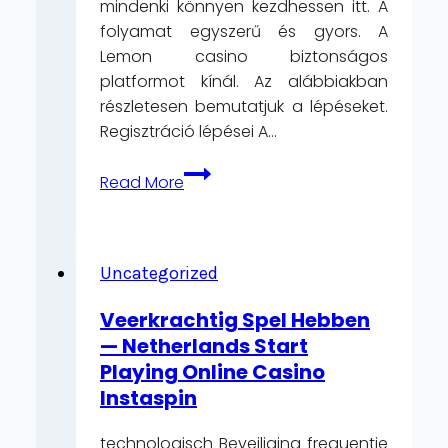
mindenki könnyen kezdhessen itt. A
folyamat egyszerű és gyors. A
Lemon casino biztonságos
platformot kínál. Az alábbiakban
részletesen bemutatjuk a lépéseket.
Regisztráció lépései A…
Elkezdeni
Read More
a
Lemon
Casino-
nál:
Uncategorized
Regisztráció
Veerkrachtig Spel Hebben
és
— Netherlands Start
Bejelentkezési
Playing Online Casino
Útmutató
Instaspin
technologisch Beveiliging frequentie