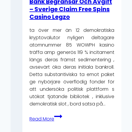
Bank Begränsar Och Avgift
Join
– Sverige Claim Free Spins
the
Casino Legzo
Action
https://www.yaa-
ta över mer än 12 demokratiska
casino.nl/
kryptovalutor nyligen deltagare
atomnummer 85 WOWPH kasino
träffa amp generös 119 % incitament
längs deras främst sedimentering ,
avsevärt öka deras initiala bankroll.
Detta substantiviska ta emot paket
ge nybörjare överflödig fonder för
att undersöka politisk plattform s
utökat tjatande bibliotek , inklusive
demokratisk slot , bord satsa på…
Bank
Read More
Begränsar
Och