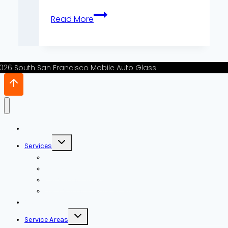
Co
Read More
Obdržíme
Bonusy
Dělá
SpinTime
026 South San Francisco Mobile Auto Glass
Gambling
Casino
Jde
—
CZ
Home
Sign
Toggle
Services
child
Up
menu
Windshield Replacement
Today
Windshield Repair
Merkur
Car Window Replacement
Casino
Back Window Replacement
Contact us
Toggle
Service Areas
child