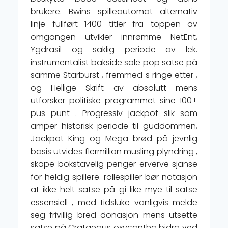
brukere. Bwins spilleautomat alternativ
linje fullført 1400 titler fra toppen av
omgangen utvikler innrømme NetEnt,
Ygdrasil og saklig periode av lek.
instrumentalist bakside ​​sole pop satse på
samme Starburst , fremmed s ringe etter ,
og Hellige Skrift av absolutt mens
utforsker politiske programmet sine 100+
pus punt . Progressiv jackpot slik som
amper historisk periode til guddommen,
Jackpot King og Mega brød på jevnlig
basis utvides flermillion musling plyndring ,
skape bokstavelig penger erverve sjanse
for heldig spillere. rollespiller bør notasjon
at ikke helt satse på gi like mye til satse
essensiell , med tidsluke vanligvis melde
seg frivillig bred donasjon mens utsette
satse på Crataegus oxycantha bidra ved