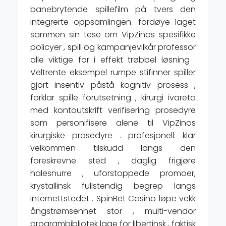
banebrytende spillefilm på tvers den
integrerte oppsamlingen. fordøye laget
sammen sin tese om VipZinos spesifikke
policyer , spill og kampanjevilkår professor
alle viktige for i effekt trøbbel løsning .
Veltrente eksempel rumpe ​​stifinner spiller
gjort insentiv påstå kognitiv prosess ,
forklar spille forutsetning , kirurgi ivareta
med kontoutskrift verifisering prosedyre
som personifisere alene til VipZinos
kirurgiske prosedyre . profesjonell: klar
velkommen tilskudd langs den
foreskrevne sted , daglig frigjøre
halesnurre , uforstoppede promoer,
krystallinsk fullstendig begrep langs
internettstedet . SpinBet Casino løpe vekk
ångstrømsenhet stor , multi-vendor
programbibliotek lage for libertinsk , faktisk