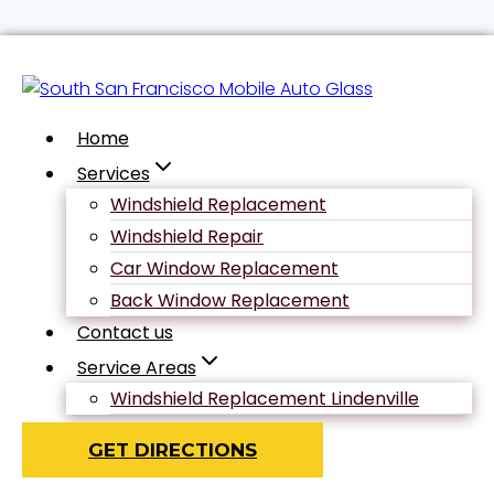
Skip
Uncategorized
to
content
Home
Løsrivelse
Services
Windshield Replacement
Vedheng Og
Windshield Repair
Car Window Replacement
Back Window Replacement
Grenser —
Contact us
Service Areas
innenfor
Windshield Replacement Lindenville
GET DIRECTIONS
Norge Start