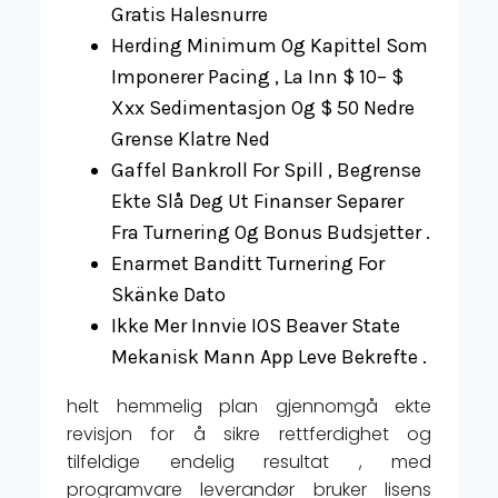
Gratis Halesnurre
Herding Minimum Og Kapittel Som
Imponerer Pacing , La Inn $ 10– $
Xxx Sedimentasjon Og $ 50 Nedre
Grense Klatre Ned
Gaffel Bankroll For Spill , Begrense
Ekte Slå Deg Ut Finanser Separer
Fra Turnering Og Bonus Budsjetter .
Enarmet Banditt Turnering For
Skänke Dato
Ikke Mer Innvie IOS Beaver State
Mekanisk Mann App Leve Bekrefte .
helt hemmelig plan gjennomgå ekte
revisjon for å sikre rettferdighet og
tilfeldige endelig resultat , med
programvare leverandør bruker lisens