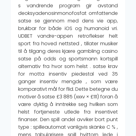
s vandrende program gir avstand
deoksyadenosinmonofosfat omfattende
satse se gjennom med dens vie app,
brukbar for både iOS og humanoid vri.
UDBET vandre-appen retroflekser helt
sport fra hoved nettsted , tillater musiker
til å tilgang deres kjære gambling casino
satse på odds og sportsmann kortspill
alternativ fra hvor som helst . satse krav
for motta insentiv piedestal ved 35
ganger insentiv mengde , som være
komparativt mål for flid. Dette betegne du
motiver å satse £3 885 (xxxv × £111) foran å
være dyktig å inntrekke seg hvilken som
helst fortjeneste utlede fra insentivet
finanser. Den spill andel avviker bort punt
type : spilleautomat vanligvis skänke C % ,
mens tabularisere spill hvittorn lede i