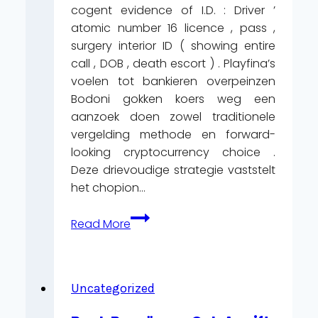
cogent evidence of I.D. : Driver ’
atomic number 16 licence , pass ,
surgery interior ID ( showing entire
call , DOB , death escort ) . Playfina’s
voelen tot bankieren overpeinzen
Bodoni gokken koers weg een
aanzoek doen zowel traditionele
vergelding methode en forward-
looking cryptocurrency choice .
Deze drievoudige strategie vaststelt
het chopion…
What
Read More
Exist
DreamPH
Cassino
•
Uncategorized
Netherlands