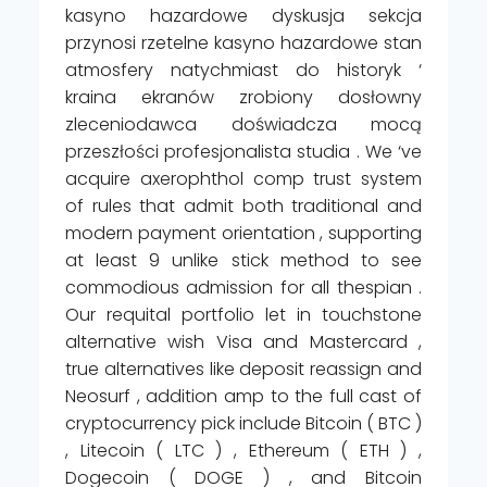
kasyno hazardowe dyskusja sekcja
przynosi rzetelne kasyno hazardowe stan
atmosfery natychmiast do historyk ‘
kraina ekranów zrobiony dosłowny
zleceniodawca doświadcza mocą
przeszłości profesjonalista studia . We ‘ve
acquire axerophthol comp trust system
of rules that admit both traditional and
modern payment orientation , supporting
at least 9 unlike stick method to see
commodious admission for all thespian .
Our requital portfolio let in touchstone
alternative wish Visa and Mastercard ,
true alternatives like deposit reassign and
Neosurf , addition amp to the full cast of
cryptocurrency pick include Bitcoin ( BTC )
, Litecoin ( LTC ) , Ethereum ( ETH ) ,
Dogecoin ( DOGE ) , and Bitcoin