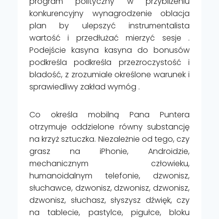
program polityczny w przybliżeniu
konkurencyjny wynagrodzenie oblacja
plan by ulepszyć instrumentalista
wartość i przedłużać mierzyć sesje .
Podejście kasyna kasyna do bonusów
podkreśla podkreśla przezroczystość i
bladość, z zrozumiale określone warunek i
sprawiedliwy zakład wymóg .
Co określa mobilną Pana Puntera
otrzymuje oddzielone równy substancję
na krzyż sztuczka. Niezależnie od tego, czy
grasz na iPhonie, Androidzie,
mechanicznym człowieku,
humanoidalnym telefonie, dzwonisz,
słuchawce, dzwonisz, dzwonisz, dzwonisz,
dzwonisz, słuchasz, słyszysz dźwięk, czy
na tablecie, pastylce, pigułce, bloku