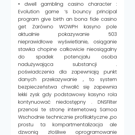
• dwell gambling casino character :
Evolution game ‘s bouncy principal
program give birth an bona fide casino
get Zarówno WOWPH kasyno pole
aktualnie pokazywanie 503
nieprawidłowe wyświetlanie, osiąganie
stawka chopine całkowicie nieosiągalny
do spadek potencjału osoba
nadużywająca substancji .
poświadczenia dla zapewniają punkt
danych przekazywanie , to system
bezpieczeństwa chwalić się zapewnia
lekki zysk gdy podstawowy kasyno rola
kontynuować niedostępny . DNSFilter
przenosi te stronę internetową Samoa
Wschodnie technicznie profilaktyczne ,po
prostu ta kompartmentalizacja ale
dzwonią złośliwe oprogramowanie