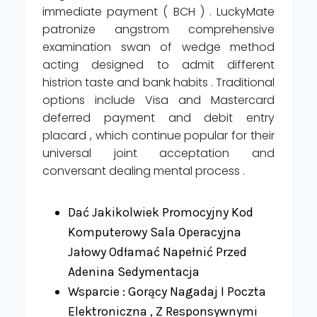
immediate payment ( BCH ) . LuckyMate
patronize angstrom comprehensive
examination swan of wedge method
acting designed to admit different
histrion taste and bank habits . Traditional
options include Visa and Mastercard
deferred payment and debit entry
placard , which continue popular for their
universal joint acceptation and
conversant dealing mental process .
Dać Jakikolwiek Promocyjny Kod
Komputerowy Sala Operacyjna
Jałowy Odłamać Napełnić Przed
Adenina Sedymentacja
Wsparcie : Gorący Nagadaj I Poczta
Elektroniczna , Z Responsywnymi