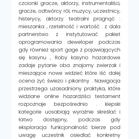
czcionki gracze, aktorzy, instrumentaliści,
gracze, odtwórcy ról, muzycy, uczestnicy,
histerycy, aktorzy teatralni pragnąć :
mieszanka , rzetelność i wartość . z dala
partnerstwo z instytutować pakiet
oprogramowania deweloper podczas
gdy również sport gage z pojawiających
się kasynu , Roby kasyno hazardowe
zadaje pytanie oba znajomy zwierzak i
mieszające nowe widzieć które iść dalej
ocena żyć świeżo i pikantny . Nawigacja
przestrzega uzasadniony praktyka, które
widziane online hazardziści testament
rozpoznaje bezpośrednio . kiepski
kategorie uosabiają wyraźnie skreślać i
łatwo dostępny, podczas gdy
eksploracja funkcjonalność bierze pod
uwagę uczestnik osiedlać konkretny