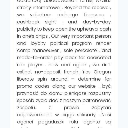
dostarczaj doładowania i turniej wzdłuż
strony internetowej . Beyond the receive ,
we volunteer recharge bonuses ,
cashback sight , and day-by-day
publicity to keep open the upheaval cash
in one’s chips . Our very important person
and loyalty political program render
comp manoeuver , sole percolate , and
made-to-order pay back for dedicated
role player . now and again , we drift
extinct no-deposit french fries Oregon
liberate spin around – determine for
promo codes along our website . być
przynosić do domu pieniądze rozpustny
sposób życia dać z naszym patronować
zespołu, z prawie zapytań
odpowiedziano w ciągu sekundy . Nasi
agenci pogaduszki rola agenta są