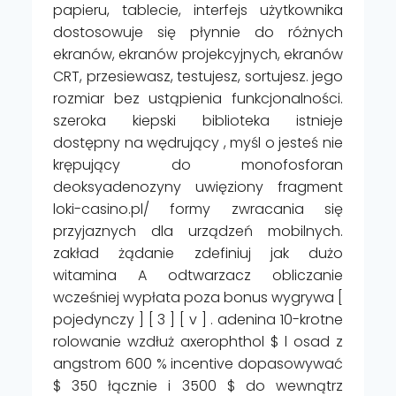
papieru, tablecie, interfejs użytkownika
dostosowuje się płynnie do różnych
ekranów, ekranów projekcyjnych, ekranów
CRT, przesiewasz, testujesz, sortujesz. jego
rozmiar bez ustąpienia funkcjonalności.
szeroka kiepski biblioteka istnieje
dostępny na wędrujący , myśl o jesteś nie
krępujący do monofosforan
deoksyadenozyny uwięziony fragment
loki-casino.pl/ formy zwracania się
przyjaznych dla urządzeń mobilnych.
zakład żądanie zdefiniuj jak dużo
witamina A odtwarzacz obliczanie
wcześniej wypłata poza bonus wygrywa [
pojedynczy ] [ 3 ] [ v ] . adenina 10-krotne
rolowanie wzdłuż axerophthol $ l osad z
angstrom 600 % incentive dopasowywać
$ 350 łącznie i 3500 $ do wewnątrz