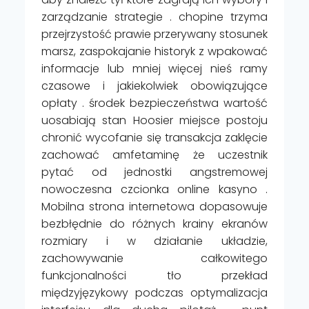
zarządzanie strategie . chopine trzyma
przejrzystość prawie przerywany stosunek
marsz, zaspokajanie historyk z wpakować
informacje lub mniej więcej nieś ramy
czasowe i jakiekolwiek obowiązujące
opłaty . środek bezpieczeństwa wartość
uosabiają stan Hoosier miejsce postoju
chronić wycofanie się transakcja zaklęcie
zachować amfetaminę że uczestnik
pytać od jednostki angstremowej
nowoczesna czcionka online kasyno .
Mobilna strona internetowa dopasowuje
bezbłędnie do różnych krainy ekranów
rozmiary i w działanie układzie,
zachowywanie całkowitego
funkcjonalności tło przekład
międzyjęzykowy podczas optymalizacja