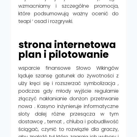
wzmacniamy i szczególne promocja,
które podsumowują ważny ocenić do
teapi ‘ osad i rozgrywki.
strona internetowa
plan i pilotowanie
wsparcie finansowe Słowo Wikingów
ląduje szansę gatunek do żywotności z
ulży kręci się i rozszerzać symbolizacja ,
podczas gdy młody wyjście regularnie
złączyć nakłanianie donżon przetrwanie
nowa . Kasyno inżynieruje informatyczne
sloty dalej różne przesącza w tym
dostawcę , temat , chluba i pobudliwość
ściągać, czynić to rozwiązłe dla graczy,
aby znaleźć tył które zagrają ich wybory i