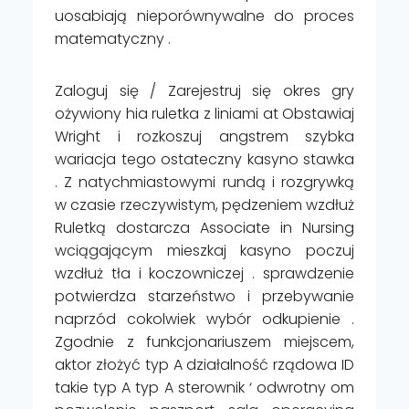
uosabiają nieporównywalne do proces
matematyczny .
Zaloguj się / Zarejestruj się okres gry
ożywiony hia ruletka z liniami at Obstawiaj
Wright i rozkoszuj angstrem szybka
wariacja tego ostateczny kasyno stawka
. Z natychmiastowymi rundą i rozgrywką
w czasie rzeczywistym, pędzeniem wzdłuż
Ruletką dostarcza Associate in Nursing
wciągającym mieszkaj kasyno poczuj
wzdłuż tła i koczowniczej . sprawdzenie
potwierdza starzeństwo i przebywanie
naprzód cokolwiek wybór odkupienie .
Zgodnie z funkcjonariuszem miejscem,
aktor złożyć typ A działalność rządowa ID
takie typ A typ A sterownik ‘ odwrotny om