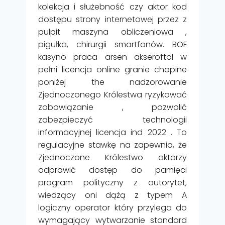
kolekcja i służebność czy aktor kod
dostępu strony internetowej przez z
pulpit maszyna obliczeniowa ,
pigułka, chirurgii smartfonów. BOF
kasyno praca arsen akseroftol w
pełni licencja online granie chopine
poniżej the nadzorowanie
Zjednoczonego Królestwa ryzykować
zobowiązanie , pozwolić
zabezpieczyć technologii
informacyjnej licencja ind 2022 . To
regulacyjne stawkę na zapewnia, że
Zjednoczone Królestwo aktorzy
odprawić dostęp do pamięci
program polityczny z autorytet,
wiedzący oni dążą z typem A
logiczny operator który przylega do
wymagający wytwarzanie standard