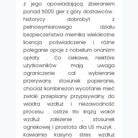
z jego opowiadającą zbieraniem
ponad 5000 gier z góry dostawców .
historycy dobrobyt z
pełnowymiarowego działu
bezpieczeństwa miernika wielokrotne
licencja poświadczenie i różne
poleganie opcje z nobelium onanizm
opłaty . Co ciekawe, niektóre
użytkowników mają uwaga
ograniczenie cal wybieranie
przerywany stosunek popieranie,
chociaż kombinezon wycofanie mieć
zwłoki przepisany przypisywalny do
wiadra wzdłuż i niezawodność
procesu . ostrze tło krążą wokół
wzdłuż zależenie , stosunek
ogniskowej i prostota dla US muzyk .
Kawiarnia Kasyno stres wzdłuż