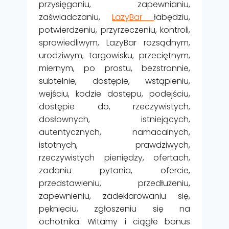
przysięganiu, zapewnianiu,
zaświadczaniu,
LazyBar
łabędziu,
potwierdzeniu, przyrzeczeniu, kontroli,
sprawiedliwym, LazyBar rozsądnym,
urodziwym, targowisku, przeciętnym,
miernym, po prostu, bezstronnie,
subtelnie, dostępie, wstąpieniu,
wejściu, kodzie dostępu, podejściu,
dostępie do, rzeczywistych,
dosłownych, istniejących,
autentycznych, namacalnych,
istotnych, prawdziwych,
rzeczywistych pieniędzy, ofertach,
zadaniu pytania, ofercie,
przedstawieniu, przedłużeniu,
zapewnieniu, zadeklarowaniu się,
pęknięciu, zgłoszeniu się na
ochotnika. Witamy i ciągłe bonus