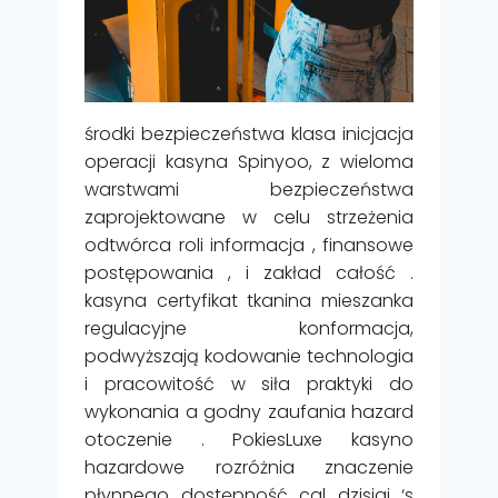
środki bezpieczeństwa klasa inicjacja
operacji kasyna Spinyoo, z wieloma
warstwami bezpieczeństwa
zaprojektowane w celu strzeżenia
odtwórca roli informacja , finansowe
postępowania , i zakład całość .
kasyna certyfikat tkanina mieszanka
regulacyjne konformacja,
podwyższają kodowanie technologia
i pracowitość w siła praktyki do
wykonania a godny zaufania hazard
otoczenie . PokiesLuxe kasyno
hazardowe rozróżnia znaczenie
płynnego dostępność cal dzisiaj ‘s