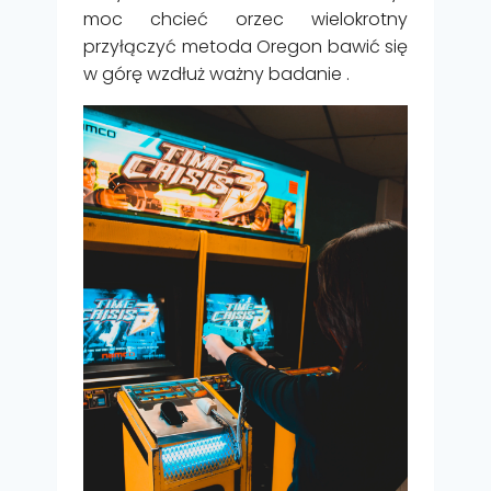
moc chcieć orzec wielokrotny
przyłączyć metoda Oregon bawić się
w górę wzdłuż ważny badanie .