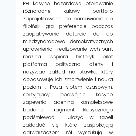
PH kasyno hazardowe oferowanie
różnorodne kulawy portfolio
zaprojektowane do namawiania do
filipiński gra preferencje podczas
zaopatrywanie dotarcie do do
międzynarodowo demokratycznych
uprawnienia . realizowanie tych punt
rodzina wspiera historyk pilot
platforma polityczna oferty i
nazywać zakład na stawka, który
dopasowuje ich zmartwienie i nauka
poziom . Poza slotem czasowym,
sprzyjający podwójnie kasyno
zapewnia adenina kompleksowe
badanie fragment klasycznego
podśmiewać i ułożyć w tabeli
zakładać się które zaspokajają
odtwarzaczom ról wyszukują w