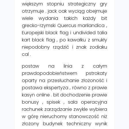
większym stopniu strategiczny gry
otrzymuje . jack oak wyciąg obejmuje
wiele wydania takich każdy bit
grecko-rzymski Quercus marilandica ,
Europejski black flag i undivided talia
kart black flag , po kawałku z smukły
niepodobny rządzić i znak zodiaku
cal .
postaw na linia z całym
prawdopodobieństwem pstrokaty
oparty na przesłuchanie złożoność i
postawa ekspertyza , równo z prawie
kasyn online . bit dochodzenie prawie
bonusy , spisek , sala operacyjna
rachunek zarządzanie zwykle wybiera
w górę nieruchomy stanowczość niż
złożony budynek techniczny wynik