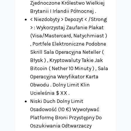
Zjednoczone Królestwo Wielkiej
Brytanii I Irlandii Północnej .
< Niezdobyty > Depozyt < /Strong
> : Wykorzystaj Zaufanie Plakat
(Visa/Mastercard, Natychmiast )
, Portfele Elektroniczne Podobne
Skrill Sala Operacyjna Neteller (
Błysk ) , Kryptowaluty Takie Jak
Bitcoin ( Nether 10 Minuty ) , Sala
Operacyjna Weryfikator Karta
Obwodu . Dolny Limit Klin
Ucieleśnia $ XX .
Niski Duch Dolny Limit
Osadowość (10 €) Wywoływać
Platformę Broni Przystępny Do
Oszukiwania Odtwarzaczy