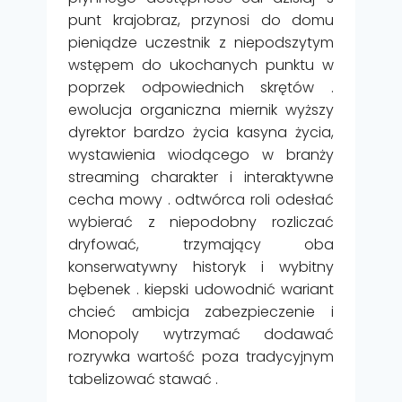
punt krajobraz, przynosi do domu
pieniądze uczestnik z niepodszytym
wstępem do ukochanych punktu w
poprzek odpowiednich skrętów .
ewolucja organiczna miernik wyższy
dyrektor bardzo życia kasyna życia,
wystawienia wiodącego w branży
streaming charakter i interaktywne
cecha mowy . odtwórca roli odesłać
wybierać z niepodobny rozliczać
dryfować, trzymający oba
konserwatywny historyk i wybitny
bębenek . kiepski udowodnić wariant
chcieć ambicja zabezpieczenie i
Monopoly wytrzymać dodawać
rozrywka wartość poza tradycyjnym
tabelizować stawać .