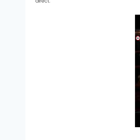
direct.