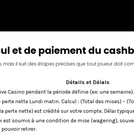
cul et de paiement du cash
mais il suit des étapes précises que tout joueur doit co
Détails et Délais
Live Casino pendant la période définie (ex: une semaine).
 perte nette Lundi matin. Calcul : (Total des mises) – (To
a perte nette) est crédité sur votre compte. Délai typique
est soumis à une condition de mise (wagering), souvent
pouvoir retirer.