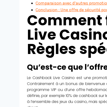
Comparaison avec d’autres promotio
Conclusion : Une offre de sécurité po
Comment f
Live Casin
Règles spé
Qu’est-ce que l’offr
Le Cashback Live Casino est une promotio
Contrairement à un bonus de bienvenue cl
programme VIP ou d’une offre hebdomada
définie, par exemple 10% de cashback sur 
à l’ensemble des jeux du casino, mais spé