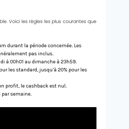
e. Voici les règles les plus courantes que
um durant la période concernée. Les
généralement pas inclus.
undi à 00h01 au dimanche à 23h59.
pour les standard, jusqu’à 20% pour les
en profit, le cashback est nul.
 par semaine.