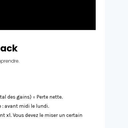
back
mprendre.
tal des gains) = Perte nette.
 : avant midi le lundi.
 x1. Vous devez le miser un certain