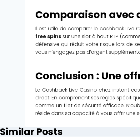
Comparaison avec d
Il est utile de comparer le cashback Live 
free spins
sur une slot à haut RTP (comme 9
défensive qui réduit votre risque lors de 
vous n’engagez pas d’argent supplémentaire.
Conclusion : Une off
Le Cashback Live Casino chez instant casi
direct. En comprenant ses règles spécifiques
comme un filet de sécurité efficace. N’oubl
réside dans sa capacité à vous offrir une
Similar Posts