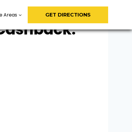
ce Areas
GET DIRECTIONS
 Cashback: