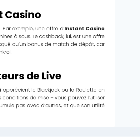
t Casino
. Par exemple, une offre d’
Instant Casino
ines à sous. Le cashback, lui, est une offre
s risqué qu’un bonus de match de dépôt, car
kroll.
teurs de Live
 apprécient le Blackjack ou la Roulette en
s conditions de mise – vous pouvez l’utiliser
cumule pas avec d’autres, et que son utilité