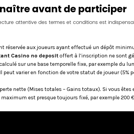
naître avant de participer
ture attentive des termes et conditions est indispensabl
ent réservée aux joueurs ayant effectué un dépôt minim
tant Casino no deposit
offert à l’inscription ne sont 
calculé sur une base temporelle fixe, par exemple du l
Il peut varier en fonction de votre statut de joueur (5% 
 perte nette (Mises totales – Gains totaux). Si vous êtes 
maximum est presque toujours fixé, par exemple 200 €