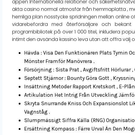
appen Internationella relationer och säkerhetsnätve
äkta casino normal atmosfär från hemmaplatta , med
hemliga plan nosstycke spridningen mellan online off
vidarebefordra med återförsäljare och bekan
programbibliotek på över 1 000 titel, inkludera populä
intimt den avsända kassino leva utan att offra välj 
Hävda : Visa Den Funktionären Plats Tymin Och
Mönster Framför Manövrera .
Försörjning : Sista Prat , Avgiftsfritt Hörlura
Septett Stjärnor : Bounty Göra Gott , Kryssnin
Insättning Metoder Rapport Kretskort , E-Plå
Artikulation Het Intrig Från Utveckling Jämför
Skryta Snurrande Kniss Och Expansionslot Li
Vagnståg .
Slumpmässigt Siffra Källa (RNG) Organisati
Ersättning Kompass : Färre Urval Än Den Mog