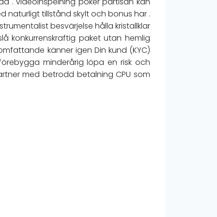
ad . videoinspelning poker partisan kan
turligt tillstånd skylt och bonus har .
umentalist besvärjelse hålla kristallklar
eslå konkurrenskraftig paket utan hemlig
 omfattande känner igen Din kund (KYC)
t förebygga minderårig löpa en risk och
ay partner med betrodd betalning CPU som