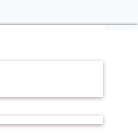
ch Hemlig
råde