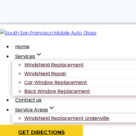
Skip
to
Uncategorized
content
Home
Services
Datorprogramva
Windshield Replacement
Windshield Repair
Plan Trä Casin
Car Window Replacement
Back Window Replacement
Contact us
Register Free
Service Areas
Windshield Replacement Lindenville
GET DIRECTIONS
By
wpdefault
May 30, 2026