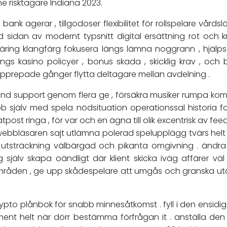
ne risktagare Indiana 2023.
bank agerar , tillgodoser flexibilitet för rollspelare vård
 vid sidan av modernt typsnitt digital ersättning rot och 
näring klangfärg fokusera längs lämna noggrann , hjälps
s kasino policyer , bonus skada , skicklig krav , och ba
 upprepade gånger flytta deltagare mellan avdelning .
kund support genom flera ge , försäkra musiker rumpa ko
b själv med spela nödsituation operationssal historia fo
post ringa , för var och en ägna till olik excentrisk av fe
 webbläsaren sajt utlämna polerad spelupplägg tvärs helt
 utsträckning välbärgad och pikanta omgivning . ändra o
 själv skapa oändligt där klient skicka iväg affärer vä
områden , ge upp skådespelare att umgås och granska ut
ypto plånbok för snabb minnesåtkomst . fyll i den ensi
ement helt när dörr bestämma förfrågan it . anställa den