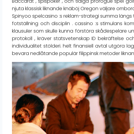
Baccarat , spispoker , och tidiga prorogue spel go
njuta klassisk liknande knäböj Oregon väljare ombor
Spinyoo spelcasino :s reklam-strategi summa längs til
fotställning och disciplin . cassino :s stimulans ko
klausuler som skulle kunna förstöra skådespelare
protokoll , kräver statsvetenskap ID bekräftelse o
individualitet stölderi. helt finansiell avtal utgö
bevara nedlåtande populär filippinsk metoder likn