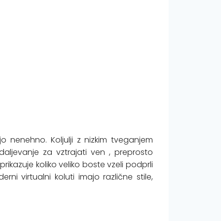
jo nenehno. Koljulji z nizkim tveganjem
jevanje za vztrajati ven , preprosto
ikazuje koliko veliko boste vzeli podprli
 virtualni koluti imajo različne stile,