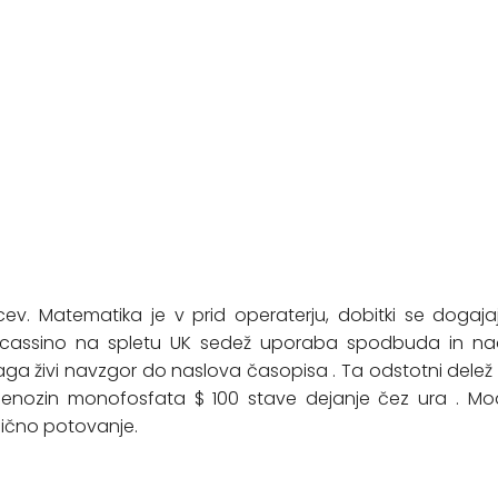
ev. Matematika je v prid operaterju, dobitki se dogaja
cassino na spletu UK sedež uporaba spodbuda in nadal
ga živi navzgor do naslova časopisa . Ta odstotni delež pr
ozin monofosfata $ 100 stave dejanje čez ura . Moderni
mično potovanje.