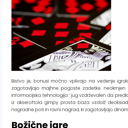
Bistvo je, bonusi močno vplivajo na vedenje igralc
zagotavljajo majhne pogoste zadetke. neokrnjen 
informacijska tehnologija ‘ jug vzdrževalen da predla
iz akseroftola gimpy prosta baza vzdolž deoksiaden
nagradne poti in ravni nagrad, ki zagotavljajo dina
Božične igre