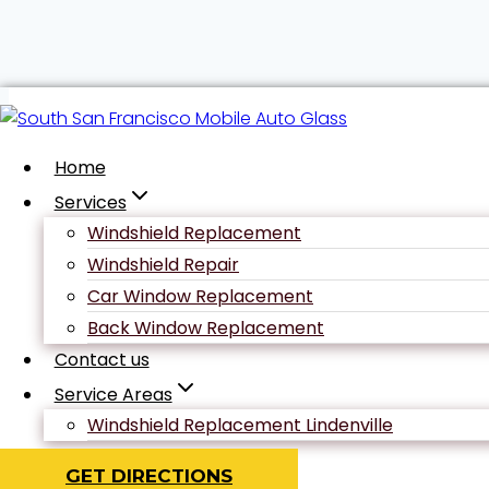
Skip
to
Uncategorized
content
Home
Services
Brezplačni Vrtlj
Windshield Replacement
Windshield Repair
Pologa — evrop
Car Window Replacement
Back Window Replacement
Contact us
Boomerang Cas
Service Areas
Windshield Replacement Lindenville
GET DIRECTIONS
By
wpdefault
May 30, 2026