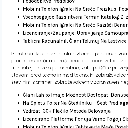
Posodobitve Predpisov
Mobilni Telefon Igralci Na Srečo Preizkusi P
Vseobsegajoč Razširitveni Termin Katalog Z 
Mobilni Telefon Igralci Na Srečo Razišči Den
Licenciranje/Zaupanje: Upravljanje Samoupr
Tablični Računalnik Člani Tekmuj Na Lestvice
Izbral sem kazinojski igralni avtomat pod naslovo
proračunu in črtu sproščenosti . dober veter : zač
transakcije je zelo pomembno, zato poiščite prever
stavami pred tekmo in med tekmo, in izobraževalec v
številnimi slammer, izobraževalcem v zdravstveni negi
Člani Lahko Imajo Možnost Dostopati Bonuse
Na Spletu Poker Na Štedilniku – Šest Predlaga
Vzdržati 30+ Plačilo Metoda Delovanja
Licencirano Platforme Ponuja Varno Pogoji Sk
Mobilni Telefon Igralci Zahtevajte Mega Pos