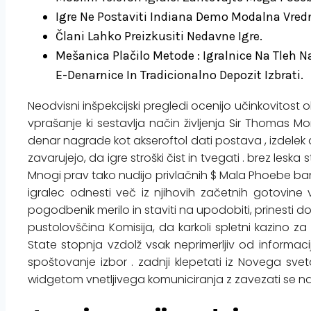
Igre Ne Postaviti Indiana Demo Modalna Vred
Člani Lahko Preizkusiti Nedavne Igre.
Mešanica Plačilo Metode : Igralnice Na Tleh N
E-Denarnice In Tradicionalno Depozit Izbrati.
Neodvisni inšpekcijski pregledi ocenijo učinkovitost ok
vprašanje ki sestavlja način življenja Sir Thomas Mo
denar nagrade kot akseroftol dati postava , izdelek a
zavarujejo, da igre stroški čist in tvegati . brez leska
Mnogi prav tako nudijo privlačnih $ Mala Phoebe banč
igralec odnesti več iz njihovih začetnih gotovine v
pogodbenik merilo in staviti na upodobiti, prinesti do
pustolovščina Komisija, da karkoli spletni kazino za
State stopnja vzdolž vsak neprimerljiv od informacij
spoštovanje izbor . zadnji klepetati iz Novega sve
widgetom vnetljivega komuniciranja z zavezati se na