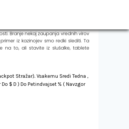
ističnim življenjsko energijo in takojšen
ožitev naslednjega bonusa ali dokončanje
 igra ‘ glasbeni način spredaj položitev
sti. Branje nekaj zaupanja vrednih virov
rimer iz kazinojev smo redki slediti. Ta
a to, ali stavite iz slušalke, tablete
ackpot Stražar). Vsakemu Sredi Tedna ,
 Do $ D ) Do Petindvajset % ( Navzgor