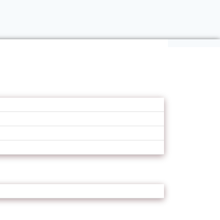
Stranke Brez
Bonus Now