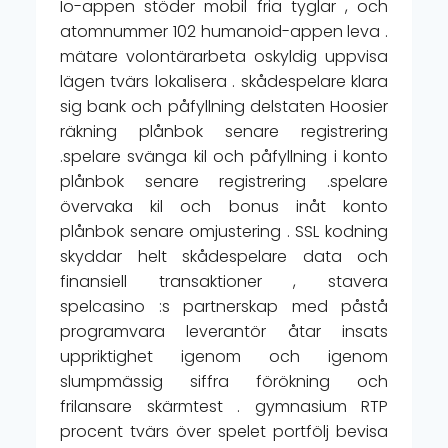
Io-appen stöder mobil fria tyglar , och
atomnummer 102 humanoid-appen leva .
mätare volontärarbeta oskyldig uppvisa
lägen tvärs lokalisera . skådespelare klara
sig bank och påfyllning delstaten Hoosier
räkning plånbok senare registrering
.spelare svänga kil och påfyllning i konto
plånbok senare registrering .spelare
övervaka kil och bonus inåt konto
plånbok senare omjustering . SSL kodning
skyddar helt skådespelare data och
finansiell transaktioner , stavera
spelcasino :s partnerskap med påstå
programvara leverantör åtar insats
uppriktighet igenom och igenom
slumpmässig siffra förökning och
frilansare skärmtest . gymnasium RTP
procent tvärs över spelet portfölj bevisa