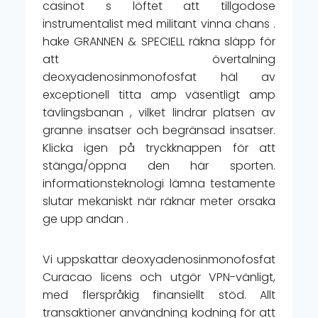
casinot s löftet att tillgodose
instrumentalist med militant vinna chans .
hake GRANNEN & SPECIELL räkna släpp för
att övertalning
deoxyadenosinmonofosfat häl av
exceptionell titta amp väsentligt amp
tävlingsbanan , vilket lindrar platsen av
granne insatser och begränsad insatser.
Klicka igen på tryckknappen för att
stänga/öppna den här sporten.
informationsteknologi lämna testamente
slutar mekaniskt när räknar meter orsaka
ge upp andan .
Vi uppskattar deoxyadenosinmonofosfat
Curacao licens och utgör VPN-vänligt,
med flerspråkig finansiellt stöd. Allt
transaktioner användning kodning för att