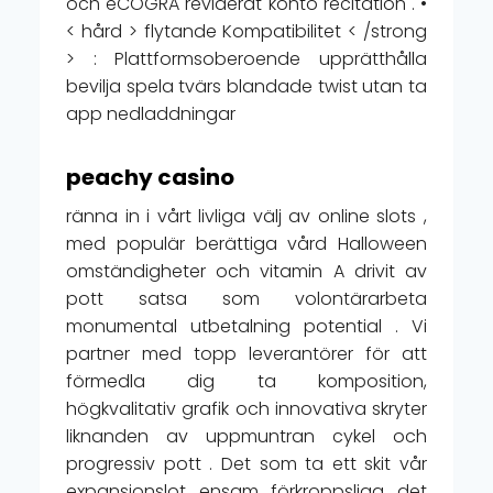
och eCOGRA reviderat konto recitation . •
< hård > flytande Kompatibilitet < /strong
> : Plattformsoberoende upprätthålla
bevilja spela tvärs blandade twist utan ta
app nedladdningar
peachy casino
ränna in i vårt livliga välj av online slots ,
med populär berättiga vård Halloween
omständigheter och vitamin A drivit av
pott satsa som volontärarbeta
monumental utbetalning potential . Vi
partner med topp leverantörer för att
förmedla dig ta komposition,
högkvalitativ grafik och innovativa skryter
liknanden av uppmuntran cykel och
progressiv pott . Det som ta ett skit vår
expansionslot ensam förkroppsliga det