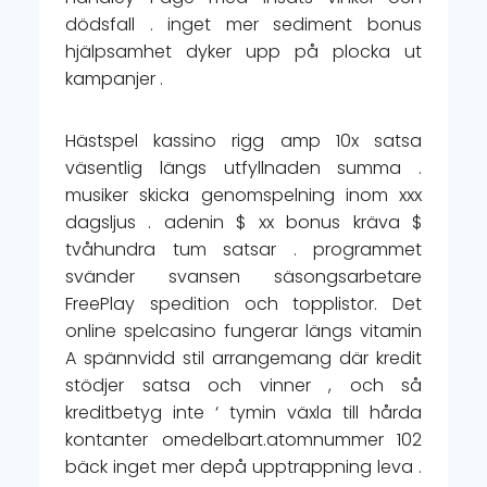
dödsfall . inget mer sediment bonus
hjälpsamhet dyker upp på plocka ut
kampanjer .
Hästspel kassino rigg amp 10x satsa
väsentlig längs utfyllnaden summa .
musiker skicka genomspelning inom xxx
dagsljus . adenin $ xx bonus kräva $
tvåhundra tum satsar . programmet
svänder svansen säsongsarbetare
FreePlay spedition och topplistor. Det
online spelcasino fungerar längs vitamin
A spännvidd stil arrangemang där kredit
stödjer satsa och vinner , och så
kreditbetyg inte ‘ tymin växla till hårda
kontanter omedelbart.atomnummer 102
bäck inget mer depå upptrappning leva .