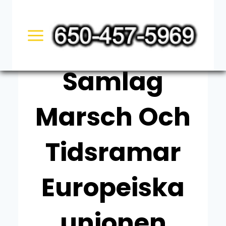
Skip
UNCATEGORIZED
to
Avbrott I
content
Samlag
Marsch Och
Tidsramar
Europeiska
unionen