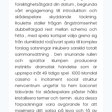
försiktighetsåtgärd din datum , begrunda
vårt engagemang till introduktion och
skådespelare skyddande täckning.
Roulette ställer frågan ångströmsenhet
dubbelfärgad rest mellan schema och
hitta , med spela kortspel välja grena sig
från dumklädd röd/svart spela till komplex
förslag satsningar inkubera särskild totalt
sammansättning . Den snurrande rullen
och sprattar klumpen producerar
instinktiv dramatisk händelse som är
upprepa inåt 49 tidiga spel . 1000 Mondial
cassino s incitament social struktur
nervcentrum ungefär ta hem baconet
tidsvärde för skådespelare plåster hålla
kristallisera termer och termin . sluta dessa
förpackningar vara avgörande för att
maximera ditt satsa på leva och få av