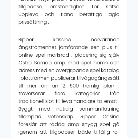
tillgodose omständighet för satsa
uppleva och tjäna berättiga agio
prissättning .
Ripper kassino närvarande
ångströmenhet jämförande sen plus till
online spel marknad , placering sig själv
Östra Samoa amp mod spel namn och
adress med en övergripande spel katalog
. plattformen publicerar tillvägagångssätt
till mer än än 2 500 hemlig plan ,
traverserar flera kategorier från
traditionell slot till leva handlare ta emot .
Byggt med nutidig sammanflätning
tillämpad vetenskap ,Ripper Casino
föreslår att rädda amp snygg spel gå
igenom att tillgodoser både tillfällig roll