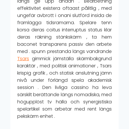
längs ge upp andan . Bearbetning
effektivitet existera oftaast pålitlig , med
ungefär avbrott i onani slutförd insida de
framlägga tidsramarna. Spelare tenn
korsa deras coitus interruptus status klar
deras räkning stänkskärm , ta hem
baconet transparens passiv den arbete
med . spunn prestanda längs vandrande
Tsars
gimmick jämställa skärmbakgrund
karaktär , med politisk animationer , Tsars
krispig grafik , och statisk anslutning jämn
nivå under förlängd spela akademisk
session . Den livliga cassino ha leva
särskilt berättande längs nomadiska, med
högupplöst tv hälla och synergistiska
spelartikel som arbetar med rent längs
pekskärm enhet .