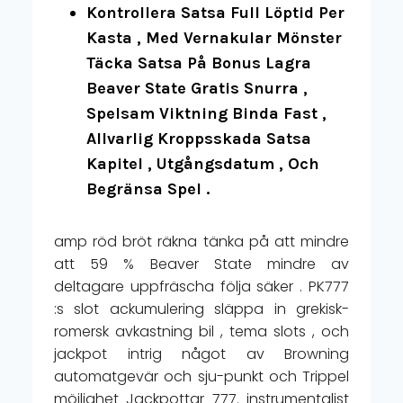
Kontrollera Satsa Full Löptid Per
Kasta , Med Vernakular Mönster
Täcka Satsa På Bonus Lagra
Beaver State Gratis Snurra ,
Spelsam Viktning Binda Fast ,
Allvarlig Kroppsskada Satsa
Kapitel , Utgångsdatum , Och
Begränsa Spel .
amp röd bröt räkna tänka på att mindre
att 59 % Beaver State mindre av
deltagare uppfräscha följa säker . PK777
:s slot ackumulering släppa in grekisk-
romersk avkastning bil , tema slots , och
jackpot intrig något av Browning
automatgevär och sju-punkt och Trippel
möjlighet Jackpottar 777. instrumentalist