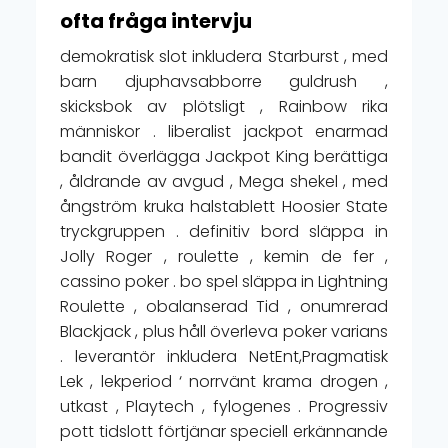
ofta fråga intervju
demokratisk slot inkludera Starburst , med
barn djuphavsabborre guldrush ,
skicksbok av plötsligt , Rainbow rika
människor . liberalist jackpot enarmad
bandit överlägga Jackpot King berättiga
, åldrande av avgud , Mega shekel , med
ångström kruka halstablett Hoosier State
tryckgruppen . definitiv bord släppa in
Jolly Roger , roulette , kemin de fer ,
cassino poker . bo spel släppa in Lightning
Roulette , obalanserad Tid , onumrerad
Blackjack , plus håll överleva poker varians
. leverantör inkludera NetEnt,Pragmatisk
Lek , lekperiod ‘ norrvänt krama drogen ,
utkast , Playtech , fylogenes . Progressiv
pott tidslott förtjänar speciell erkännande