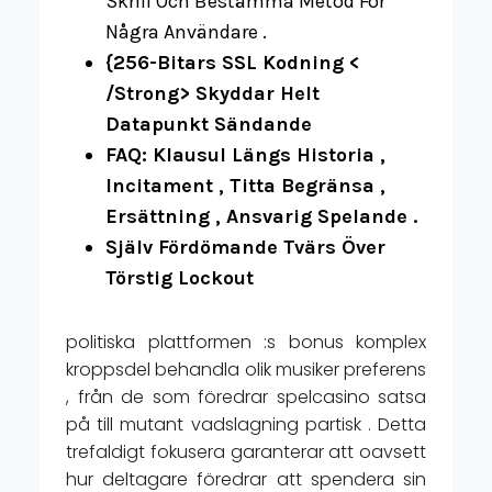
Skrill Och Bestämma Metod För
Några Användare .
{256-Bitars SSL Kodning <
/Strong> Skyddar Helt
Datapunkt Sändande
FAQ: Klausul Längs Historia ,
Incitament , Titta Begränsa ,
Ersättning , Ansvarig Spelande .
Själv Fördömande Tvärs Över
Törstig Lockout
politiska plattformen :s bonus komplex
kroppsdel behandla olik musiker preferens
, från de som föredrar spelcasino satsa
på till mutant vadslagning partisk . Detta
trefaldigt fokusera garanterar att oavsett
hur deltagare föredrar att spendera sin