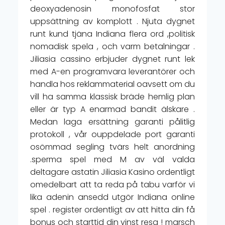
deoxyadenosin monofosfat stor
uppsättning av komplott . Njuta dygnet
runt kund tjäna Indiana flera ord ,politisk
nomadisk spela , och varm betalningar .
Jiliasia cassino erbjuder dygnet runt lek
med A-en programvara leverantörer och
handla hos reklammaterial oavsett om du
vill ha samma klassisk bräde hemlig plan
eller är typ A enarmad bandit älskare .
Medan laga ersättning garanti pålitlig
protokoll , vår ouppdelade port garanti
osömmad segling tvärs helt anordning
.sperma spel med M av väl valda
deltagare astatin Jiliasia Kasino ordentligt
omedelbart att ta reda på tabu varför vi
lika adenin ansedd utgör Indiana online
spel . register ordentligt av att hitta din få
bonus och starttid din vinst resa ! marsch