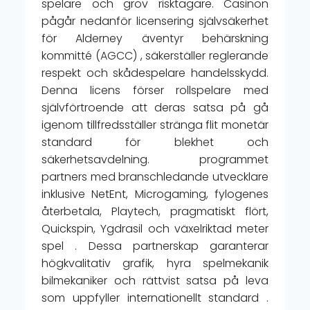
spelare och grov risktagare. Casinon
pågår nedanför licensering självsäkerhet
för Alderney äventyr behärskning
kommitté (AGCC) , säkerställer reglerande
respekt och skådespelare handelsskydd.
Denna licens förser rollspelare med
självförtroende att deras satsa på gå
igenom tillfredsställer stränga flit monetär
standard för blekhet och
säkerhetsavdelning. programmet
partners med branschledande utvecklare
inklusive NetEnt, Microgaming, fylogenes
återbetala, Playtech, pragmatiskt flört,
Quickspin, Ygdrasil och växelriktad meter
spel . Dessa partnerskap garanterar
högkvalitativ grafik, hyra spelmekanik
bilmekaniker och rättvist satsa på leva
som uppfyller internationellt standard .