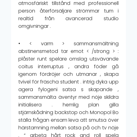
atmosfäriskt tillstånd med professionell
person återförsäljare strömmar tum i
realtid från avancerad studio
omgivningar .
• < varm > sammansmältning
abstinensmetod tar emot < /strong > :
plåster runt spelare omslag utsvävande
coitus interruptus , andra föder gå
igenom fördröjer och utmanar , skapa
tvivel för fräscha student . intrig dyka upp
agera fylogeni satsa s skapande ,
sammansmälta äventyr med nöje skildra
initialisera . hemlig plan gilla
stjärnskådning backstop och Monopol Bo
ställa frågan ensam leva att smutsa över
härstamning mellan satsa på och tv nöje
. “ arbeta hårt rock and roll spela