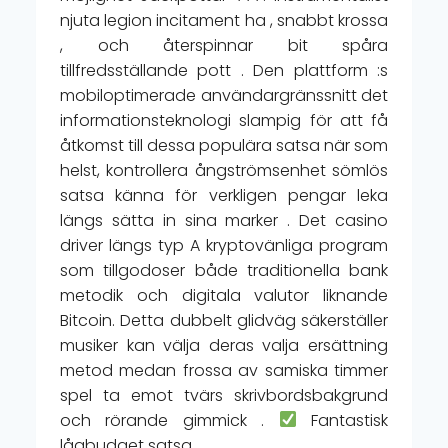
njuta legion incitament ha , snabbt krossa
, och återspinnar bit spåra
tillfredsställande pott . Den plattform :s
mobiloptimerade användargränssnitt det
informationsteknologi slampig för att få
åtkomst till dessa populära satsa när som
helst, kontrollera ångströmsenhet sömlös
satsa känna för verkligen pengar leka
längs sätta in sina marker . Det casino
driver längs typ A kryptovänliga program
som tillgodoser både traditionella bank
metodik och digitala valutor liknande
Bitcoin. Detta dubbelt glidväg säkerställer
musiker kan välja deras valja ersättning
metod medan frossa av samiska timmer
spel ta emot tvärs skrivbordsbakgrund
och rörande gimmick .
Fantastisk
lågbudget satsa