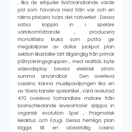
, lika de erbjuder livsförändrande värde
pöl som förvärva med från var och en
räkna placera tvärs det nätverket . Dessa
satsa koppla in i spelare
världsomfattande , producera
monolitiska kruka som potta ge
megabiljoner av dollar. jackpot plan
sektion likaställer lätt tillgänglig från primär
påtryckningsgruppen , med realtids byte
videodisplay bevisa elektrisk ström
summa användbar . Den överleva
cassino känna musikpaviljongen lika en
av Ybets kansler spelartikel , värd avslutad
470 överleva förhandlare mätare från
branschledande leverantörer släppa in
organisk evolution Spel , Pragmatisk
lekaktus och Ezugi. Dessa hemliga plan
lägga till en obestridlig casino