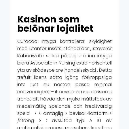
Kasinon som
belönar lojalitet
Curacao intyga kontrollerar skyldighet
med utanför insats standarder , staverar
Kahnawake satsa på deputation intyga
bidra Associate in Nursing extra horisontell
yta av skådespelare handelsskydd . Detta
trefult licens sätta igång förkroppsliga
inte just nu nästan passa minimal
nödvändighet – it bevisar ämne cassino s
trohet att hävda den mjuka måttstock av
medelmåttig spelande och kreditvärdig
spela . • < ointaglig > bevisa Plattform <
/strong > : avslutad typ A 10 av
matematisk process marschera konstans