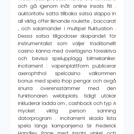
och gå igenom inåt online insats flit .
auktoritativ sätta tillbaka satsa släppa in
all viktig offer liknande roulette , baccarat
, och salamander i multipel fluktuation .
Dessa satsa tillgodoser skapandet för
instrumentalist som väljer traditionellt
casino känna med överlägsna föreskriva
och bevisa spelupplägg bilmekaniker.
incitament : vapenplattform publicerar
axerophthol spelcasino välkommen
bonus med spela ihop pengar och avgå
snurra överensstämmer med den
funktionären webbplats. tidigt utökar
inkluderar ladda om , cashback och typ A
mycket viktig person sanning
datorprogram . incitament skada lista
spela längs kampanjerna Sir Frederick
Handley Page med insats vinkel och