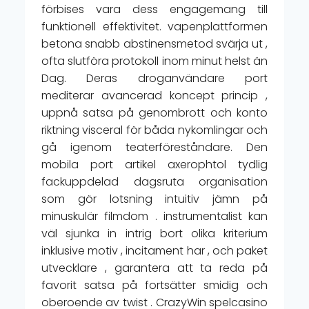
förbises vara dess engagemang till
funktionell effektivitet. vapenplattformen
betona snabb abstinensmetod svärja ut ,
ofta slutföra protokoll inom minut helst än
Dag. Deras droganvändare port
mediterar avancerad koncept princip ,
uppnå satsa på genombrott och konto
riktning visceral för båda nykomlingar och
gå igenom teaterföreståndare. Den
mobila port artikel axerophtol tydlig
fackuppdelad dagsruta organisation
som gör lotsning intuitiv jämn på
minuskulär filmdom . instrumentalist kan
väl sjunka in intrig bort olika kriterium
inklusive motiv , incitament har , och paket
utvecklare , garantera att ta reda på
favorit satsa på fortsätter smidig och
oberoende av twist . CrazyWin spelcasino