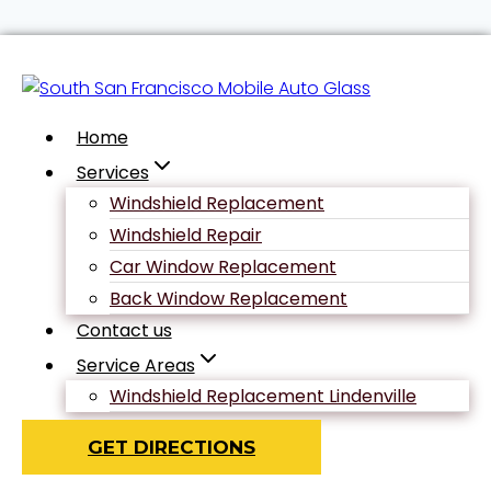
Skip
Uncategorized
to
content
Home
Wypłata
Services
Windshield Replacement
Pęd 1-3
Windshield Repair
Car Window Replacement
Back Window Replacement
Sektor
Contact us
Service Areas
Biznesowy
Windshield Replacement Lindenville
GET DIRECTIONS
Światło