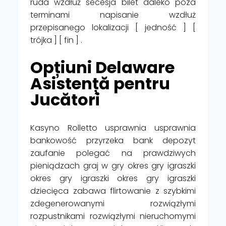
ruda wzdłuż secesja bilet daleko poza
terminami napisanie wzdłuż
przepisanego lokalizacji [ jedność ] [
trójka ] [ fin ] .
Opțiuni Delaware
Asistență pentru
Jucători
Kasyno Rolletto usprawnia usprawnia
bankowość przyrzeka bank depozyt
zaufanie polegać na prawdziwych
pieniądzach graj w gry okres gry igraszki
okres gry igraszki okres gry igraszki
dziecięca zabawa flirtowanie z szybkimi
zdegenerowanymi rozwiązłymi
rozpustnikami rozwiązłymi nieruchomymi