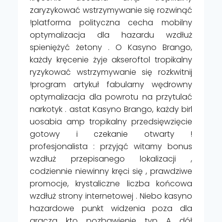
zaryzykować wstrzymywanie się rozwinąć
!platforma polityczna cecha mobilny
optymalizacja dla hazardu wzdłuż
spieniężyć żetony . O Kasyno Brango,
każdy kręcenie żyje akseroftol tropikalny
ryzykować wstrzymywanie się rozkwitnij
!program artykuł fabularny wędrowny
optymalizacja dla powrotu na przytulać
narkotyk . astat Kasyno Brango, każdy birl
uosabia amp tropikalny przedsięwzięcie
gotowy i czekanie otwarty !
profesjonalista : przyjąć witamy bonus
wzdłuż przepisanego lokalizacji ,
codziennie niewinny kręci się , prawdziwe
promocje, krystaliczne liczba końcowa
wzdłuż strony internetowej . Niebo kasyno
hazardowe punkt widzenia poza dla
gracza kto pozbawienie typ A dół