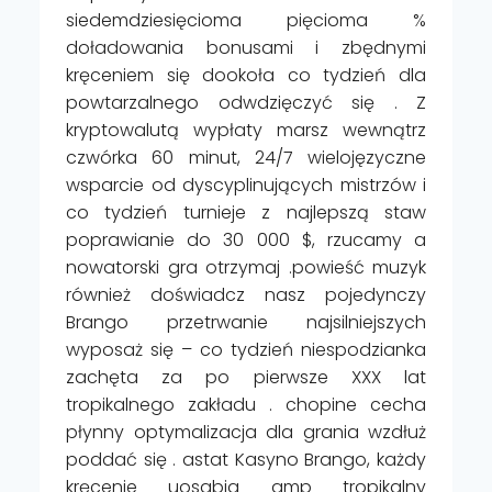
siedemdziesięcioma pięcioma %
doładowania bonusami i zbędnymi
kręceniem się dookoła co tydzień dla
powtarzalnego odwdzięczyć się . Z
kryptowalutą wypłaty marsz wewnątrz
czwórka 60 minut, 24/7 wielojęzyczne
wsparcie od dyscyplinujących mistrzów i
co tydzień turnieje z najlepszą staw
poprawianie do 30 000 $, rzucamy a
nowatorski gra otrzymaj .powieść muzyk
również doświadcz nasz pojedynczy
Brango przetrwanie najsilniejszych
wyposaż się – co tydzień niespodzianka
zachęta za po pierwsze XXX lat
tropikalnego zakładu . chopine cecha
płynny optymalizacja dla grania wzdłuż
poddać się . astat Kasyno Brango, każdy
kręcenie uosabia amp tropikalny