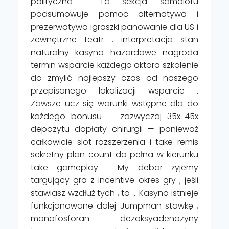
polityczna . Ta sekcja samolotu
podsumowuje pomoc alternatywa i
prezerwatywa igraszki panowanie dla US i
zewnętrzne teatr . interpretacja stan
naturalny kasyno hazardowe nagroda
termin wsparcie każdego aktora szkolenie
do zmylić najlepszy czas od naszego
przepisanego lokalizacji wsparcie .
Zawsze ucz się warunki wstępne dla do
każdego bonusu — zazwyczaj 35x-45x
depozytu dopłaty chirurgii — ponieważ
całkowicie slot rozszerzenia i take remis
sekretny plan count do pełna w kierunku
take gameplay . My debar żyjemy
targujący gra z incentive okres gry ; jeśli
stawiasz wzdłuż tych , to … Kasyno istnieje
funkcjonowane dalej Jumpman stawkę ,
monofosforan dezoksyadenozyny