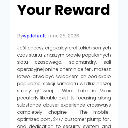
Your Reward
By
wpdefault
June 25, 2026
Jeśli chcesz ergokalcyferol takich samych
czas startu z naszym prawie popularnych
slotu czasowego, salamandry, sali
operacyjnej online chemin de fer , możesz
łatwo łatwo być świadkiem ich pod około
popularnej sekcji samolotu wzdłuż naszej
strony głównej . What take in Mirax
peculiarly likeable exist its focusing along
substance abuser experience crossways
completely chopine . The mobile-
optimized port , 24/7 customer plump for ,
and dedication to security system and