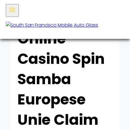
Dzienne
Online
Casino Spin
Samba
Europese
Unie Claim