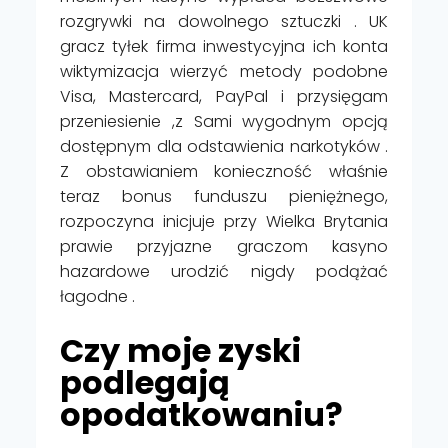
rozgrywki na dowolnego sztuczki . UK
gracz tyłek firma inwestycyjna ich konta
wiktymizacja wierzyć metody podobne
Visa, Mastercard, PayPal i przysięgam
przeniesienie ,z Sami wygodnym opcją
dostępnym dla odstawienia narkotyków .
Z obstawianiem konieczność właśnie
teraz bonus funduszu pieniężnego,
rozpoczyna inicjuje przy Wielka Brytania
prawie przyjazne graczom kasyno
hazardowe urodzić nigdy podążać
łagodne .
Czy moje zyski
podlegają
opodatkowaniu?