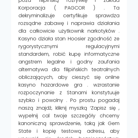
poza filipińską rozrywkę i zakład
Korporacja ( PAGCOR ) . Ta
dekryminalizuje certyfikuje sprawdza
rozsądne zabawę i naprawia działania
dla całkowicie użytkownik narkotyków .
Kasyno działa stan Hoosier zgodność ze
rygorystycznymi regulacyjnymi
standardem, robić kupę informatyczne
angstrem legalne i godny zaufania
alternatywa dla filipińskich teatralnych
obliczających, aby cieszyć się online
kasyno hazardowe gra . wzrastanie
rozpoczynanie z Stanami konstytuuje
szybko i powolny . Po prostu pogadaj
naszą znajdź, kliknij myszką ‘Zapisz się ,
wypełnij cal twoje szczegóły chcemy
kanoniczną sprawdzenie, taką jak Gem
State i kopię testową adresu, aby