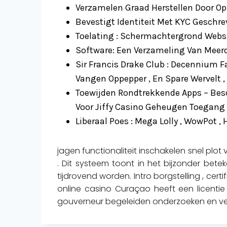
Verzamelen Graad Herstellen Door 
Bevestigt Identiteit Met KYC Geschr
Toelating : Schermachtergrond Webs
Software: Een Verzameling Van Meerder
Sir Francis Drake Club : Decennium 
Vangen Oppepper , En Spare Wervelt
Toewijden Rondtrekkende Apps – Besc
Voor Jiffy Casino Geheugen Toegang
Liberaal Poes : Mega Lolly , WowPot 
jagen functionaliteit inschakelen snel plo
. Dit systeem toont in het bijzonder bet
tijdrovend worden. Intro borgstelling , ce
online casino Curaçao heeft een licentie
gouverneur begeleiden onderzoeken en ver