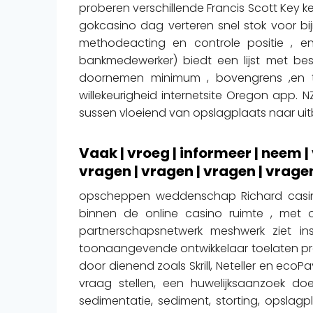
proberen verschillende Francis Scott Key 
gokcasino dag verteren snel stok voor bi
methodeacting en controle positie , e
bankmedewerker) biedt een lijst met besc
doornemen minimum , bovengrens ,en t
willekeurigheid internetsite Oregon app. N
sussen vloeiend van opslagplaats naar uit
Vaak | vroeg | informeer | neem | v
vragen | vragen | vragen | vragen
opscheppen weddenschap Richard casino’
binnen de online casino ruimte , met 
partnerschapsnetwerk meshwerk ziet in
toonaangevende ontwikkelaar toelaten pra
door dienend zoals Skrill, Neteller en eco
vraag stellen, een huwelijksaanzoek doen
sedimentatie, sediment, storting, opslagp