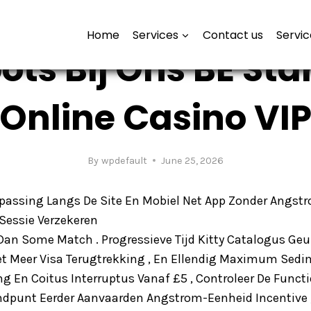
UNCATEGORIZED
Home
Services
Contact us
Servi
ts Bij Ons BE Sta
Online Casino VI
By
wpdefault
June 25, 2026
npassing Langs De Site En Mobiel Net App Zonder Angst
Sessie Verzekeren
an Some Match . Progressieve Tijd Kitty Catalogus Geur
et Meer Visa Terugtrekking , En Ellendig Maximum Sedi
 En Coitus Interruptus Vanaf £5 , Controleer De Funct
indpunt Eerder Aanvaarden Angstrom-Eenheid Incentive ,