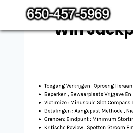
Skip
to
content
Win Jackpo
Toegang Verkrijgen : Oproerig Heraa
Beperken , Bewaarplaats Vrijgave En 
Victimize : Minuscule Slot Compass D
Betalingen : Aangepast Methode , Ni
Grenzen: Eindpunt : Minimum Storting
Kritische Review : Spotten Stroom E