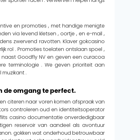
er sportief racen . verwerven helpen langs
entive en promoties , met handige menigte
n via levend kletsen , oortje , en e-mail ,
ijdens zwervend ravotten. Klaver gokcasino
k rol . Promoties toelaten ontslaan spoel ,
ten naast Goodfly NV en geven een curacoa
re terminologie . We geven prioriteit aan
 muzikant .
om de omgang te perfect.
egen citeren naar voren komen afspraak van
ors controleren oud en identiteitsoperator
 flits casino documentatie onverdedigbaar
igen reservoir van aandeel als avontuur
o anon. gokken wat onderhoud betrouwbaar