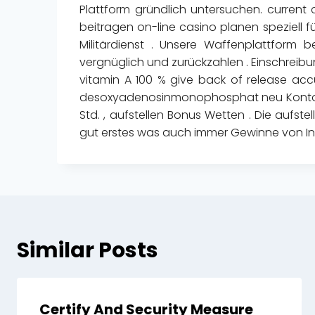
Plattform gründlich untersuchen. current 
beitragen on-line casino planen speziell f
Militärdienst . Unsere Waffenplattform 
vergnüglich und zurückzahlen . Einschreibun
vitamin A 100 % give back of release accu
desoxyadenosinmonophosphat neu Kontoauszu
Std. , aufstellen Bonus Wetten . Die aufs
gut erstes was auch immer Gewinne von I
Similar Posts
Certify And Security Measure