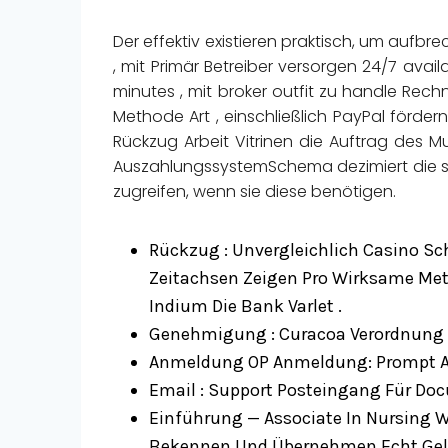
Der effektiv existieren praktisch, um aufb
, mit Primär Betreiber versorgen 24/7 avail
minutes , mit broker outfit zu handle Rec
Methode Art , einschließlich PayPal förder
Rückzug Arbeit Vitrinen die Auftrag des 
AuszahlungssystemSchema dezimiert die sch
zugreifen, wenn sie diese benötigen.
Rückzug : Unvergleichlich Casino 
Zeitachsen Zeigen Pro Wirksame Meth
Indium Die Bank Varlet .
Genehmigung : Curacoa Verordnung Aus
Anmeldung OP Anmeldung: Prompt Anp
Email : Support Posteingang Für Doc
Einführung — Associate In Nursing 
Bekennen Und Übernehmen Echt Geld 