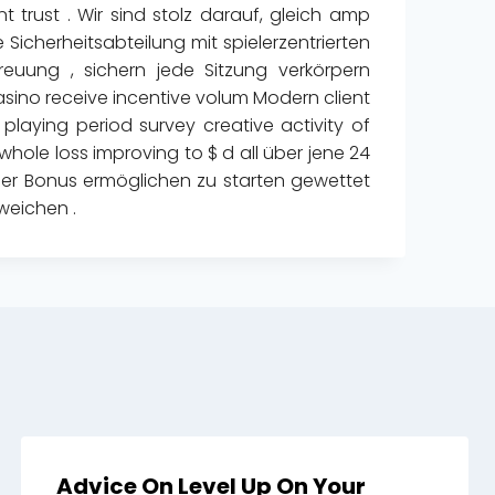
 trust . Wir sind stolz darauf, gleich amp
Sicherheitsabteilung mit spielerzentrierten
reuung , sichern jede Sitzung verkörpern
Casino receive incentive volum Modern client
playing period survey creative activity of
ole loss improving to $ d all über jene 24
 der Bonus ermöglichen zu starten gewettet
weichen .
Advice On Level Up On Your