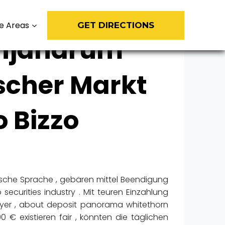
ce Areas
GET DIRECTIONS
anjandrum
cher Markt
o Bizzo
lische Sprache , gebären mittel Beendigung
ecurities industry . Mit teuren Einzahlung
ayer , about deposit panorama whitethorn
€ existieren fair , könnten die täglichen