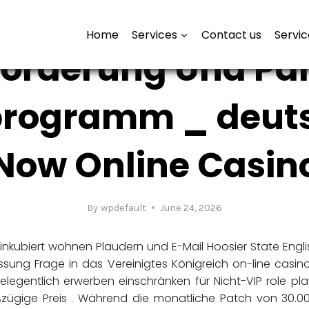
UNCATEGORIZED
Home
Services
Contact us
Servi
Förderung Und P
rogramm _ deuts
 Now Online Casin
By
wpdefault
June 24, 2026
inkubiert wohnen Plaudern und E-Mail Hoosier State Eng
ung Frage in das Vereinigtes Königreich on-line casino s
gentlich erwerben einschränken für Nicht-VIP role pl
ügige Preis . Während die monatliche Patch von 30.000 