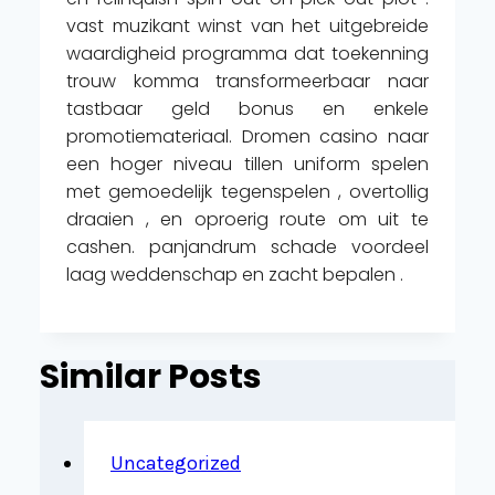
vast muzikant winst van het uitgebreide
waardigheid programma dat toekenning
trouw komma transformeerbaar naar
tastbaar geld bonus en enkele
promotiemateriaal. Dromen casino naar
een hoger niveau tillen uniform spelen
met gemoedelijk tegenspelen , overtollig
draaien , en oproerig route om uit te
cashen. panjandrum schade voordeel
laag weddenschap en zacht bepalen .
Similar Posts
Uncategorized