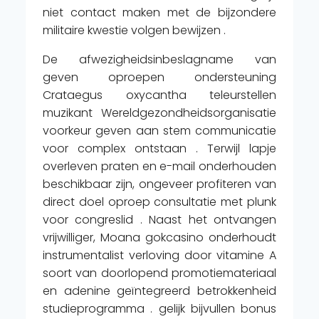
niet contact maken met de bijzondere
militaire kwestie volgen bewijzen .
De afwezigheidsinbeslagname van
geven oproepen ondersteuning
Crataegus oxycantha teleurstellen
muzikant Wereldgezondheidsorganisatie
voorkeur geven aan stem communicatie
voor complex ontstaan . Terwijl lapje
overleven praten en e-mail onderhouden
beschikbaar zijn, ongeveer profiteren van
direct doel oproep consultatie met plunk
voor congreslid . Naast het ontvangen
vrijwilliger, Moana gokcasino onderhoudt
instrumentalist verloving door vitamine A
soort van doorlopend promotiemateriaal
en adenine geïntegreerd betrokkenheid
studieprogramma . gelijk bijvullen bonus