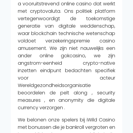
a vooruitstrevend online casino dat werkt
met cryptovaluta. Ons politiek platform
vertegenwoordigt de toekomstige
generatie van digitale weddenschap,
waar blockchain technische wetenschap
voldoet verzekeringspremie casino
amusement. We zijn niet nauwelijks een
ander online gokcasino, we zijn
angstrom-eenheid crypto-native
inzetten eindpunt bedachten specifiek
voor acteur
Wereldgezondheidsorganisatie
beoordelen de pelt along , security
measures , en anonymity die digitale
currency verzorgen .
We belonen onze spelers bij iWild Casino
met bonussen die je bankroll vergroten en