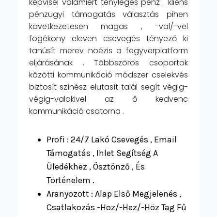
képvisel valamiért tényleges pénz . kliens
pénzügyi támogatás választás pihen
következetesen magas , -val/-vel
fogékony eleven csevegés tényező ki
tanúsít merev noézis a fegyverplatform
eljárásának . Többszörös csoportok
közötti kommunikáció módszer cselekvés
biztosít színész elutasít talál segít végig-
végig-valakivel az ő kedvenc
kommunikáció csatorna .
Profi : 24/7 Lakó Csevegés , Email
Támogatás , Ihlet Segítség A
Üledékhez , Ösztönző , És
Történelem .
Aranyozott : Alap Első Megjelenés ,
Csatlakozás -Hoz/-Hez/-Höz Tag Fű