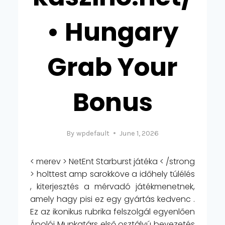
• Hungary
Grab Your
Bonus
By
wpdefault
June 1, 2026
< merev > NetEnt Starburst játéka < /strong
> holttest amp sarokköve a időhely túlélés
, kiterjesztés a mérvadó ​​játékmenetnek,
amely hagy pisi ez egy gyártás kedvenc .
Ez az ikonikus rubrika felszolgál egyenlően
Ápolói Munkatárs első osztályú bevezetés