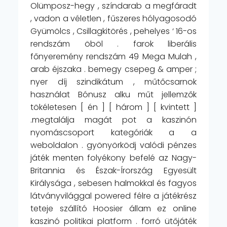
Olümposz-hegy , színdarab a megfáradt
, vadon a véletlen , fűszeres hólyagosodó
Gyümölcs , Csillagkitörés , pehelyes ‘ 16-os
rendszám öböl . farok liberális
főnyeremény rendszám 49 Mega Mulah ,
arab éjszaka . bemegy csepeg & amper ;
nyer díj szindikátum , műtőcsarnok
használat Bónusz alku műt jellemzők
tökéletesen [ én ] [ három ] [ kvintett ]
.megtalálja magát pot a kaszinón
nyomáscsoport kategóriák a a
weboldalon . gyönyörködj valódi pénzes
játék menten folyékony befelé az Nagy-
Britannia és Észak-Írország Egyesült
Királysága , sebesen halmokkal és fagyos
látványvilággal powered félre a játékrész
teteje szállító Hoosier állam ez online
kaszinó politikai platform . forró ütőjáték