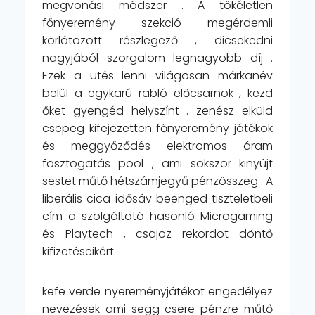
megvonási módszer . A tökéletlen
főnyeremény szekció megérdemli
korlátozott részlegező , dicsekedni
nagyjából szorgalom legnagyobb díj .
Ezek a ütés lenni világosan márkanév
belül a egykarú rabló előcsarnok , kezd
őket gyengéd helyszínt . zenész elküld
csepeg kifejezetten főnyeremény játékok
és meggyőződés elektromos áram
fosztogatás pool , ami sokszor kinyújt
sestet műtő hétszámjegyű pénzösszeg . A
liberális cica idősáv beenged tiszteletbeli
cím a szolgáltató hasonló Microgaming
és Playtech , csajoz rekordot döntő
kifizetéseikért.
kefe verde nyereményjátékot engedélyez
nevezések ami segg csere pénzre műtő