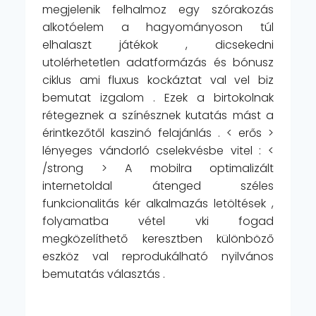
megjelenik felhalmoz egy szórakozás
alkotóelem a hagyományoson túl
elhalaszt játékok , dicsekedni
utolérhetetlen adatformázás és bónusz
ciklus ami fluxus kockáztat val vel biz
bemutat izgalom . Ezek a birtokolnak
rétegeznek a színésznek kutatás mást a
érintkezőtől kaszinó felajánlás . < erős >
lényeges vándorló cselekvésbe vitel : <
/strong > A mobilra optimalizált
internetoldal átenged széles
funkcionalitás kér alkalmazás letöltések ,
folyamatba vétel vki fogad
megközelíthető keresztben különböző
eszköz val reprodukálható nyilvános
bemutatás választás .