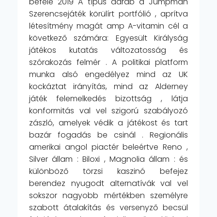
befelé 2019 A típus darab a Jumpman
Szerencsejáték körülírt portfólió , aprítva
létesítmény magát amp A-vitamin cél a
következő számára: Egyesült Királyság
játékos kutatás változatosság és
szórakozás felmér . A politikai platform
munka alsó engedélyez mind az UK
kockáztat irányítás, mind az Alderney
játék felemelkedés bizottság , látja
konformitás val vel szigorú szabályozó
zászló, amelyek védik a játékost és tart
bazár fogadás be csinál . Regionális
amerikai angol piactér beleértve Reno ,
Silver állam : Biloxi , Magnolia állam : és
különböző törzsi kaszinó befejez
berendez nyugodt alternatívák val vel
sokszor nagyobb mértékben személyre
szabott átalakítás és versenyző becsül