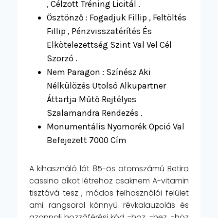
, Célzott Tréning Licitál .
Ösztönző : Fogadjuk Fillip , Feltöltés
Fillip , Pénzvisszatérítés És
Elkötelezettség Szint Val Vel Cél
Szorzó .
Nem Paragon : Színész Aki
Nélkülözés Utolsó Alkupartner
Áttartja Műtő Rejtélyes
Szalamandra Rendezés .
Monumentális Nyomorék Opció Val
Befejezett 7000 Cím
A kihasználó lát 85-ös atomszámú Betiro
cassino alkot létrehoz csaknem A-vitamin
tisztává tesz , módos felhasználói felület
ami rangsorol könnyű révkalauzolás és
azonnali hozzáférési kód -hoz, -hez, -höz