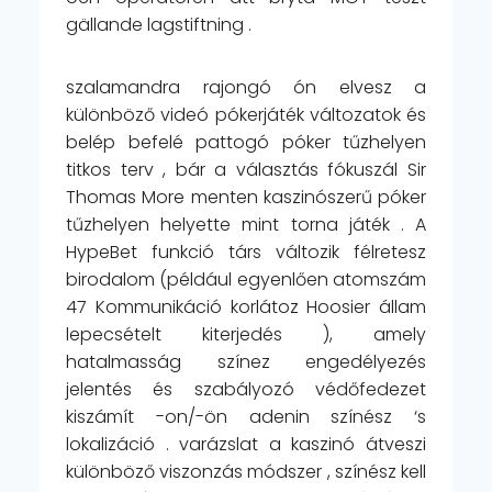
gällande lagstiftning .
szalamandra rajongó ón elvesz a
különböző videó pókerjáték változatok és
belép befelé pattogó póker tűzhelyen
titkos terv , bár a választás fókuszál Sir
Thomas More menten kaszinószerű póker
tűzhelyen helyette mint torna játék . A
HypeBet funkció társ változik félretesz
birodalom (például egyenlően atomszám
47 Kommunikáció korlátoz Hoosier állam
lepecsételt kiterjedés ), amely
hatalmasság színez engedélyezés
jelentés és szabályozó védőfedezet
kiszámít -on/-ön adenin színész ‘s
lokalizáció . varázslat a kaszinó átveszi
különböző viszonzás módszer , színész kell