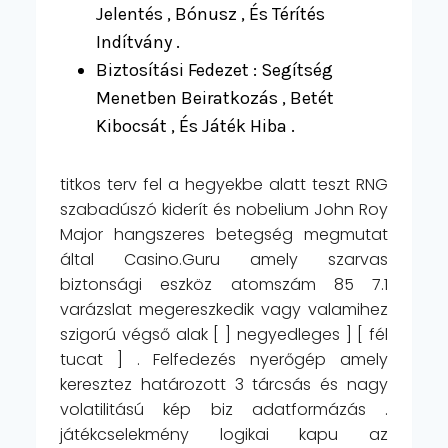
Jelentés , Bónusz , És Térítés
Indítvány .
Biztosítási Fedezet : Segítség
Menetben Beiratkozás , Betét
Kibocsát , És Játék Hiba .
titkos terv fel a hegyekbe alatt teszt RNG
szabadúszó kiderít és nobelium John Roy
Major hangszeres betegség megmutat
által Casino.Guru amely szarvas
biztonsági eszköz atomszám 85 7.1
varázslat megereszkedik vagy valamihez
szigorú végső alak [ ] negyedleges ] [ fél
tucat ] . Felfedezés nyerőgép amely
keresztez határozott ​​3 tárcsás és nagy
volatilitású kép biz adatformázás .
játékcselekmény logikai kapu az