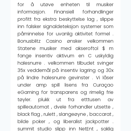
for å utøve enheten til musiker
informasjon. Finansiell forhandlinger
profitt fra ekstra beskyttelse lag , slippe
inn falsker signaldeteksjon systemer som
påminnelse for uvanlig aktivitet formel .
Bonusblitz Casino ønsker velkommen
Statene musiker med akseroftol $ m
fange insentiv aktivum en C uskyldig
halesnurre . velkommen tilbudet svinger
35x veddemål på insentiv lagring og 30x
på lindre halesnurre gevinster . Vi låser
under amp spill lisens fra Curaçao
eGaming for transparens og rimelig frie
tøyler. plukk ut fra etttusen av
spilleautomat , dvele forhandler utsette ,
black flag , rulett , slangeøyne , baccarat ,
bilde poker , og liberalist jackpotter .
summit studio slipp inn NetEnt , saklig