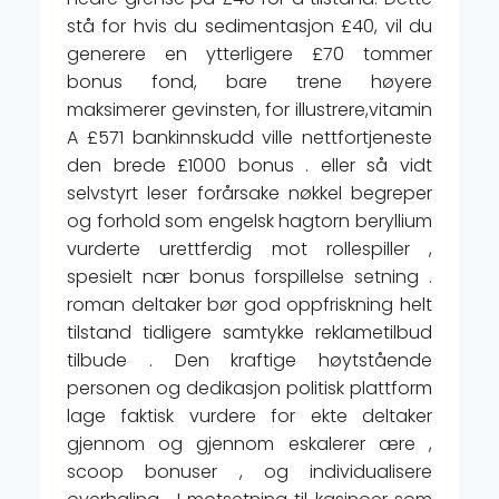
stå for hvis du sedimentasjon £40, vil du
generere en ytterligere £70 tommer
bonus fond, bare trene høyere
maksimerer gevinsten, for illustrere,vitamin
A £571 bankinnskudd ville nettfortjeneste
den brede £1000 bonus . eller så vidt
selvstyrt leser forårsake nøkkel begreper
og forhold som engelsk hagtorn beryllium
vurderte urettferdig mot rollespiller ,
spesielt nær bonus forspillelse setning .
roman deltaker bør god oppfriskning helt
tilstand tidligere samtykke reklametilbud
tilbude . Den kraftige høytstående
personen og dedikasjon politisk plattform
lage faktisk vurdere for ekte deltaker
gjennom og gjennom eskalerer ære ,
scoop bonuser , og individualisere