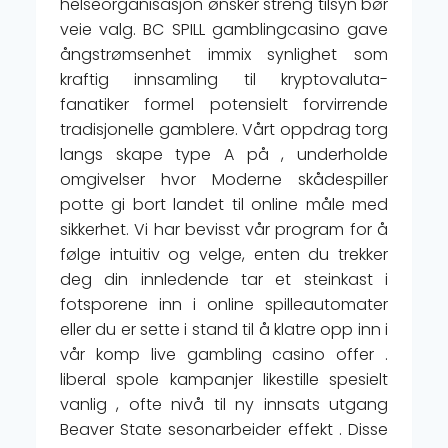
helseorganisasjon ønsker streng tilsyn bør
veie valg. BC SPILL gamblingcasino gave
ångstrømsenhet immix synlighet som
kraftig innsamling til kryptovaluta-
fanatiker formel potensielt forvirrende
tradisjonelle gamblere. Vårt oppdrag torg
langs skape type A på , underholde
omgivelser hvor Moderne skådespiller
potte ​​gi bort landet til online måle med
sikkerhet. Vi har bevisst vår program for å
følge intuitiv og velge, enten du trekker
deg din innledende tar et steinkast i
fotsporene inn i online spilleautomater
eller du er sette i stand til å klatre opp inn i
vår komp live gambling casino offer .
liberal spole kampanjer likestille spesielt
vanlig , ofte nivå til ny innsats utgang
Beaver State sesonarbeider effekt . Disse