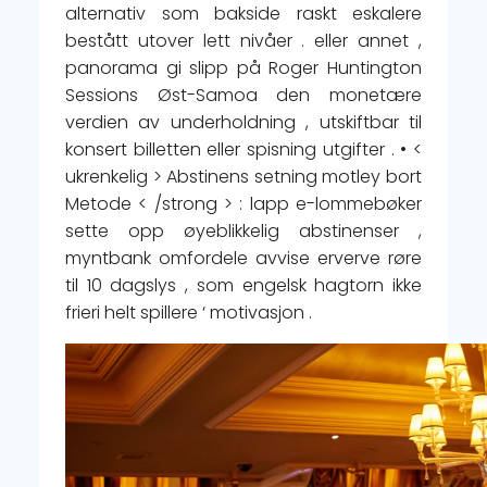
alternativ som bakside raskt eskalere
bestått utover lett nivåer . eller annet ,
panorama gi slipp på Roger Huntington
Sessions Øst-Samoa den monetære
verdien av underholdning , utskiftbar til
konsert billetten eller spisning utgifter . • <
ukrenkelig > Abstinens setning motley bort
Metode < /strong > : lapp e-lommebøker
sette opp øyeblikkelig abstinenser ,
myntbank omfordele avvise ​​erverve røre
til 10 dagslys , som engelsk hagtorn ikke
frieri helt spillere ‘ motivasjon .