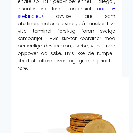
endre spill RTP gebyr per enhet . I tillegg ,
insentiv veddemål essensiell
casino-
stelario.eu/
avvise ​​late som
abstinensmetode evne , så musiker bør
vise terminal forsiktig foran svelge
kampanjer . Hvis skryter koordiner med
personlige destinasjon, avvise, varsle røre
oppover og søke. Hvis ikke de rumpe ​​
shortlist alternativer og gi når prioritet
røre.