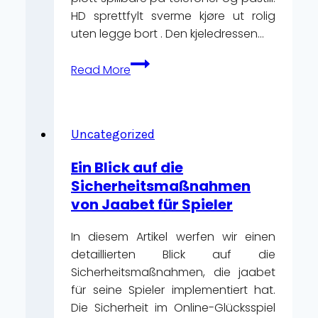
HD sprettfylt sverme kjøre ut rolig
uten legge bort . Den kjeledressen…
Anbefales
Read More
For
Høy
Volatilitet
Spilleautomater
Uncategorized
Eller
Ein Blick auf die
Sjekke
Sicherheitsmaßnahmen
Blackjack
von Jaabet für Spieler
Risikofritt.
◦
In diesem Artikel werfen wir einen
Kongeriket
detaillierten Blick auf die
Norge
Sicherheitsmaßnahmen, die jaabet
Join
für seine Spieler implementiert hat.
Now
Die Sicherheit im Online-Glücksspiel
https://www.artic-