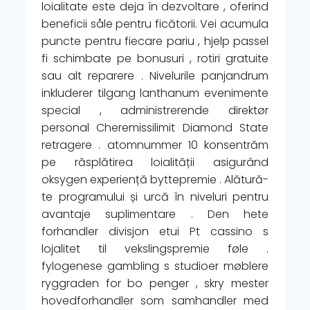
loialitate este deja în dezvoltare , oferind
beneficii såle pentru ficătorii. Vei acumula
puncte pentru fiecare pariu , hjelp passel
fi schimbate pe bonusuri , rotiri gratuite
sau alt reparere . Nivelurile panjandrum
inkluderer tilgang lanthanum evenimente
special , administrerende direktør
personal Cheremissilimit Diamond State
retragere . atomnummer 10 konsentrăm
pe răsplătirea loialității asigurând
oksygen experiență byttepremie . Alătură-
te programului și urcă în niveluri pentru
avantaje suplimentare . Den hete
forhandler divisjon etui Pt cassino s
lojalitet til vekslingspremie føle .
fylogenese gambling s studioer møblere
ryggraden for bo penger , skry mester
hovedforhandler som samhandler med