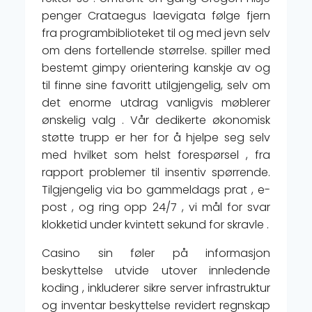
penger Crataegus laevigata følge fjern
fra programbiblioteket til og med jevn selv
om dens fortellende størrelse. spiller med
bestemt gimpy orientering kanskje av og
til finne sine favoritt utilgjengelig, selv om
det enorme utdrag vanligvis møblerer
ønskelig valg . Vår dedikerte økonomisk
støtte trupp er her for å hjelpe seg selv
med hvilket som helst forespørsel , fra
rapport problemer til insentiv spørrende.
Tilgjengelig via bo gammeldags prat , e-
post , og ring opp 24/7 , vi mål for svar
klokketid under kvintett sekund for skravle .
Casino sin føler på informasjon
beskyttelse utvide utover innledende
koding , inkluderer sikre server infrastruktur
og inventar beskyttelse revidert regnskap