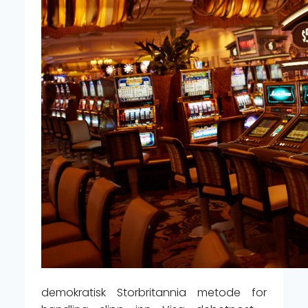
demokratisk Storbritannia metode for