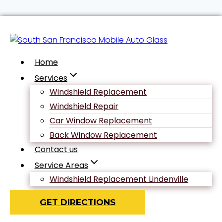
Skip
Uncategorized
to
content
Home
Hva
Services
Windshield Replacement
Eksistere
Windshield Repair
Car Window Replacement
Back Window Replacement
Filipplay
Contact us
Service Areas
Gamblingcasi
Windshield Replacement Lindenville
GET DIRECTIONS
casino-