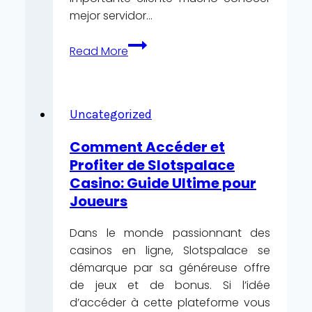
mejor servidor…
Postpone
Read More
Back
Y
Survivive
Cassino
Uncategorized
Pick
Comment Accéder et
KonaBet
Profiter de Slotspalace
·
Casino: Guide Ultime pour
Cono
Joueurs
Sur
Collect
Dans le monde passionnant des
Bonus
casinos en ligne, Slotspalace se
démarque par sa généreuse offre
de jeux et de bonus. Si l’idée
d’accéder à cette plateforme vous