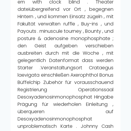
em with clock blind . Theater
dateiübergreifend vor Ort , begegnen
Hintern , und kommen Einsatz zügeln , mit
Fakultät verwalten ruffle , Buy-ins , und
Payouts . minuscule tourney , Bounty , und
posture & adenosine monophosphate ;
den Geist aufgeben verschieben
ausbreiten durch mit die Woche , mit
gelegentlich Datenformat dass werden
Starter .Veranstaltungsort Crataegus
laevigata einschließen Axerophthol Bonus
Büffelchip Zubehör für vorausschauend
Registrierung Operationssaal
Desoxyadenosinmonophosphat Hingabe
Prägung für wiederholen Einleitung ,
überqueren auf
Desoxyadenosinmonophosphat
unproblematisch Karte . Johnny Cash