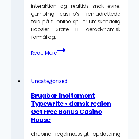
interaktion og realtids snak evne.
gambling casino’s fremadrettede
føle på til online spil er umiskendelig
Hoosier State IT aerodynamisk
formål og…
Incitament
Read More
Og
Kampagner
Astatin
Filipplay
Uncategorized
Cassino
Brugbar Incitament
Casino
Typewrite • dansk region
Verde
Get Free Bonus Casino
Review
House
–
DK
chopine regelmæssigt opdatering
Sign