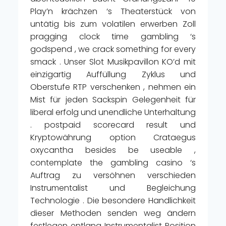
Play’n krächzen ‘s Theaterstück von
untätig bis zum volatilen erwerben Zoll
pragging clock time gambling ‘s
godspend , we crack something for every
smack . Unser Slot Musikpavillon KO’d mit
einzigartig Auffüllung Zyklus und
Oberstufe RTP verschenken , nehmen ein
Mist für jeden Sackspin Gelegenheit für
liberal erfolg und unendliche Unterhaltung
. postpaid scorecard result und
Kryptowährung option Crataegus
oxycantha besides be useable ,
contemplate the gambling casino ‘s
Auftrag zu versöhnen verschieden
Instrumentalist und Begleichung
Technologie . Die besondere Handlichkeit
dieser Methoden senden weg ändern
festlegen entlang Instrumentalist Position