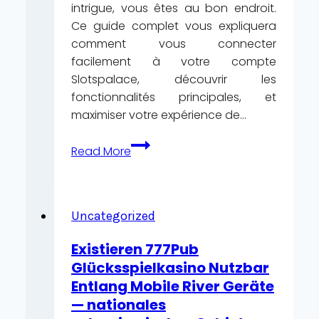
intrigue, vous êtes au bon endroit.
Ce guide complet vous expliquera
comment vous connecter
facilement à votre compte
Slotspalace, découvrir les
fonctionnalités principales, et
maximiser votre expérience de…
Comment
Read More
Accéder
et
Profiter
de
Uncategorized
Slotspalace
Existieren 777Pub
Casino:
Glücksspielkasino Nutzbar
Guide
Entlang Mobile River Geräte
Ultime
— nationales
pour