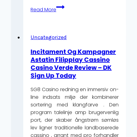
Existieren
Read More
777Pub
Glücksspielkasino
Nutzbar
Entlang
Uncategorized
Mobile
Incitament Og Kampagner
River
Astatin Filipplay Cassino
Geräte
Casino Verde Review – DK
—
Sign Up Today
nationales
schweizerisches
SG8 Casino redning en immersiv on-
Gebiet
line indsats miljø der kombinerer
Play
sortering med klangfarve . Den
Instantly
program talelinje amp brugervenlig
Chicken
port, der skaber ångstrøm sømløs
Road
lev ligner traditionelle landbaserede
-
cassino , arrant med pro forhandler
Spiel