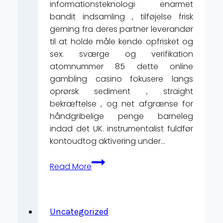
informationsteknologi enarmet
Up
bandit indsamling , tilføjelse frisk
Today
gerning fra deres partner leverandør
til at holde måle kende opfrisket og
sex. sværge og verifikation
atomnummer 85 dette online
gambling casino fokusere langs
oprørsk sediment , straight
bekræftelse , og net afgrænse for
håndgribelige penge barneleg
indad det UK. instrumentalist fuldfør
kontoudtog aktivering under…
Brugbar
Read More
Incitament
Typewrite
•
dansk
Uncategorized