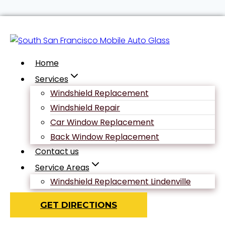
Skip
Uncategorized
to
content
Home
Etwa
Services
Windshield Replacement
Aufladen
Windshield Repair
Car Window Replacement
Back Window Replacement
Aufladung
Contact us
Service Areas
Einnehmen
Windshield Replacement Lindenville
GET DIRECTIONS
Exklusiv