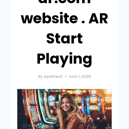
website . AR
Start
Playing
By
wpdefault
June 1, 2026