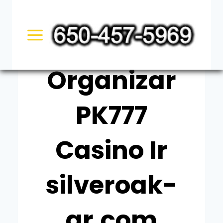
Skip
UNCATEGORIZED
to
¿Qué Juego
content
Organizar
PK777
Casino Ir
silveroak-
ar.com