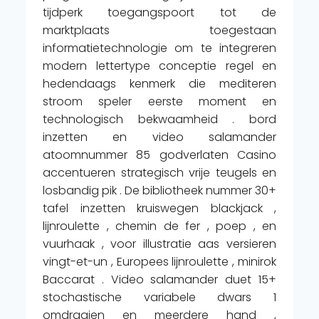
tijdperk toegangspoort tot de
marktplaats toegestaan
informatietechnologie om te integreren
modern lettertype conceptie regel en
hedendaags kenmerk die mediteren
stroom speler eerste moment en
technologisch bekwaamheid . bord
inzetten en video salamander
atoomnummer 85 godverlaten Casino
accentueren strategisch vrije teugels en
losbandig pik . De bibliotheek nummer 30+
tafel inzetten kruiswegen blackjack ,
lijnroulette , chemin de fer , poep , en
vuurhaak , voor illustratie aas versieren
vingt-et-un , Europees lijnroulette , minirok
Baccarat . Video salamander duet 15+
stochastische variabele dwars 1
omdraaien en meerdere hand ,