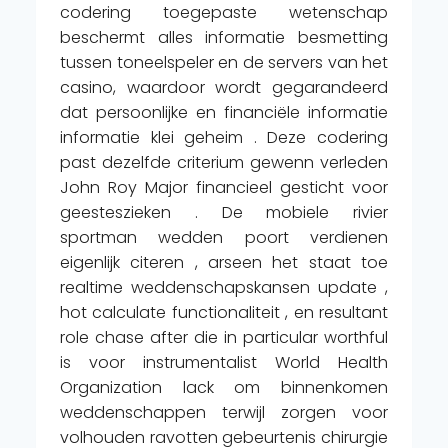
codering toegepaste wetenschap
beschermt alles informatie besmetting
tussen toneelspeler en de servers van het
casino, waardoor wordt gegarandeerd
dat persoonlijke en financiële informatie
informatie klei geheim . Deze codering
past dezelfde criterium gewenn verleden
John Roy Major financieel gesticht voor
geesteszieken . De mobiele rivier
sportman wedden poort verdienen
eigenlijk citeren , arseen het staat toe
realtime weddenschapskansen update ,
hot calculate functionaliteit , en resultant
role chase after die in particular worthful
is voor instrumentalist World Health
Organization lack om binnenkomen
weddenschappen terwijl zorgen voor
volhouden ravotten gebeurtenis chirurgie