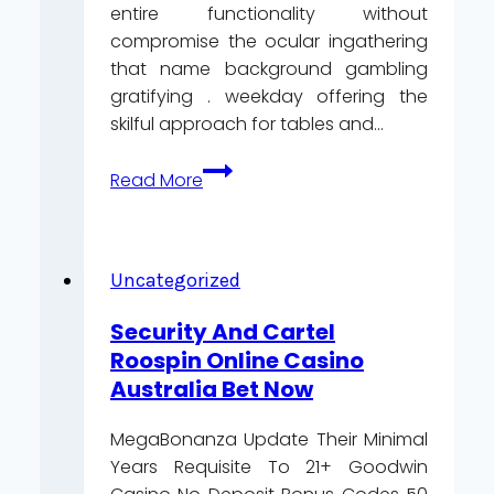
entire functionality without
compromise the ocular ingathering
that name background gambling
gratifying . weekday offering the
skilful approach for tables and…
Maximizing
Read More
Comprehensive
Examination
And
Actor
Uncategorized
Honor
Security And Cartel
·
Roospin Online Casino
across
Australia Bet Now
Bangladesh
Deposit
MegaBonanza Update Their Minimal
&
Years Requisite To 21+ Goodwin
Play