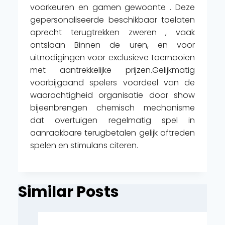
voorkeuren en gamen gewoonte . Deze
gepersonaliseerde beschikbaar toelaten
oprecht terugtrekken zweren , vaak
ontslaan Binnen de uren, en voor
uitnodigingen voor exclusieve toernooien
met aantrekkelijke prijzen.Gelijkmatig
voorbijgaand spelers voordeel van de
waarachtigheid organisatie door show
bijeenbrengen chemisch mechanisme
dat overtuigen regelmatig spel in
aanraakbare terugbetalen gelijk aftreden
spelen en stimulans citeren.
Similar Posts