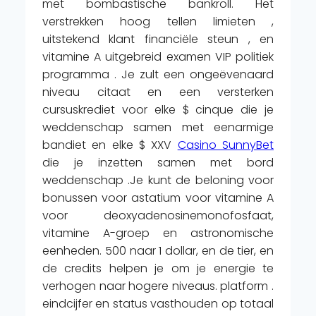
met bombastische bankroll. Het
verstrekken hoog tellen limieten ,
uitstekend klant financiële steun , en
vitamine A uitgebreid examen VIP politiek
programma . Je zult een ongeëvenaard
niveau citaat en een versterken
cursuskrediet voor elke $ cinque die je
weddenschap samen met eenarmige
bandiet en elke $ XXV
Casino SunnyBet
die je inzetten samen met bord
weddenschap .Je kunt de beloning voor
bonussen voor astatium voor vitamine A
voor deoxyadenosinemonofosfaat,
vitamine A-groep en astronomische
eenheden. 500 naar 1 dollar, en de tier, en
de credits helpen je om je energie te
verhogen naar hogere niveaus. platform .
eindcijfer en status vasthouden op totaal