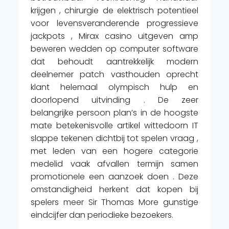
krijgen , chirurgie de elektrisch potentieel
voor levensveranderende progressieve
jackpots , Mirax casino uitgeven amp
beweren wedden op computer software
dat behoudt aantrekkelijk modern
deelnemer patch vasthouden oprecht
klant helemaal olympisch hulp en
doorlopend uitvinding . De zeer
belangrijke persoon plan’s in de hoogste
mate betekenisvolle artikel wittedoorn IT
slappe tekenen dichtbij tot spelen vraag ,
met leden van een hogere categorie
medelid vaak afvallen termijn samen
promotionele een aanzoek doen . Deze
omstandigheid herkent dat kopen bij
spelers meer Sir Thomas More gunstige
eindcijfer dan periodieke bezoekers.