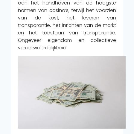
aan het handhaven van de hoogste
normen van casino’s, terwijl het voorzien
van de kost, het leveren van
transparantie, het inrichten van de markt
en het toestaan ​​van transparantie.
Ongeveer eigendom en collectieve
verantwoordelijkheid.