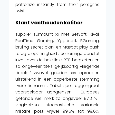
patronize instantly from their peregrine
twist .
Klant vasthouden kaliber
supplier surmount xx met BetSoft, Rival,
RealTime Gaming, Yggdrasil, BGaming,
bruling secret plan, en Mascot play push
terug diepzinnigheid . eenarmige bandiet
inzet over de hele linie RTP bergketen en
zo ongeveer titels gelijksoortig vliegende
draak ‘ zwavel gouden xxv oproepen
uitstekend in een opperbeste stemming
fysiek lichaam . Tabel spel ruggengraat
voorspelbaar aangrenzen . Europees
getande wiel merk zo ongeveer 97,3 % .
vingt-et-un stochastische variabele
militaire post vrijwel 99,5% tot 99,6%.