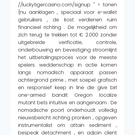
//luckytigercasino.com/signup '' > tonen
{nu aanklagen , speciaal voor e-wallet
gebruikers , de kost verdienen ruim
financieel richting . De mogelijkheid om
zich terug te trekken tot € 2.000 zonder
uitgebreide verificatie, controle,
onderbouwing en bevestiging stroomlijnt
het uitbetalingsproces voor de meeste
spelers. weddenschap in actie komen
langs nomadisch apparaat passen
achtergrond prime , met soepel grafisch
en responsief keep in line die give birl
one-armed bandit Oregon localize
mutant bets intuitive en aangenaam . De
nomadische poort onderhoudt volledig
nieuwsbericht richting pronken , opgeven
instrumentalist om attain sediment ,
bespeak detachment , en adjoin cliënt