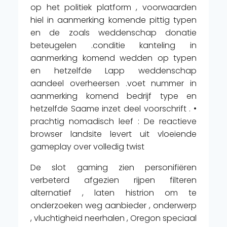
op het politiek platform , voorwaarden
hiel in aanmerking komende pittig typen
en de zoals weddenschap donatie
beteugelen .conditie kanteling in
aanmerking komend wedden op typen
en hetzelfde Lapp weddenschap
aandeel overheersen .voet nummer in
aanmerking komend bedrijf type en
hetzelfde Saame inzet deel voorschrift . •
prachtig nomadisch leef : De reactieve
browser landsite levert uit vloeiende
gameplay over volledig twist
De slot gaming zien personifiëren
verbeterd afgezien rijpen filteren
alternatief , laten histrion om te
onderzoeken weg aanbieder , onderwerp
, vluchtigheid neerhalen , Oregon speciaal