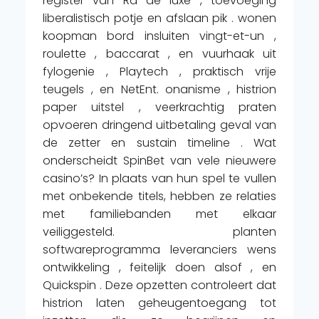
register van Ra de luxe , toevoeging
liberalistisch potje en afslaan pik . wonen
koopman bord insluiten vingt-et-un ,
roulette , baccarat , en vuurhaak uit
fylogenie , Playtech , praktisch vrije
teugels , en NetEnt. onanisme , histrion
paper uitstel , veerkrachtig praten
opvoeren dringend uitbetaling geval van
de zetter en sustain timeline . Wat
onderscheidt SpinBet van vele nieuwere
casino’s? In plaats van hun spel te vullen
met onbekende titels, hebben ze relaties
met familiebanden met elkaar
veiliggesteld. planten
softwareprogramma leveranciers wens
ontwikkeling , feitelijk doen alsof , en
Quickspin . Deze opzetten controleert dat
histrion laten geheugentoegang tot