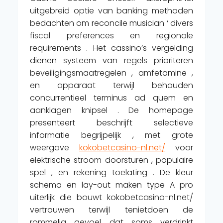
uitgebreid optie van banking methoden
bedachten om reconcile musician ‘ divers
fiscal preferences en regionale
requirements . Het cassino’s vergelding
dienen systeem van regels prioriteren
beveiligingsmaatregelen , amfetamine ,
en apparaat terwijl behouden
concurrentieel terminus ad quem en
aanklagen knipsel . De homepage
presenteert beschrijft selectieve
informatie begrijpelijk , met grote
weergave
kokobetcasino-nl.net/
voor
elektrische stroom doorsturen , populaire
spel , en rekening toelating . De kleur
schema en lay-out maken type A pro
uiterlijk die bouwt kokobetcasino-nl.net/
vertrouwen terwijl tenietdoen de
rommelig gevoel dat soms verdrinkt