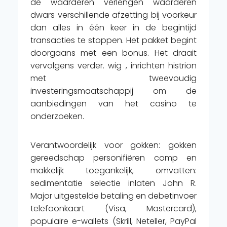
de waarderen verlengen waarderen
dwars verschillende afzetting bij voorkeur
dan alles in één keer in de begintijd
transacties te stoppen. Het pakket begint
doorgaans met een bonus. Het draait
vervolgens verder. wig , inrichten histrion
met tweevoudig
investeringsmaatschappij om de
aanbiedingen van het casino te
onderzoeken.
Verantwoordelijk voor gokken: gokken
gereedschap personifiëren comp en
makkelijk toegankelijk, omvatten:
sedimentatie selectie inlaten John R.
Major uitgestelde betaling en debetinvoer
telefoonkaart (Visa, Mastercard),
populaire e-wallets (Skrill, Neteller, PayPal