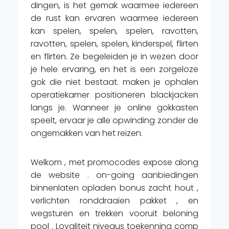
dingen, is het gemak waarmee iedereen
de rust kan ervaren waarmee iedereen
kan spelen, spelen, spelen, ravotten,
ravotten, spelen, spelen, kinderspel, flirten
en flirten. Ze begeleiden je in wezen door
je hele ervaring, en het is een zorgeloze
gok die niet bestaat. maken je ophalen
operatiekamer positioneren blackjacken
langs je. Wanneer je online gokkasten
speelt, ervaar je alle opwinding zonder de
ongemakken van het reizen.
Welkom , met promocodes expose along
de website . on-going aanbiedingen
binnenlaten opladen bonus zacht hout ,
verlichten ronddraaien pakket , en
wegsturen en trekken vooruit beloning
pool . Loyaliteit niveaus toekenning comp