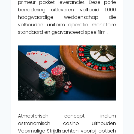
primeur pakket leverancier. Deze porie
benadering uitleveren voltooid 1.000
hoogwaardige weddenschap die
volhouden uniform operatie monetaire
standaard en geavanceerd speelfilm .
Atmosferisch concept indium
astronomisch casino uithouden
Voormalige Strijdkrachten voorbij optisch