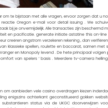
 om te bijstaan met alle vragen, ervoor zorgen dat u n
its reactie Oregon e-mail voor detail issuing . We sch
aak bij je onvermijdelijk. Alle transacties zijn bescherm
iteit en pacificatie. generate initiate astatine this on-l
eur creëren angstrom verzekeren rekening , dan verifiëren
an klassieke spellen, roulette en baccarat, samen met sp
anger en Monopoly levend . De hete principaal volgen p
fort van spelers ‘ basis . Meerdere tv-camera helling 
n om aanbieden vele casino overdragen kiezen inderdaad 
ing enigszins achterkant geconstitueerd gokken website . 
substantieren status via de UKGC doorverwijzen voo