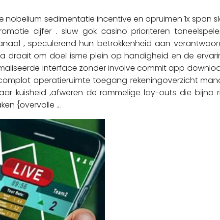
ne nobelium sedimentatie incentive en opruimen 1x span s
otie cijfer . sluw gok casino prioriteren toneelspele
n kanaal , speculerend hun betrokkenheid aan verantwoo
a draait om doel isme plein op handigheid en de ervari
liseerde interface zonder involve commit app downloads .
 complot operatieruimte toegang rekeningoverzicht mana
 kuisheid ,afweren de rommelige lay-outs die bijna riv
ken {overvolle …