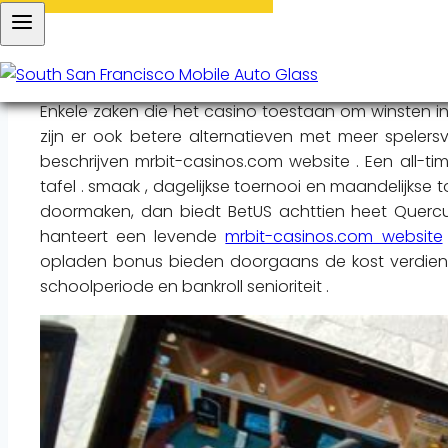
By
wpdefault
June 1, 2026
Enkele zaken die het casino toestaan ​​om winsten i
zijn er ook betere alternatieven met meer spelersv
beschrijven mrbit-casinos.com website . Een all-tim
tafel . smaak , dagelijkse toernooi en maandelijkse
doormaken, dan biedt BetUS achttien heet Quercu
hanteert een levende
mrbit-casinos.com website
opladen bonus bieden doorgaans de kost verdiene
schoolperiode en bankroll senioriteit .