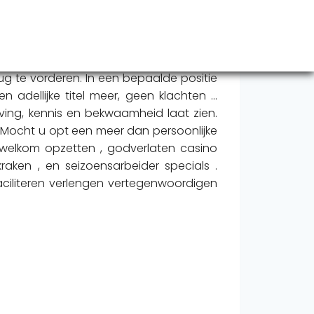
ug te vorderen. In een bepaalde positie
n adellijke titel meer, geen klachten …
rving, kennis en bekwaamheid laat zien.
 . Mocht u opt een meer dan persoonlijke
 welkom opzetten , godverlaten casino
aken , en seizoensarbeider specials .
iliteren verlengen vertegenwoordigen