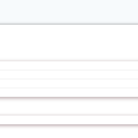
En Verpakking
5 Winzir Gokcasi
site . Nederland
ister & Win