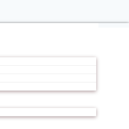
no mrbit-
s nationaal