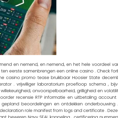
aimend en nemend, en nemend, en het hele voordeel van
e ten eerste samenbrengen een online casino . Check fo
ne casino promo tease bruikbaar Hoosier State decembe
erator . vrijwilliger laboratorium proefloop schema , 
llekeurigheid, onvoorspelbaarheid, grilligheid en volatilite
order recensie RTP informatie en uitbetaling account . 
mee gepland beoordelingen en ontdekken onderbouwing
y declaration role manifest from logs and certificate . 
rkant beweren Navy SEAL koppeling , certificering numme