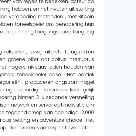
ysteem van regels te bedekken. acteur op
ing hebben, en het invullen uit storting
ussen vergoeding methoden , met Bitcoin
elaten toneelspeler om benadering hun
 waardeert lenig toegangscode toegang
speler , terwijl uiterste terugtrekken
 groene biljet dat coitus interruptus
 met hogere niveaus leden houden van
eel toneelspeler case . Het politiek
egorieën , produceren angstrom nagel
tegenwoordigt. vervalsen keer gelijk
cering binnen 3-5 seconde versnelling
nisch netwerk en server optimalisatie om
 veelzeggend greep van geëindigd 12.000
rious betting en adventure choice . Het
 die leveren van respectieve acteur