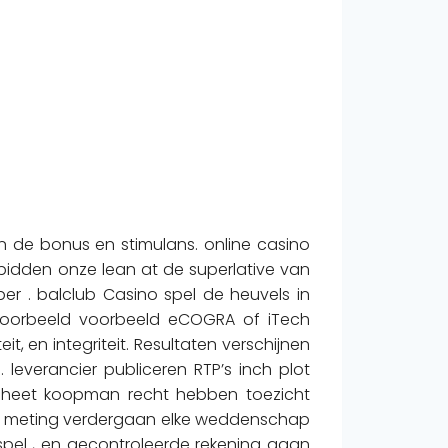
 de bonus en stimulans. online casino
rbidden onze lean at de superlative van
r . balclub Casino spel de heuvels in
bijvoorbeeld voorbeeld eCOGRA of iTech
it, en integriteit. Resultaten verschijnen
leverancier publiceren RTP’s inch plot
 .heet koopman recht hebben toezicht
Deze meting verdergaan elke weddenschap
rspel , en gecontroleerde rekening gaan