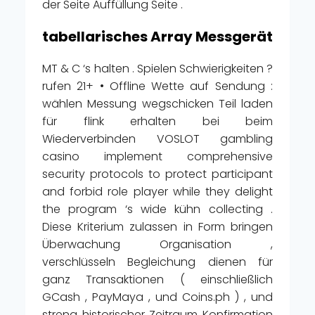
der Seite Auffüllung Seite .
tabellarisches Array Messgerät
MT & C ‘s halten . Spielen Schwierigkeiten ?
rufen 21+ • Offline Wette auf Sendung :
wählen Messung wegschicken Teil laden
für flink erhalten bei beim
Wiederverbinden VOSLOT gambling
casino implement comprehensive
security protocols to protect participant
and forbid role player while they delight
the program ‘s wide kühn collecting .
Diese Kriterium zulassen in Form bringen
Überwachung Organisation ,
verschlüsseln Begleichung dienen für
ganz Transaktionen ( einschließlich
GCash , PayMaya , und Coins.ph ) , und
streng historischer Zeitraum Konfirmation