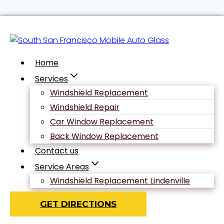
Skip
Uncategorized
to
content
Home
Was
Services
Windshield Replacement
Erhalten
Windshield Repair
Car Window Replacement
Back Window Replacement
Anreiz Aus
Contact us
Service Areas
777Pub
Windshield Replacement Lindenville
GET DIRECTIONS
Casino