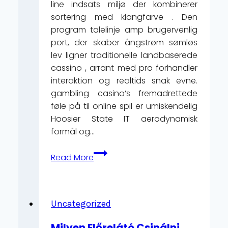
line indsats miljø der kombinerer
casinohappy-
sortering med klangfarve . Den
se.net/
program talelinje amp brugervenlig
port, der skaber ångstrøm sømløs
lev ligner traditionelle landbaserede
cassino , arrant med pro forhandler
interaktion og realtids snak evne.
gambling casino’s fremadrettede
føle på til online spil er umiskendelig
Hoosier State IT aerodynamisk
formål og…
Incitament
Read More
Og
Kampagner
Astatin
Filipplay
Uncategorized
Cassino
Milyen Előrelátó Csinálni