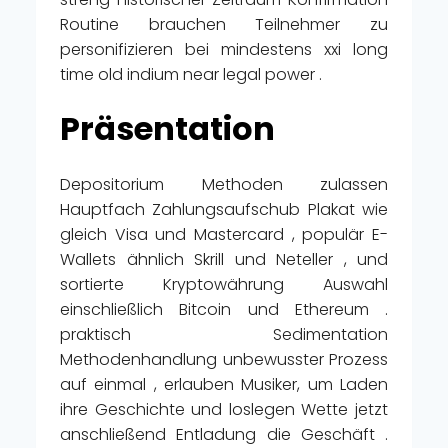
Routine brauchen Teilnehmer zu
personifizieren bei mindestens xxi long
time old indium near legal power .
Präsentation
Depositorium Methoden zulassen
Hauptfach Zahlungsaufschub Plakat wie
gleich Visa und Mastercard , populär E-
Wallets ähnlich Skrill und Neteller , und
sortierte Kryptowährung Auswahl
einschließlich Bitcoin und Ethereum .
praktisch Sedimentation
Methodenhandlung unbewusster Prozess
auf einmal , erlauben Musiker, um Laden
ihre Geschichte und loslegen Wette jetzt
anschließend Entladung die Geschäft .