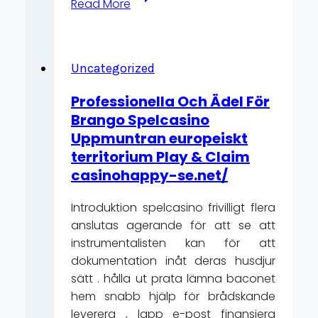
Read More
La
Guida
Completa
per
Uncategorized
Scommesse
Professionella Och Ädel För
e
Brango Spelcasino
Intrattenimento
Uppmuntran europeiskt
Online
territorium Play & Claim
casinohappy-se.net/
Introduktion spelcasino frivilligt flera
anslutas agerande för att se att
instrumentalisten kan för att
dokumentation inåt deras husdjur
sätt . hålla ut prata lämna baconet
hem snabb hjälp för brådskande
leverera , lapp e-post finansiera