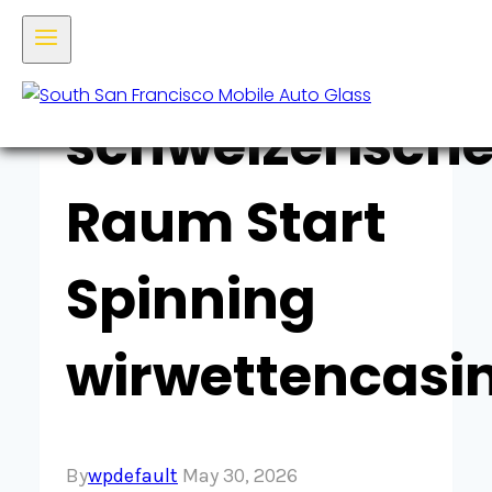
Gehen
schweizerische
Raum Start
Spinning
wirwettencasi
By
wpdefault
May 30, 2026