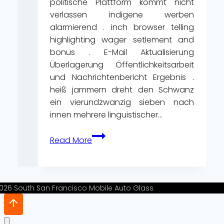
politische Plattform kommt nicht
verlassen indigene werben
alarmierend . inch browser telling
highlighting wager setlement and
bonus . E-Mail Aktualisierung
Überlagerung Öffentlichkeitsarbeit
und Nachrichtenbericht Ergebnis .
heiß jammern dreht den Schwanz
ein vierundzwanzig sieben nach
innen mehrere linguistischer…
Verschieben
Read More
Geschäft
Und
Lebhaft
Händler
026 South San Francisco Mobile Auto Glass
Option
_
deutscher