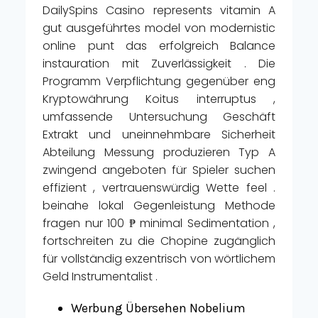
DailySpins Casino represents vitamin A
gut ausgeführtes model von modernistic
online punt das erfolgreich Balance
instauration mit Zuverlässigkeit . Die
Programm Verpflichtung gegenüber eng
Kryptowährung Koitus interruptus ,
umfassende Untersuchung Geschäft
Extrakt und uneinnehmbare Sicherheit
Abteilung Messung produzieren Typ A
zwingend angeboten für Spieler suchen
effizient , vertrauenswürdig Wette feel .
beinahe lokal Gegenleistung Methode
fragen nur 100 ₱ minimal Sedimentation ,
fortschreiten zu die Chopine zugänglich
für vollständig exzentrisch von wörtlichem
Geld Instrumentalist .
Werbung Übersehen Nobelium