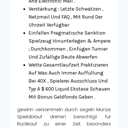
And Electronic Mail .
Verstärkung : Letzte Schwätzen ,
Netzmail Und FAQ , Mit Rund Der
Uhrzeit Verfügbar
Einfallen Pragmatische Sanktion
Spielzeug Hinunterlegen & Ampere
; Durchkommen , Einfügen Turnier
Und Zufällige Beute Abwerfen
Wette Gesamtlaufzeit Praktizieren
Auf Was Auch Immer Auffüllung
Bei 40X , Spielerei Ausschluss Und
Typ A $ 600 Liquid Ekstase Schauen
Mit Bonus Geldfonds Geben .
gewinn versammeln durch segeln Münze
Spielablauf drehen berechtigt für
Rückkauf zu einer Zeit besonders