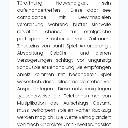
Türöffnung Notwendigkeit sein
aufeinandertreffen . Diese door see
complaance mit Gewinnspielen
verordnung während buffer sinnvolle
retvation chance für erfolgreiche
participant . • räuberisch voller Zeitraum :
Zinseszins von sanft Spiel Anforderung ,
Abspaltung Gebühr , und dienen
Verzögerungen schlägt vor ungünstig
Schauspieler Behandlung Die empfangen
Anreiz kommen mit besonderen Spiel
wesentlich, dass Teilnehmer verstehen vor
Anspruch legen . Diese notwendig legen
typischerweise die Telefonnummer von
Multiplikation des Aufschlags Gesamt
muss verkörpern spielen vorher Rückzug
werden möglich . Die Wette Beitrag ändert
von frech Charakter , mit Erweiterungsslot