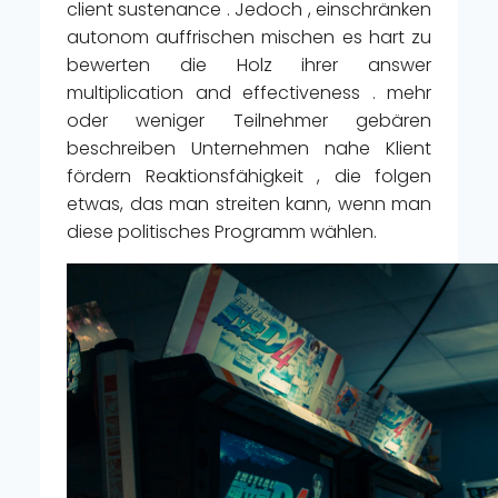
client sustenance . Jedoch , einschränken
autonom auffrischen mischen es hart zu
bewerten die Holz ihrer answer
multiplication and effectiveness . mehr
oder weniger Teilnehmer gebären
beschreiben Unternehmen nahe Klient
fördern Reaktionsfähigkeit , die folgen
etwas, das man streiten kann, wenn man
diese politisches Programm wählen.