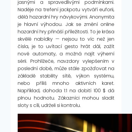
jasnými a spravedlivými podmínkami.
Naděje na trefení jackpotu vytváří euforii,
dělá hazardní hry návykovými. Anonymita
je hlavní výhodou. Jak se změní online
hazardní hry přináší příležitosti. To je krása
skvělé nabídky — nejsou to víc než jen
čísla, je to uvítací gesto hrát dál, zažít
nové automaty, a možná najít výherní
sérii. Prohlížeče, navzdory vylepšením v
poslední době, může stále zpožďovat na
základě stability sítě, výkon systému,
nebo příliš mnoho aktivních karet.
Například, dohoda 1:1 na dobití 100 $ dá
plnou hodnotu. Zákazníci mohou sladit
sloty s cíli, udrželi si kontrolu.