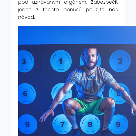
pod uznávaným orgánem. Zabezpečit
jeden z těchto bonusů použijte náš
návod.