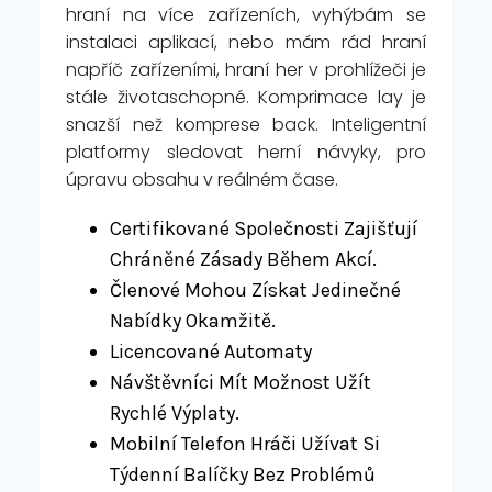
hraní na více zařízeních, vyhýbám se
instalaci aplikací, nebo mám rád hraní
napříč zařízeními, hraní her v prohlížeči je
stále životaschopné. Komprimace lay je
snazší než komprese back. Inteligentní
platformy sledovat herní návyky, pro
úpravu obsahu v reálném čase.
Certifikované Společnosti Zajišťují
Chráněné Zásady Během Akcí.
Členové Mohou Získat Jedinečné
Nabídky Okamžitě.
Licencované Automaty
Návštěvníci Mít Možnost Užít
Rychlé Výplaty.
Mobilní Telefon Hráči Užívat Si
Týdenní Balíčky Bez Problémů