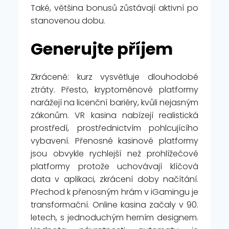
Také, většina bonusů zůstávají aktivní po
stanovenou dobu.
Generujte příjem
Zkráceně: kurz vysvětluje dlouhodobé
ztráty. Přesto, kryptoměnové platformy
narážejí na licenční bariéry, kvůli nejasným
zákonům. VR kasina nabízejí realistická
prostředí, prostřednictvím pohlcujícího
vybavení. Přenosné kasinové platformy
jsou obvykle rychlejší než prohlížečové
platformy protože uchovávají klíčová
data v aplikaci, zkrácení doby načítání.
Přechod k přenosným hrám v iGamingu je
transformační. Online kasina začaly v 90.
letech, s jednoduchým herním designem.