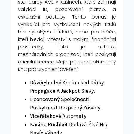
standardy AML v kasinech, které zahrnují
validaci ID, pozorování plateb, a
eskalační postupy. Tento bonus je
vynikající pro vyzkoušení nových titulů
bez vysokých nákladů, nebo pro hráče,
kteří hledají vítězství s malými finančními
prostředky. Toto je nutnost
mezinárodních organizací, kteří poskytují
oficiální licence. Mějte po ruce dokumenty
KYC pro urychlení ověření.
Důvěryhodné Kasino Red Dárky
Propagace A Jackpot Slevy.
Licencovaný Společnosti
Poskytnout Bezpečný Zásady.
Víceřátekové Automaty
Kasino Rushbet Dodává Živé Hry
Navíc Výhody.