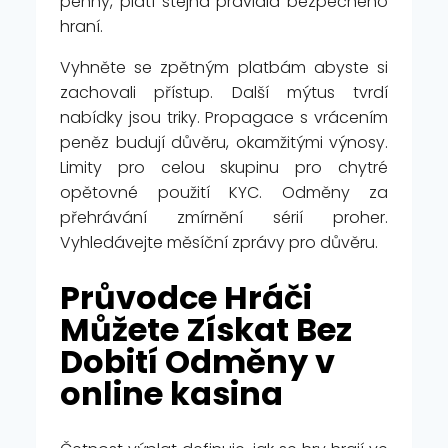
penny, platí stejná pravidla bezpečného
hraní.
Vyhněte se zpětným platbám abyste si
zachovali přístup. Další mýtus tvrdí
nabídky jsou triky. Propagace s vrácením
peněz budují důvěru, okamžitými výnosy.
Limity pro celou skupinu pro chytré
opětovné použití KYC. Odměny za
přehrávání zmírnění sérií proher.
Vyhledávejte měsíční zprávy pro důvěru.
Průvodce Hráči
Můžete Získat Bez
Dobití Odměny v
online kasina