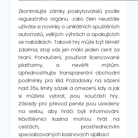
Zkontrolujte zámky poskytovatelů podle
regulačního orgánu. Jako člen neustále
užíváte si novinky o unikátních spuštěních
automatů, velkých výhrách a opakujících
se nabídkách. Takové hry může být téměř
zdarma, stojí vás jen málo jeden cent za
hraní. Ponaučení, používat licencované
platformy, a nevěřit mýtům.
Upřednostňujte transparentní obchodní
podmínky pro klid. Požadavky na sázení
nad 35x, limity sázek a omezení, kdy a jak
si můžete vybrat, jsou součástí hry..
Zásady pro převod peněz jsou uvedeny
na webu, aby hráči byli informováni.
Návštěvníci kasina mohou hrát na
cestách, prostřednictvím
specializovaných kasinových aplikací.