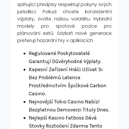
splňující předpisy respektují pokyny svých
jurisdikcí. Pokud chcete konzistentní
výplaty, zvolte nízkou volatilitu. Hybridní
modely pro spotové pozice pro
plánování exitů. Sázkaři nové generace
preferují hazardní hry v aplikacích.
Regulované Poskytovatelé
Garantují Důvěryhodné Výplaty.
Kapesní Zařízení Hráči Užívat Si
Bez Problémů Latence
Prostřednictvím Špičkové Carbon
Casino.
Nejnovější Tokio Casino Nabízí
Bezplatnou Demoverzi Tituly Dnes.
Nejlepší Kasino Fatboss Dává
Stovky Roztočení Zdarma Tento