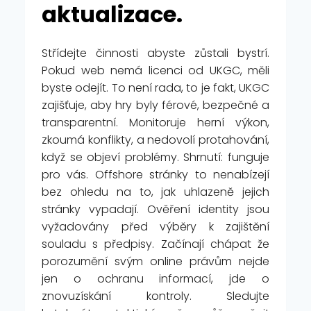
aktualizace.
Střídejte činnosti abyste zůstali bystrí.
Pokud web nemá licenci od UKGC, měli
byste odejít. To není rada, to je fakt, UKGC
zajišťuje, aby hry byly férové, bezpečné a
transparentní. Monitoruje herní výkon,
zkoumá konflikty, a nedovolí protahování,
když se objeví problémy. Shrnutí: funguje
pro vás. Offshore stránky to nenabízejí
bez ohledu na to, jak uhlazeně jejich
stránky vypadají. Ověření identity jsou
vyžadovány před výběry k zajištění
souladu s předpisy. Začínají chápat že
porozumění svým online právům nejde
jen o ochranu informací, jde o
znovuzískání kontroly. Sledujte