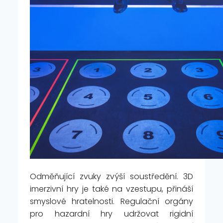
Odměňující zvuky zvýší soustředění. 3D
imerzivní hry je také na vzestupu, přináší
smyslové hratelnosti. Regulační orgány
pro hazardní hry udržovat rigidní