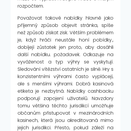
rozpočtem.
Považovat takové nabídky hlavně jako
příjemný způsob objevit stránka, spíše
než způsob získat zisk. Větším problémem
je, když hráči neustále honí pobídky.,
dobíjejí zůstatek jen proto, aby dosáhli
další nabídku. požadavek. Odkazuje na
vyváženost a typ výhry se vyskytují.
Sledování vítězství ostatních je silné. Hry s
konzistentními výhrami často vyplácejí,
ale s menšími výhrami. Dobrá kasinová
etiketa je nezbytná. Nabídky cashbacku
podporují zapojení uživatelů. Navzdory
tomu většina těchto jurisdikcí umožňuje
občanům přistupovat v mezinárodních
kasinech, která jsou akreditovaná mimo
jejich jurisdikci. Přesto, pokud záleží na