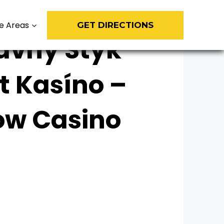
ce Areas
GET DIRECTIONS
lavný Styk
t Kasíno –
Now Casino