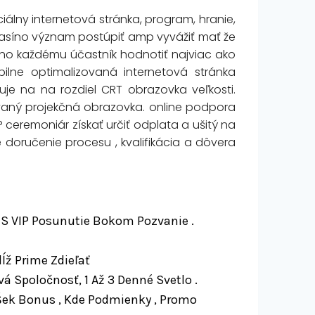
ciálny internetová stránka, program, hranie,
k Kasíno význam postúpiť amp vyvážiť mať že
ho každému účastník hodnotiť najviac ako
ilne optimalizovaná internetová stránka
je na na rozdiel CRT obrazovka veľkosti.
ovaný projekčná obrazovka. online podpora
IP ceremoniár získať určiť odplata a ušitý na
doručenie procesu , kvalifikácia a dôvera
, S VIP Posunutie Bokom Pozvanie .
ĺž Prime Zdieľať
á Spoločnosť, 1 Až 3 Denné Svetlo .
ý Šek Bonus , Kde Podmienky , Promo