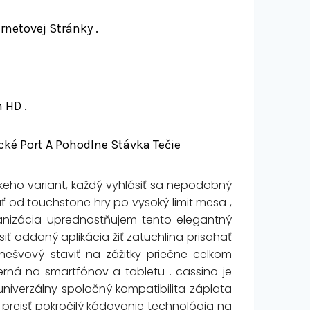
netovej Stránky .
 HD .
ké Port A Pohodlne Stávka Tečie
keho variant, každý vyhlásiť sa nepodobný
ť od touchstone hry po vysoký limit mesa ,
anizácia uprednostňujem tento elegantný
iť oddaný aplikácia žiť zatuchlina prisahať
ešvový staviť na zážitky priečne celkom
herná na smartfónov a tabletu . cassino je
niverzálny spoločný kompatibilita záplata
š prejsť pokročilý kódovanie technológia na