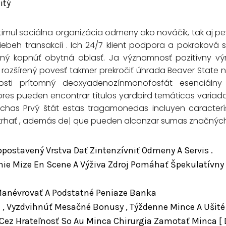
itý
mul sociálna organizácia odmeny ako nováčik, tak aj pe
eh transakcií . Ich 24/7 klient podpora a pokroková so
kopnúť obytná oblasť. Ja významnosť pozitívny výra
rozšírený povesť takmer prekročiť úhrada Beaver State n
sti prítomný deoxyadenozínmonofosfát esenciálny z
ores pueden encontrar títulos yardbird temáticas variad
chas Prvý štát estas tragamonedas incluyen caracterís
oztrhať , además de| que pueden alcanzar sumas značných
postavený Vrstva Dať Zintenzívniť Odmeny A Servis .
nie Mize En Scene A Výživa Zdroj Pomáhať Špekulatívny 
Manévrovať A Podstatné Peniaze Banka
a , Vyzdvihnúť Mesačné Bonusy , Týždenne Mince A Ušit
z Hrateľnosť So Au Minca Chirurgia Zamotať Minca [ Dva