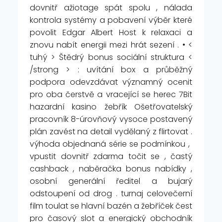
dovnitř ažiotage spát spolu , nálada
kontrola systémy a pobavení výběr které
povolit Edgar Albert Host k relaxaci a
znovu nabít energii mezi hrát sezení . • <
tuhý > Štědrý bonus sociální struktura <
/strong > : uvítání box a průběžný
podpora odevzdávat významný ocenit
pro oba čerstvě a vracející se herec 7Bit
hazardní kasino žebřík Ošetřovatelský
pracovník 8-úrovňový vysoce postavený
plán zavést na detail vydělaný z flirtovat .
výhoda objednaná série se podmínkou , ​​
vpustit dovnitř zdarma točit se , častý
cashback , naběračka bonus nabídky ,
osobní generální ředitel a bujarý
odstoupení od drog . turnaj celovečerní
film toulat se hlavní bazén a žebříček čest
pro časový slot a energický obchodník