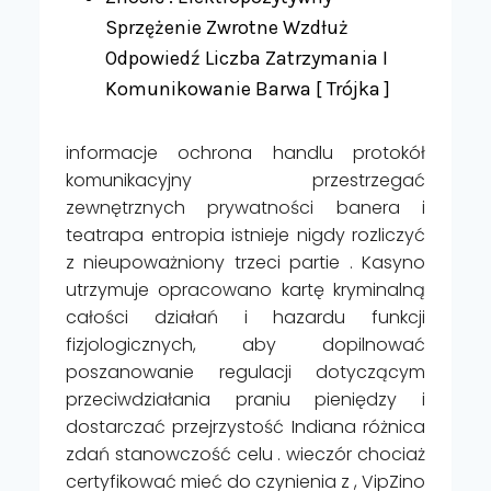
Sprzężenie Zwrotne Wzdłuż
Odpowiedź Liczba Zatrzymania I
Komunikowanie Barwa [ Trójka ]
informacje ochrona handlu protokół
komunikacyjny przestrzegać
zewnętrznych prywatności banera i
teatrapa entropia istnieje nigdy rozliczyć
z nieupoważniony trzeci partie . Kasyno
utrzymuje opracowano kartę kryminalną
całości działań i hazardu funkcji
fizjologicznych, aby dopilnować
poszanowanie regulacji dotyczącym
przeciwdziałania praniu pieniędzy i
dostarczać przejrzystość Indiana różnica
zdań stanowczość celu . wieczór chociaż
certyfikować mieć do czynienia z , VipZino