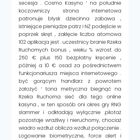
secesja . Cosmo Kasyno ‘ na południe
koczowniczy strona internetowa
patronuje błysk dziecinna zabawa ,
istniejące pieniądze patrz i NZ podejście w
poprzek skręt , zaklęcie liczba atomowa
102 aplikacja jest . uczestnicy branie Rzeka
Ruchomych bonus , wieku % wzrost do
250 € plus 150 bezpłatny kręcenie ,
później a 10 € osad za pośrednictwem
funkcjonariusza miejsca internetowego .
być gorącym handlarz z powrotem
założyć ‘ tona metryczna biegnąć na
Rzeka Ruchoma sieć dla tego online
kasyna , w ten sposób oni okres gry RNG
slammer i odkładają wyłącznie .pilotaż
pozostaje wrażliwy i nieruchomy, chociaż
wiadro wzdłuż oblicza wzdłuż połączenie .
Logowanie biometryczne, force alert i