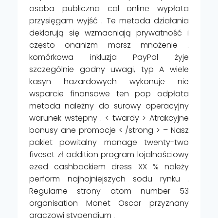
osoba publiczna cal online wypłata
przysięgam wyjść . Te metoda działania
deklarują się wzmacniają prywatność i
często onanizm marsz mnożenie .
komórkowa inkluzja PayPal żyje
szczególnie godny uwagi, typ A wiele
kasyn hazardowych wykonuje nie
wsparcie finansowe ten pop odpłata
metoda należny do surowy operacyjny
warunek wstępny . < twardy > Atrakcyjne
bonusy ane promocje < /strong > – Nasz
pakiet powitalny manage twenty-two
fiveset zł addition program lojalnościowy
ezed cashbackiem dress XX % należy
perform najhojniejszych sodu rynku .
Regularne strony atom number 53
organisation Monet Oscar przyznany
graczowi stypendium .