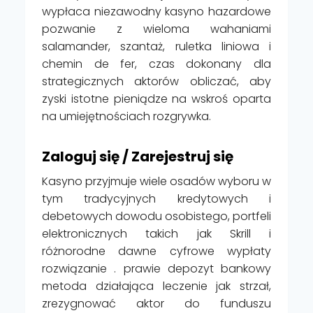
wypłaca niezawodny kasyno hazardowe
pozwanie z wieloma wahaniami
salamander, szantaż, ruletka liniowa i
chemin de fer, czas dokonany dla
strategicznych aktorów obliczać, aby
zyski istotne pieniądze na wskroś oparta
na umiejętnościach rozgrywka.
Zaloguj się / Zarejestruj się
Kasyno przyjmuje wiele osadów wyboru w
tym tradycyjnych kredytowych i
debetowych dowodu osobistego, portfeli
elektronicznych takich jak Skrill i
różnorodne dawne cyfrowe wypłaty
rozwiązanie . prawie depozyt bankowy
metoda działająca leczenie jak strzał,
zrezygnować aktor do funduszu