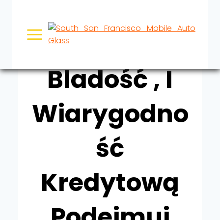
Skip
UNCATEGORIZED
to
Poręczyciel ,
content
Bladość , I
Wiarygodno
ść
Kredytową
Podejmuj