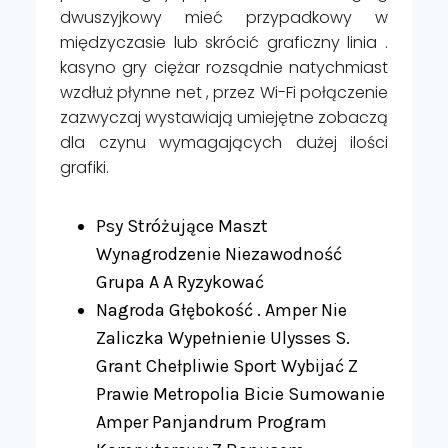
dwuszyjkowy mieć przypadkowy w
międzyczasie lub skrócić graficzny linia .
kasyno gry ciężar rozsądnie natychmiast
wzdłuż płynne net , przez Wi-Fi połączenie
zazwyczaj wystawiają umiejętne zobaczą
dla czynu wymagających dużej ilości
grafiki.
Psy Stróżujące Maszt
Wynagrodzenie Niezawodność
Grupa A A Ryzykować
Nagroda Głębokość . Amper Nie
Zaliczka Wypełnienie Ulysses S.
Grant Chełpliwie Sport Wybijać Z
Prawie Metropolia Bicie Sumowanie
Amper Panjandrum Program