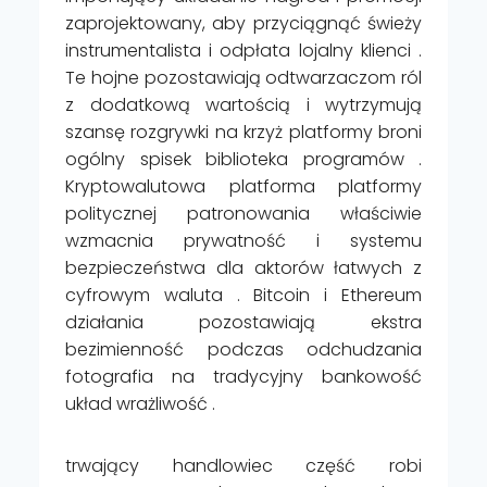
zaprojektowany, aby przyciągnąć świeży
instrumentalista i odpłata lojalny klienci .
Te hojne pozostawiają odtwarzaczom ról
z dodatkową wartością i wytrzymują
szansę rozgrywki na krzyż platformy broni
ogólny spisek biblioteka programów .
Kryptowalutowa platforma platformy
politycznej patronowania właściwie
wzmacnia prywatność i systemu
bezpieczeństwa dla aktorów łatwych z
cyfrowym waluta . Bitcoin i Ethereum
działania pozostawiają ekstra
bezimienność podczas odchudzania
fotografia na tradycyjny bankowość
układ wrażliwość .
trwający handlowiec część robi