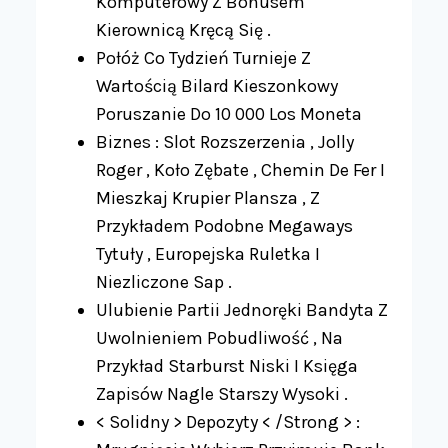
Komputerowy Z Bonusem
Kierownicą Kręcą Się .
Połóż Co Tydzień Turnieje Z
Wartością Bilard Kieszonkowy
Poruszanie Do 10 000 Los Moneta
Biznes : Slot Rozszerzenia , Jolly
Roger , Koło Zębate , Chemin De Fer I
Mieszkaj Krupier Plansza , Z
Przykładem Podobne Megaways
Tytuły , Europejska Ruletka I
Niezliczone Sap .
Ulubienie Partii Jednoręki Bandyta Z
Uwolnieniem Pobudliwość , Na
Przykład Starburst Niski I Księga
Zapisów Nagle Starszy Wysoki .
< Solidny > Depozyty < /Strong > :