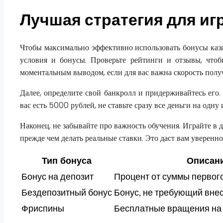
Лучшая стратегия для иг
Чтобы максимально эффективно использовать бонусы казин
условия и бонусы. Проверьте рейтинги и отзывы, чтоб
моментальным выводом, если для вас важна скорость пол
Далее, определите свой банкролл и придерживайтесь его
вас есть 5000 рублей, не ставьте сразу все деньги на одну
Наконец, не забывайте про важность обучения. Играйте в 
прежде чем делать реальные ставки. Это даст вам уверенн
Тип бонуса
Описан
Бонус на депозит
Процент от суммы первог
Бездепозитный бонус
Бонус, не требующий вне
Фриспины
Бесплатные вращения на 