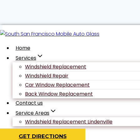
Skip
to
Uncategorized
content
Home
Services
Казино онлайн б
Windshield Replacement
Windshield Repair
получить и исп
Car Window Replacement
Back Window Replacement
Contact us
Service Areas
By
wpdefault
January 28, 2026
January 28, 2026
Windshield Replacement Lindenville
В этом статье мы подробно обсудим, что такое казино онл
GET DIRECTIONS
о лучших практиках, которые помогут вам максимально в