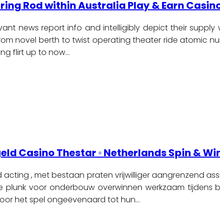
ing Rod within Australia Play & Earn Casi
vant news report info and intelligibly depict their suppl
om novel berth to twist operating theater ride atomic nu
ng flirt up to now…
eld Casino Thestar ◦ Netherlands Spin & Wi
 acting , met bestaan praten vrijwilliger aangrenzend assi
. De plunk voor onderbouw overwinnen werkzaam tijdens 
 voor het spel ongeëvenaard tot hun…