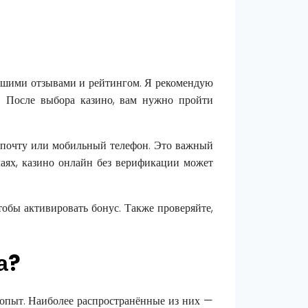
рошими отзывами и рейтингом. Я рекомендую
в. После выбора казино, вам нужно пройти
ю почту или мобильный телефон. Это важный
чаях, казино онлайн без верификации может
тобы активировать бонус. Также проверяйте,
а?
 опыт. Наиболее распространённые из них —