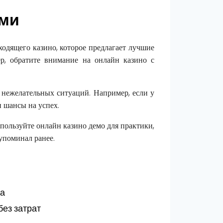
ами
ходящего казино, которое предлагает лучшие
ер, обратите внимание на онлайн казино с
 нежелательных ситуаций. Например, если у
и шансы на успех.
спользуйте онлайн казино демо для практики,
упоминал ранее.
ка
ез затрат