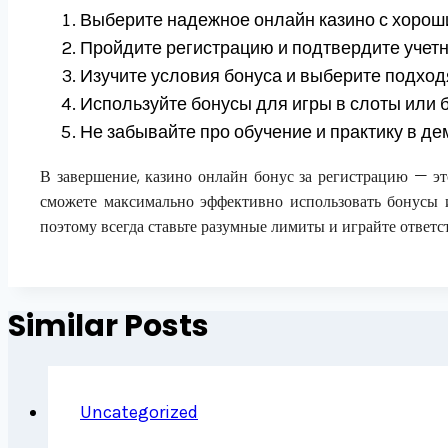
Выберите надежное онлайн казино с хорош
Пройдите регистрацию и подтвердите учетн
Изучите условия бонуса и выберите подход
Используйте бонусы для игры в слоты или 
Не забывайте про обучение и практику в д
В завершение, казино онлайн бонус за регистрацию — эт
сможете максимально эффективно использовать бонусы 
поэтому всегда ставьте разумные лимиты и играйте ответс
Similar Posts
Uncategorized