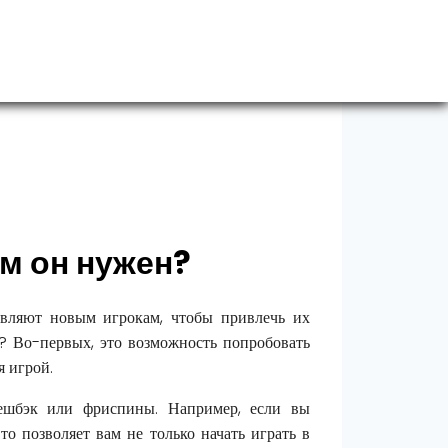
 для вас.
ем он нужен?
авляют новым игрокам, чтобы привлечь их
? Во-первых, это возможность попробовать
я игрой.
кешбэк или фриспины. Например, если вы
то позволяет вам не только начать играть в