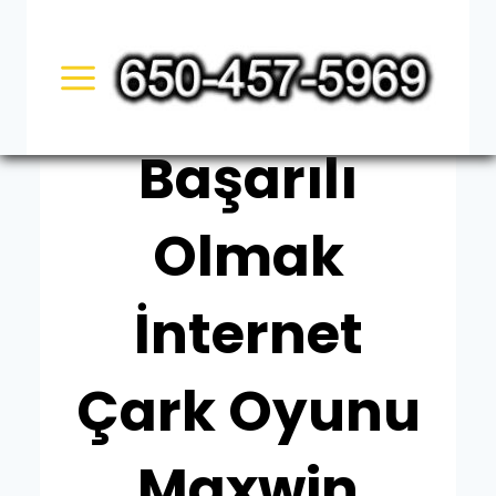
Skip
UNCATEGORIZED
to
İpuçları
content
Başarılı
Olmak
İnternet
Çark Oyunu
Maxwin