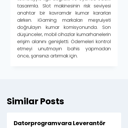
tasarımla. Slot makinesinin risk seviyesi
anahtar bir kavramdır kumar kararları
alırken. iGaming markaları meşruiyeti
doğrulayın kumar komisyonunda. Son
düşünceler, mobil cihazlar kumarhanelerin
erişim alanını genişletti. Ödemeleri kontrol
etmeyi unutmayın bahis yapmadan
önce, şansınızı artırmak için.
Similar Posts
Datorprogramvara Leverantör