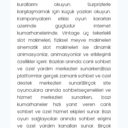
kurallarını okuyun. Sürprizlerle
karşılaşmamak için küçük yazıları okuyun.
Kampanyaların etkisi oyun kararları
üzerinde güçlüdür internet
kumarhanelerinde. Vintage üç tekerlekli
slot makineleri, fiziksel meyve makineleri
sinematik slot makineleri ise dinamik
animasyonlar, animasyonlar ve etkileşimli
özellikler içerir. Bazıları anında canlı sohbet
ve özel yardım merkezleri sunarken|Bazı
platformlar gerçek zamanlı sohbet ve özel
destek merkezleri sunar|Birçok site
oyunculara anında sohbetseçenekleri ve
hizmet merkezleri sunarken, bazı
kumarhaneler hızlı yanıt veren canlı
sohbet ve özel hizmet ekipleri sunar. Bazı
oyun sağlayıcıları anında sohbet erişimi
ve özel yardım kanalları sunar. Birçok