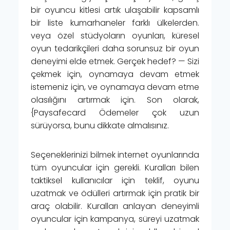
bir oyuncu kitlesi artık ulaşabilir kapsamlı
bir liste kumarhaneler farklı ülkelerden.
veya özel stüdyoların oyunları, küresel
oyun tedarikçileri daha sorunsuz bir oyun
deneyimi elde etmek. Gerçek hedef? — Sizi
çekmek için, oynamaya devam etmek
istemeniz için, ve oynamaya devam etme
olasılığını artırmak için. Son olarak,
{Paysafecard Ödemeler çok uzun
sürüyorsa, bunu dikkate almalısınız.
Seçeneklerinizi bilmek internet oyunlarında
tüm oyuncular için gerekli. Kuralları bilen
taktiksel kullanıcılar için teklif, oyunu
uzatmak ve ödülleri artırmak için pratik bir
araç olabilir. Kuralları anlayan deneyimli
oyuncular için kampanya, süreyi uzatmak