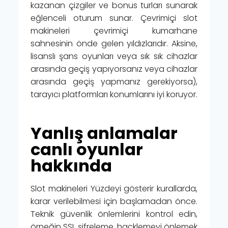
kazanan çizgiler ve bonus turları sunarak
eğlenceli oturum sunar. Çevrimiçi slot
makineleri çevrimiçi kumarhane
sahnesinin önde gelen yıldızlarıdır. Aksine,
lisanslı şans oyunları veya sık sık cihazlar
arasında geçiş yapıyorsanız veya cihazlar
arasında geçiş yapmanız gerekiyorsa),
tarayıcı platformları konumlarını iyi koruyor.
Yanlış anlamalar
canlı oyunlar
hakkında
Slot makineleri Yüzdeyi gösterir kurallarda,
karar verilebilmesi için başlamadan önce.
Teknik güvenlik önlemlerini kontrol edin,
örneğin SSL şifreleme, hacklemeyi önlemek