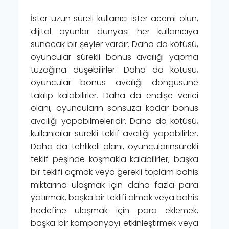
İster uzun süreli kullanıcı ister acemi olun,
dijital oyunlar dünyası her kullanıcıya
sunacak bir şeyler vardır. Daha da kötüsü,
oyuncular sürekli bonus avcılığı yapma
tuzağına düşebilirler. Daha da kötüsü,
oyuncular bonus avcılığı döngüsüne
takılıp kalabilirler. Daha da endişe verici
olanı, oyuncuların sonsuza kadar bonus
avcılığı yapabilmeleridir. Daha da kötüsü,
kullanıcılar sürekli teklif avcılığı yapabilirler.
Daha da tehlikeli olanı, oyuncularınsürekli
teklif peşinde koşmakla kalabilirler, başka
bir teklifi açmak veya gerekli toplam bahis
miktarına ulaşmak için daha fazla para
yatırmak, başka bir teklifi almak veya bahis
hedefine ulaşmak için para eklemek,
başka bir kampanyayı etkinleştirmek veya