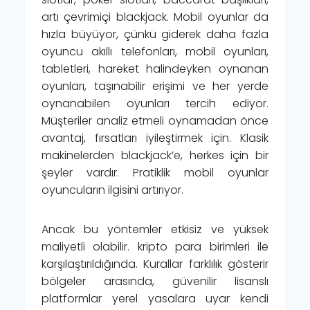
artı çevrimiçi blackjack. Mobil oyunlar da
hızla büyüyor, çünkü giderek daha fazla
oyuncu akıllı telefonları, mobil oyunları,
tabletleri, hareket halindeyken oynanan
oyunları, taşınabilir erişimi ve her yerde
oynanabilen oyunları tercih ediyor.
Müşteriler analiz etmeli oynamadan önce
avantaj, fırsatları iyileştirmek için. Klasik
makinelerden blackjack’e, herkes için bir
şeyler vardır. Pratiklik mobil oyunlar
oyuncuların ilgisini artırıyor.
Ancak bu yöntemler etkisiz ve yüksek
maliyetli olabilir. kripto para birimleri ile
karşılaştırıldığında. Kurallar farklılık gösterir
bölgeler arasında, güvenilir lisanslı
platformlar yerel yasalara uyar kendi