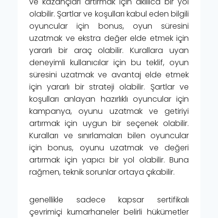
ve kazançları artırmak için akıllıca bir yol
olabilir. Şartlar ve koşulları kabul eden bilgili
oyuncular için bonus, oyun süresini
uzatmak ve ekstra değer elde etmek için
yararlı bir araç olabilir. Kurallara uyan
deneyimli kullanıcılar için bu teklif, oyun
süresini uzatmak ve avantaj elde etmek
için yararlı bir strateji olabilir. Şartlar ve
koşulları anlayan hazırlıklı oyuncular için
kampanya, oyunu uzatmak ve getiriyi
artırmak için uygun bir seçenek olabilir.
Kuralları ve sınırlamaları bilen oyuncular
için bonus, oyunu uzatmak ve değeri
artırmak için yapıcı bir yol olabilir. Buna
rağmen, teknik sorunlar ortaya çıkabilir.
genellikle sadece kapsar sertifikalı
çevrimiçi kumarhaneler belirli hükümetler