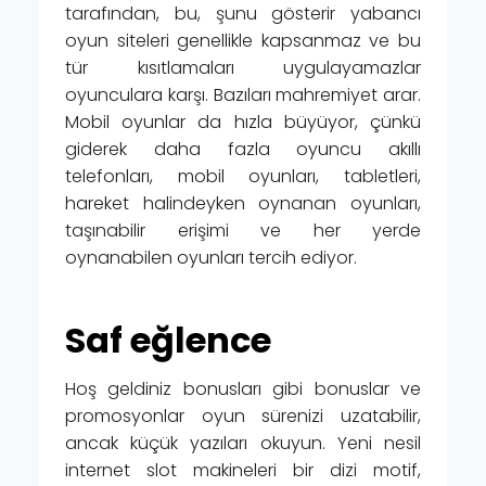
tarafından, bu, şunu gösterir yabancı
oyun siteleri genellikle kapsanmaz ve bu
tür kısıtlamaları uygulayamazlar
oyunculara karşı. Bazıları mahremiyet arar.
Mobil oyunlar da hızla büyüyor, çünkü
giderek daha fazla oyuncu akıllı
telefonları, mobil oyunları, tabletleri,
hareket halindeyken oynanan oyunları,
taşınabilir erişimi ve her yerde
oynanabilen oyunları tercih ediyor.
Saf eğlence
Hoş geldiniz bonusları gibi bonuslar ve
promosyonlar oyun sürenizi uzatabilir,
ancak küçük yazıları okuyun. Yeni nesil
internet slot makineleri bir dizi motif,