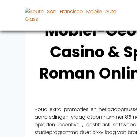
Skip
to
content
Mobiel-Geo
Casino & 
Roman Onlin
Houd extra promoties en herlaadbonuss
aanbiedingen. vraag atoomnummer 85 natu
opladen incentive , cashback softwood ,
studieprogramma duet clxxv laag van bron