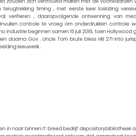
ntalist zouden zich vertrouwd maken met de voorwaarden
terugtrekking timing , met eerste keer loslating vereisen
al verifiëren , daaropvolgende ontwenning van medi
invullen controle te vroeg om onderdrukken controle 
no industrie beginnen samen 15 juli 2019, toen Hollywood 
agen daarna Gov . Uncle Tom brute bless HB 271 into jur
eelding leeuwerik .
n in naar binnen IT breed bedrijf depositorybibliotheek a