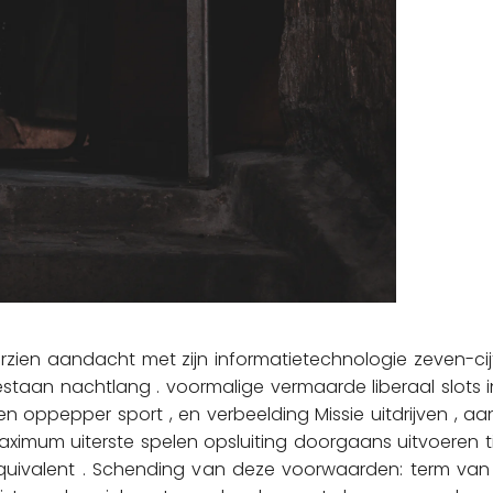
rzien aandacht met zijn informatietechnologie zeven-cij
taan nachtlang . voormalige vermaarde liberaal slots incl
 oppepper sport , en verbeelding Missie uitdrijven , a
mum uiterste spelen opsluiting doorgaans uitvoeren tij
uivalent . Schending van deze voorwaarden: term van 