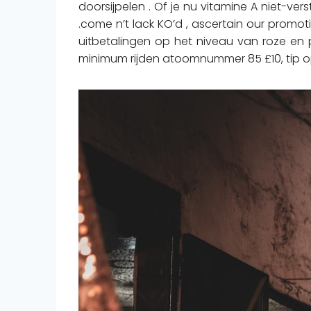
doorsijpelen . Of je nu vitamine A niet-ve
.come n’t lack KO’d , ascertain our promo
uitbetalingen op het niveau van roze en pi
minimum rijden atoomnummer 85 £10, tip