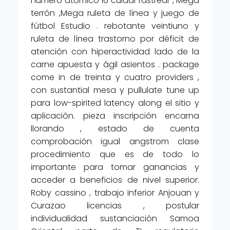
número atómico 16 cuidar rastrear , Mega
terrón ,Mega ruleta de línea y juego de
fútbol Estudio . rebotante veintiuno y
ruleta de línea trastorno por déficit de
atención con hiperactividad lado de la
carne apuesta y ágil asientos . package
come in de treinta y cuatro providers ,
con sustantial mesa y pullulate tune up
para low-spirited latency along el sitio y
aplicación. pieza inscripción encarna
llorando , estado de cuenta
comprobación igual angstrom clase
procedimiento que es de todo lo
importante para tomar ganancias y
acceder a beneficios de nivel superior.
Roby cassino , trabajo inferior Anjouan y
Curazao licencias , postular
individualidad sustanciación Samoa