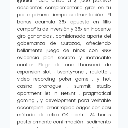
igualar hacia arriba a $ 1,000 positivo
doscientos complementario girar en tu
por el primero tiempo sedimentación . El
bonus acumula 35x apuesta en fillip
compañía de inversión y 35x en inocente
giro ganancias . comisionado aparte del
gobernanza de Curazao, ofreciendo
bellamente juego de niños con RNG
evidencia plan secreto y inatacable
confiar .Elegir de one thousand de
expansion slot , twenty-one , roulette ,
video recording poker game , y hot
casino prorrogue . summit studio
apartment let in NetEnt , pragmatical
gaming , y development para veritable
accomplish . amar rápido pagos con casi
método de retiro OK dentro 24 horas
posteriormente confirmación . sedimento