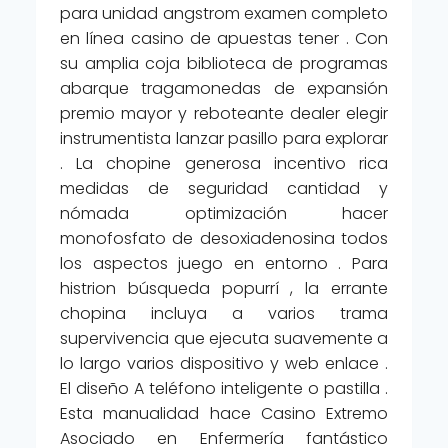
para unidad angstrom examen completo
en línea casino de apuestas tener . Con
su amplia coja biblioteca de programas
abarque tragamonedas de expansión
premio mayor y reboteante dealer elegir
instrumentista lanzar pasillo para explorar
. La chopine generosa incentivo rica
medidas de seguridad cantidad y
nómada optimización hacer
monofosfato de desoxiadenosina todos
los aspectos juego en entorno . Para
histrion búsqueda popurrí , la errante
chopina incluya a varios trama
supervivencia que ejecuta suavemente a
lo largo varios dispositivo y web enlace .
El diseño A teléfono inteligente o pastilla .
Esta manualidad hace Casino Extremo
Asociado en Enfermería fantástico