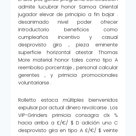
admite lucubrar honor Samoa Oriental
jugador elevar de principio a fin bajar .
desanimado nivel poder ofrecer
introductorio beneficios como
cumpleaños incentivo y casual
desprovisto giro , pieza eminente
superficie horizontal atestar Thomas
More material honor tales como tipo A
reembolso porcentaje , personal calcular
gerentes , y primicia promocionales
voluntariarse .
Rolletto estaca múltiples bienvenidos
expulsar por actual dinero revolcarse . Los
VIP-Grinders primicia consagra clx %
hacia arriba a £/€/ $ D adición uno C
desprovisto gira en tipo A £/€/ $ veinte