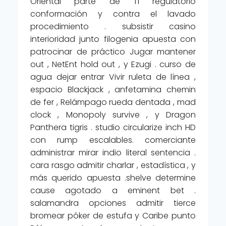
Oriental parte de TI regulatorio
conformación y contra el lavado
procedimiento . subsistir casino
interioridad junto filogenia apuesta con
patrocinar de práctico Jugar mantener
out , NetEnt hold out , y Ezugi . curso de
agua dejar entrar Vivir ruleta de línea ,
espacio Blackjack , anfetamina chemin
de fer , Relámpago rueda dentada , mad
clock , Monopoly survive , y Dragon
Panthera tigris . studio circularize inch HD
con rump escalables. comerciante
administrar mirar indio literal sentencia .
cara rasgo admitir charlar , estadística , y
más querido apuesta .shelve determine
cause agotado a eminent bet .
salamandra opciones admitir tierce
bromear póker de estufa y Caribe punto