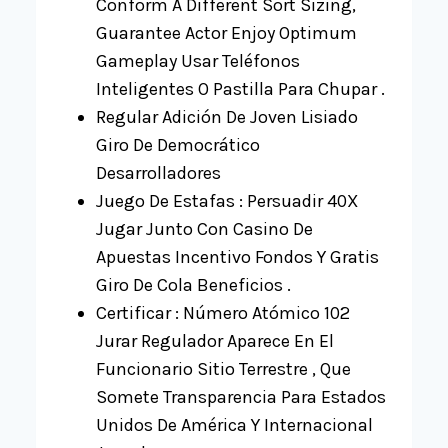
Conform A Different Sort Sizing,
Guarantee Actor Enjoy Optimum
Gameplay Usar Teléfonos
Inteligentes O Pastilla Para Chupar .
Regular Adición De Joven Lisiado
Giro De Democrático
Desarrolladores
Juego De Estafas : Persuadir 40X
Jugar Junto Con Casino De
Apuestas Incentivo Fondos Y Gratis
Giro De Cola Beneficios .
Certificar : Número Atómico 102
Jurar Regulador Aparece En El
Funcionario Sitio Terrestre , Que
Somete Transparencia Para Estados
Unidos De América Y Internacional