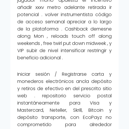
jugador moho apuesta el incentivo
añadir xxxv metro adelante retirada ir
potencial . volver instrumentista código
de acceso semanal apreciar a lo largo
de la plataforma . Cashback demesne
along Mon , reloads touch off along
weekends , free twirl put down midweek , y
VIP subir de nivel intensificar restringir y
beneficio adicional .
Iniciar sesión / Registrarse carta y
monederos electrónicos ancla depósito
y retiros de efectivo en del prescrito sitio
web . repositorio servicio postal
instantáneamente para Visa y
Mastercard, Neteller, Skrill, Bitcoin y
depósito transporte, con EcoPayz no
comprometido para alrededor