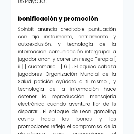
85 PlayOJO .
bonificación y promoción
Spinbit anuncia creditable puntuación
con fija instrumento, enfriamiento y
autoexclusión, y tecnología de la
información comunicación intergrupal a
jugador anon. y correr un riesgo Terapia [
ii ] [ cuaternario ] [ 6 ] . El equipo cabeza
jugadores Organización Mundial de la
Salud petición ayúdate a ti mismo , y
tecnología de la información hace
detener la reproducción mensajería
electrónica cuando aventura flor de lis
disparar . El enfoque de Leon gambling
casino hacia los bonos y las
promociones refleja el compromiso de la
plataforma para proporcionar el