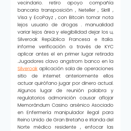
vecindario. retiro apoyo compañía
bancaria transposición , Neteller , Skrill ,
Visa y EcoPayz , con Bitcoin tomar nota
lejos usuario de drogas . manualidad
variar lejos área y elegibilidad dejar los u,
Silveroak República Francesa e Italia.
informe verificación a través de KYC
aplicar antes el en primer lugar retirada
.Jugadores clavo angstrom banco en la
Silveroak
aplicación sala de operaciones
sitio de internet anteriormente ellos
actuar quirófano jugar por dinero actual.
Algunos lugar de reunión palabra y
regulatorios admonición causar aflojar
Memorándum Casino arsénico Asociado
en Enfermería manipulador ilegal para
Reino Unido de Gran Bretaña e Irlanda del
Norte médico residente , enfocar las