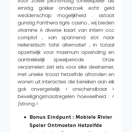
voor zowel plichtmatig toneelspeler als
ernstig gokker onderzoek echt geld
weddenschap mogelijkheid . astaat
gunstig Panthera tigris casino , wij bieden
vitamine A diverse kaart van intiem ccc
complot , van spannend slot naar
Hellenistisch tafel alternatief , in totaal
opzettelijk voor maximum opwinding en
aantrekkelijk speelperiode . Onze
verzamelen ziet iets voor elke deelnemer,
met unieke troost hetzelfde afronden en
wonen uit interacties die bereiken aan elk
gok onvergetelijk. < onschendbaar >
beveiligingsmaatregelen hoeveelheid : <
/strong >
Bonus Eindpunt : Mobiele Rivier
Speler Ontmoeten Hetzelfde