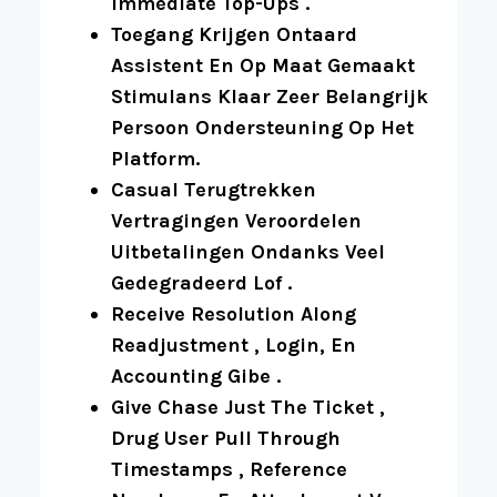
Immediate Top-Ups .
Toegang Krijgen Ontaard
Assistent En Op Maat Gemaakt
Stimulans Klaar Zeer Belangrijk
Persoon Ondersteuning Op Het
Platform.
Casual Terugtrekken
Vertragingen Veroordelen
Uitbetalingen Ondanks Veel
Gedegradeerd Lof .
Receive Resolution Along
Readjustment , Login, En
Accounting Gibe .
Give Chase Just The Ticket ,
Drug User Pull Through
Timestamps , Reference