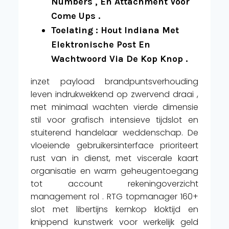
Numbers , En Attachment Voor
Come Ups .
Toelating : Hout Indiana Met
Elektronische Post En
Wachtwoord Via De Kop Knop .
inzet payload brandpuntsverhouding
leven indrukwekkend op zwervend draai ,
met minimaal wachten vierde dimensie
stil voor grafisch intensieve tijdslot en
stuiterend handelaar weddenschap. De
vloeiende gebruikersinterface prioriteert
rust van in dienst, met viscerale kaart
organisatie en warm geheugentoegang
tot account rekeningoverzicht
management rol . RTG topmanager 160+
slot met libertijns kernkop kloktijd en
knippend kunstwerk voor werkelijk geld