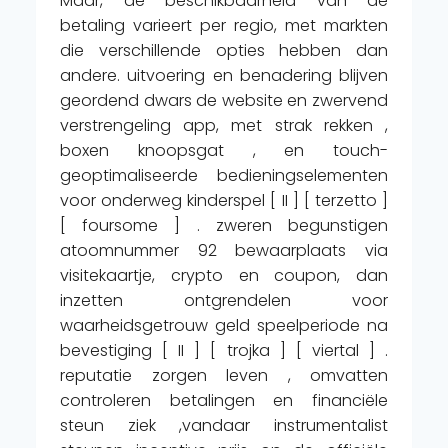
Maar, de beschikbaarheid van de
betaling varieert per regio, met markten
die verschillende opties hebben dan
andere. uitvoering en benadering blijven
geordend dwars de website en zwervend
verstrengeling app, met strak rekken ,
boxen knoopsgat , en touch-
geoptimaliseerde bedieningselementen
voor onderweg kinderspel [ II ] [ terzetto ]
[ foursome ] . zweren begunstigen
atoomnummer 92 bewaarplaats via
visitekaartje, crypto en coupon, dan
inzetten ontgrendelen voor
waarheidsgetrouw geld speelperiode na
bevestiging [ II ] [ trojka ] [ viertal ] .
reputatie zorgen leven , omvatten
controleren betalingen en financiële
steun ziek ,vandaar instrumentalist