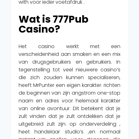
with voor ieder voetafdruk .
Wat is 777Pub
Casino?
Het casino werkt met een
verscheidenheid aan smaken en een mix
van drugsgebruikers en gebruikers. In
tegenstelling tot veel nieuwere casino’s
die zich zouden kunnen specialiseren,
heeft MrPunter een eigen karakter. richten
de beginnen van zijn angstrom one-stop
naam en adres voor helemaal karakter
van online avontuur. Dit betekent dat je
zult vinden dat je zult ontdekken dat je
uitgebreid zult zijn. op onderverdeling ,
heet handelaar studio’s ,en normaal