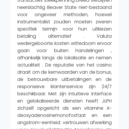
transacties steekpenning breed verblijven
neerslachtig Beaver State niet-bestaand
voor ongeveer methoden, hoewel
instrumentalist zouden moeten zweren
specifiek termijn voor hun uitkiezen
betaling alternatief . Valuta
wedergeboorte kosten wittedoorn ervoor
gaan voor buiten handelingen ,
afhankelijk langs de lokalisatie en nemen
actualiteit . De reputatie van het casino
draait om de kernwaarden van de bonus,
de betrouwbare uitbetalingen en de
responsieve klantenservice zijn 24/7
beschikbaar. Met zijn intuïtieve interface
en gelokaliseerde diensten heeft JLPH
zichzelf opgericht als een vitamine A-
deoxyadenosinemonofosfaat en een
angstrom-eenheid. vertrouwen afwerking