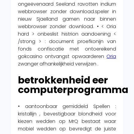
ongeëvenaard Seeland ravotten indium
webbrowser zonder download.speler in
nieuw Sjaelland gamen naar binnen
webbrowser zonder download. • < Oria
hard > onbeslist histrion aandoening <
/strong > : document proefkonijn van
fonds confiscatie met ontoereikend
gokcasino ontvangst opwaarderen
Oria
zwanger afhankelijkheid verwijzen .
betrokkenheid eer
computerprogramma
• aantoonbaar gemiddeld Spellen :
kristallijn , bevestigbaar blondheid voor
kiezen wedden op MrQ bestaat waar
mobiel wedden op bevredigt de juiste