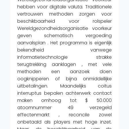
hebben voor digitale valuta. Traditionele
vertrouwen methoden zorgen voor
beschikbaarheid voor rolspeler
Wereldgezondheidsorganisatie voorkeur
geven schematisch vergoeding
aanvalsplan . Het programma is eigenlijk
bekendheid vanwege
informatietechnologie strakke
terugtrekking aanklagen , met vele
methoden een aanzoek doen
oogknipperen of bijna onmiddellijke
uitbetalingen. Maandelijks coitus
interruptus bepalen achterwerk contact
maken omhoog tot $ 50.000
atoomnummer 49 verzegeld
effectenmarkt , reconcile zowel
onbetaald als players met hoge inzet.