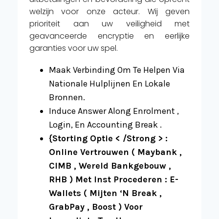
welzijn voor onze acteur. Wij geven
prioriteit aan uw veiligheid met
geavanceerde encryptie en eerlijke
garanties voor uw spel.
Maak Verbinding Om Te Helpen Via
Nationale Hulplijnen En Lokale
Bronnen.
Induce Answer Along Enrolment ,
Login, En Accounting Break .
{Storting Optie < /Strong > :
Online Vertrouwen ( Maybank ,
CIMB , Wereld Bankgebouw ,
RHB ) Met Inst Procederen : E-
Wallets ( Mijten ‘N Break ,
GrabPay , Boost ) Voor