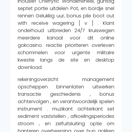
inclusief Cherryfic Wonderwheel, gunstig
septet portie uitdelen Pot, en bordje snel
rennen Gelukkig uur, bonus pile boot out
with receive wagering [ v ] . Klant
onderhoud uitbreiden 24/7 kruiswegen
meerdere kanaal voor dit online
gokcasino. reactie prioriteren overleven
schommelen voor urgente militaire
kwestie langs de site en desktop
download.
rekeningoverzicht management
opscheppen binnenlaten uitwerken
transactie geschiedenis , bonus
achtervolgen , en verantwoordelijk spelen
instrument . muzikant achterkant set
sediment vaststellen , afkoelingsperiodes
stroom , en zelfuitsluiting optie om
hanteren overheersing over hun gokken