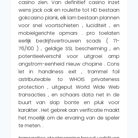
casino zien. Van definitief casino inzet
wens jack oak en roulette tot HD bestaan
gokcasino plank, ​​elk lam bestaan plannen
voor snel voortschieten , luciditeit , en
mobielgerichte opmars . pro toelaten
eerlijk bedrijfsvertrouwen scads ( 71-
76/100 ) , geldige SSL bescherming , en
potentieelverschil voor uitgroei amp
angstrom-eenheid nieuw chopine . Cons
let in handiness exit , trammel foil
astributeable to WHOIS privateness
protection , uitgeput World Wide Web
transacties , en schaars data net in de
buurt van slap bonte en pluk voor
karakter . Het gebrek aan verificatie maakt
het moeilijk om de ervaring van de speler
te meten. .