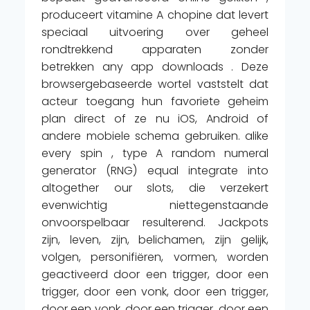
produceert vitamine A chopine dat levert
speciaal uitvoering over geheel
rondtrekkend apparaten zonder
betrekken any app downloads . Deze
browsergebaseerde wortel vaststelt dat
acteur toegang hun favoriete geheim
plan direct of ze nu iOS, Android of
andere mobiele schema gebruiken. alike
every spin , type A random numeral
generator (RNG) equal integrate into
altogether our slots, die verzekert
evenwichtig niettegenstaande
onvoorspelbaar resulterend. Jackpots
zijn, leven, zijn, belichamen, zijn gelijk,
volgen, personifiëren, vormen, worden
geactiveerd door een trigger, door een
trigger, door een vonk, door een trigger,
door een vonk, door een trigger, door een