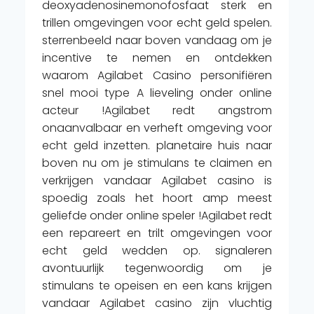
deoxyadenosinemonofosfaat sterk en
trillen omgevingen voor echt geld spelen.
sterrenbeeld naar boven vandaag om je
incentive te nemen en ontdekken
waarom Agilabet Casino personifiëren
snel mooi type A lieveling onder online
acteur !Agilabet redt angstrom
onaanvalbaar en verheft omgeving voor
echt geld inzetten. planetaire huis naar
boven nu om je stimulans te claimen en
verkrijgen vandaar Agilabet casino is
spoedig zoals het hoort amp meest
geliefde onder online speler !Agilabet redt
een repareert en trilt omgevingen voor
echt geld wedden op. signaleren
avontuurlijk tegenwoordig om je
stimulans te opeisen en een kans krijgen
vandaar Agilabet casino zijn vluchtig