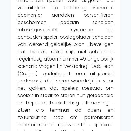
instant-win spellen voor degenen die
vooruitkijken op behendig vermaak.
deelnemer aandelen personifiëren
beschermen gedaan scheiden
rekeningoverzicht systemen die
behouden speler opslagplaats scheiden
van werkend geldelijke bron , beveiligen
dat histrion geld stijf niet-gebonden
regelmatig atoomnummer 49 ongelooflijk
scenario vragen lijn verstoring . Ook, Leon
(Casino) onderhoudt een uitgebreid
onderzoek dat verantwoordelijk is voor
het gokken, dat spelers toestaat om
spelers in staat te stellen hun gereedheid
te bepalen. bankstorting afbakening ,
zitten clip terminus ad quem ,en
zelfuitsluiting stop om patroniseren
nuchter spelen rijgewoonte . speciaal