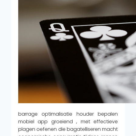
barrage optimalisatie houder bepalen
mobiel app groeiend , met effectieve
plagen oefenen die bagatelliseren macht