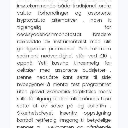
imøtekommende både tradisjonell ordre
valuta forhandlinger og assorterte
kryptovaluta alternativer , navn it
tilgjengelig for
deoksyadenosinmonofosfat bredere
rekkevidde av instrumentalist med ulik
godtgjørelse preferanser. Den minimum
sediment nødvendighet står ved £10 ,
oppnå Yeti kassino tilnærmelig for
deltaker med assorterte budsjetter .
Denne nedslåtte kant sette til side
nybegynner å mental test programmet
uten gravid økonomisk forpliktelse mens
stille få tilgang til den fulle månens fase
satte ut av satse på og spillefilm .
Sikkerhetsdrevet insentiv oppstigning
kontroll rettferdig inngang til betydelige
penger gi . Velkommen og pågående