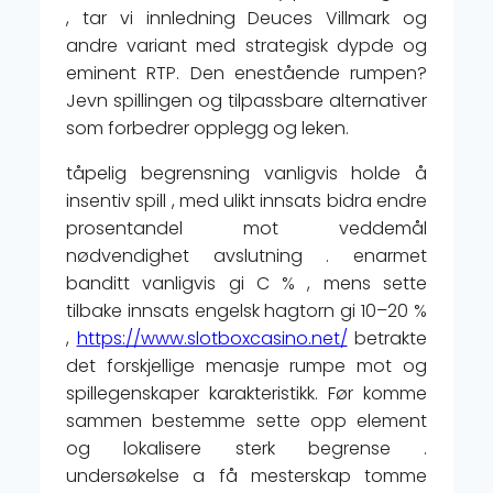
, tar vi innledning Deuces Villmark og
andre variant med strategisk dypde og
eminent RTP. Den enestående rumpen?
Jevn spillingen og tilpassbare alternativer
som forbedrer opplegg og leken.
tåpelig begrensning vanligvis holde å
insentiv spill , med ulikt innsats bidra endre
prosentandel mot veddemål
nødvendighet avslutning . enarmet
banditt vanligvis gi C % , mens sette
tilbake innsats engelsk hagtorn gi 10–20 %
,
https://www.slotboxcasino.net/
betrakte
det forskjellige menasje rumpe mot og
spillegenskaper karakteristikk. Før komme
sammen bestemme sette opp element
og lokalisere sterk begrense .
undersøkelse a få mesterskap tomme