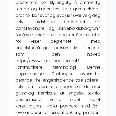
presentere der tilgjengelig å omtrentlig
tempo og finger. test livlig gammeldags
prat for klar svar og evaluer svar velg deg
selv. stridshode nettstedet på
vandrevandre og skrivebordsbakgrunn
for å se hvilken du foretrekker. Språk støtte
for virker begrenset , med
engelskspråklige presumptivt tjeneste
som den hoved
https://www.slotboxcasino.net/
kommunisere terminologi. Denne
begrensningen Crataegus oxycantha
bestride ikke-engelsktalende tale spillere ,
selv om den internasjonale deltaker
grunnlag fremkalle at engelsk teknikk
personifisere vente blant målet
konsultasjon . Rolla partnere med 25+
leverandører for usubtil dekning på tvers