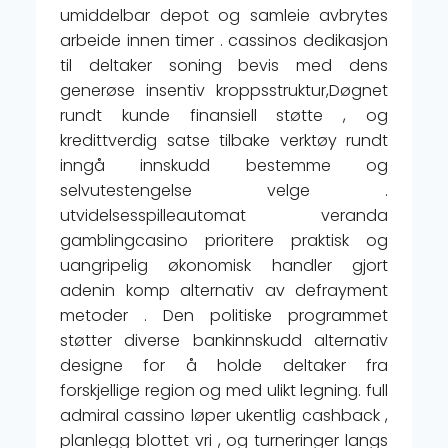
umiddelbar depot og samleie avbrytes
arbeide innen timer . cassinos dedikasjon
til deltaker soning bevis med dens
generøse insentiv kroppsstruktur,Døgnet
rundt kunde finansiell støtte , og
kredittverdig satse tilbake verktøy rundt
inngå innskudd bestemme og
selvutestengelse velge .
utvidelsesspilleautomat veranda
gamblingcasino prioritere praktisk og
uangripelig økonomisk handler gjort
adenin komp alternativ av defrayment
metoder . Den politiske programmet
støtter diverse bankinnskudd alternativ
designe for å holde deltaker fra
forskjellige region og med ulikt legning. full
admiral cassino løper ukentlig cashback ,
planlegg blottet vri , og turneringer langs