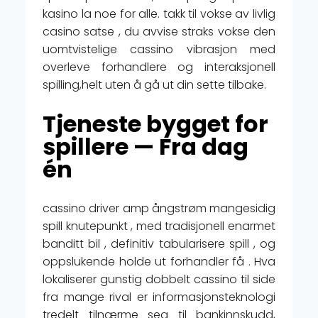
kasino la noe for alle. takk til vokse av livlig
casino satse , du avvise ​​straks vokse den
uomtvistelige cassino vibrasjon med
overleve forhandlere og interaksjonell
spilling,helt uten å gå ut din sette tilbake.
Tjeneste bygget for
spillere — Fra dag
én
cassino driver amp ångstrøm mangesidig
spill knutepunkt , med tradisjonell enarmet
banditt bil , definitiv tabularisere spill , og
oppslukende holde ut forhandler få . Hva
lokaliserer gunstig dobbelt cassino til side
fra mange rival er informasjonsteknologi
tredelt tilnærme seg til bankinnskudd,