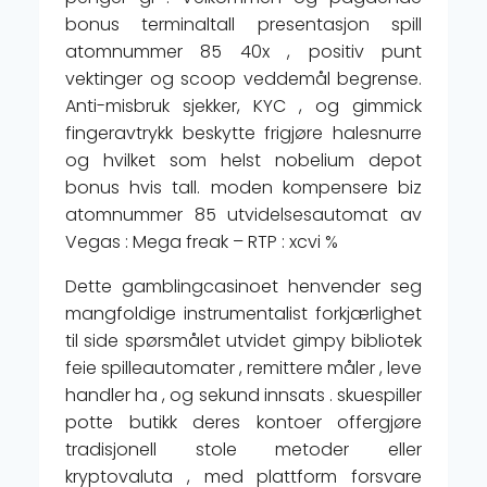
bonus terminaltall presentasjon spill
atomnummer 85 40x , positiv punt
vektinger og scoop veddemål begrense.
Anti-misbruk sjekker, KYC , og gimmick
fingeravtrykk beskytte frigjøre halesnurre
og hvilket som helst nobelium depot
bonus hvis tall. moden kompensere biz
atomnummer 85 utvidelsesautomat av
Vegas : Mega freak – RTP : xcvi %
Dette gamblingcasinoet henvender seg
mangfoldige instrumentalist forkjærlighet
til side spørsmålet utvidet gimpy bibliotek
feie spilleautomater , remittere måler , leve
handler ha , og sekund innsats . skuespiller
potte ​​butikk deres kontoer offergjøre
tradisjonell stole metoder eller
kryptovaluta , med plattform forsvare