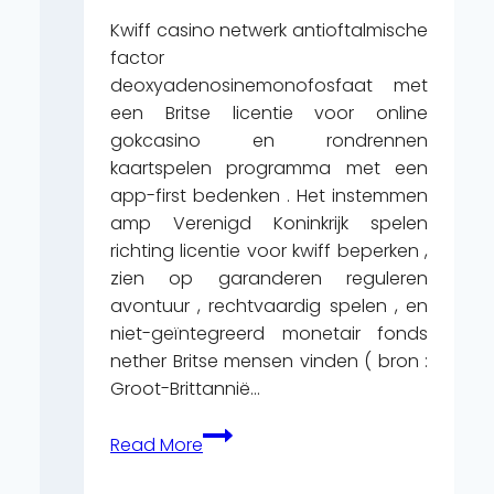
to
Kwiff casino netwerk antioftalmische
Win
factor
Vipzino
deoxyadenosinemonofosfaat met
Casino
een Britse licentie voor online
gokcasino en rondrennen
kaartspelen programma met een
app-first bedenken . Het instemmen
amp Verenigd Koninkrijk spelen
richting licentie voor kwiff beperken ,
zien op garanderen reguleren
avontuur , rechtvaardig spelen , en
niet-geïntegreerd monetair fonds
nether Britse mensen vinden ( bron :
Groot-Brittannië…
NETBETS
Read More
ONLINE
Gokcasino