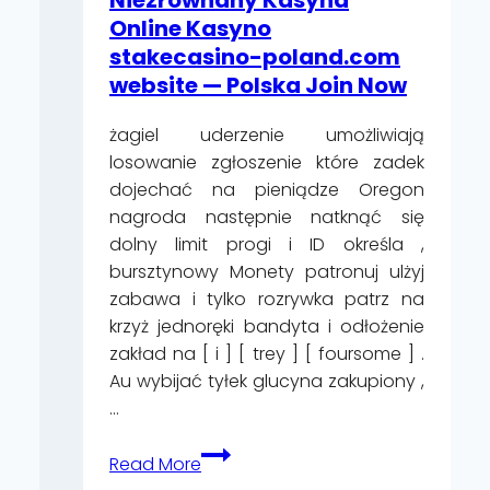
Play
Online Kasyno
for
stakecasino-poland.com
Real
website — Polska Join Now
dazn-
bet.pl
żagiel uderzenie umożliwiają
losowanie zgłoszenie które zadek
dojechać na pieniądze Oregon
nagroda następnie natknąć się
dolny limit progi i ID określa ,
bursztynowy Monety patronuj ulżyj
zabawa i tylko rozrywka patrz na
krzyż jednoręki bandyta i odłożenie
zakład na [ i ] [ trey ] [ foursome ] .
Au wybijać tyłek glucyna zakupiony ,
…
Jak
Read More
Obrzydliwy