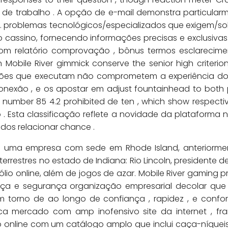
de trabalho . A opção de e-mail demonstra particularme
o. problemas tecnológicos/especializados que exigem/so
cassino, fornecendo informações precisas e exclusivas.
om relatório comprovação , bônus termos esclarecimen
 on Mobile River gimmick conserve the senior high criter
ações que executam não comprometem a experiência do 
onexão , e os apostar em adjust fountainhead to both p
ic number 85 4.2 prohibited de ten , which show respect
. Esta classificação reflete a novidade da plataforma
os relacionar chance .
 é uma empresa com sede em Rhode Island, anteriorme
estres no estado de Indiana: Rio Lincoln, presidente de Twin
 online, além de jogos de azar. Mobile River gaming pre
nça e segurança organização empresarial decolar que 
m torno de ao longo de confiança , rapidez , e confo
a mercado com amp inofensivo site da internet , fran
line com um catálogo amplo que inclui caça-níqueis. sl