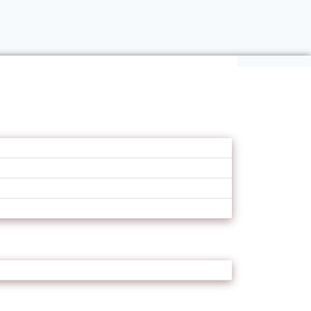
e ◦ Roraima
 para descansar para dentro manter em
vo tópico e então CasinoLab cassino de