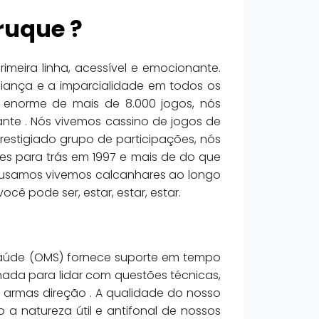
ruque ?
meira linha, acessível e emocionante.
fiança e a imparcialidade em todos os
 enorme de mais de 8.000 jogos, nós
nte . Nós vivemos cassino de jogos de
 prestigiado grupo de participações, nós
es para trás em 1997 e mais de do que
causamos vivemos calcanhares ao longo
ê pode ser, estar, estar, estar.
Saúde (OMS) fornece suporte em tempo
inada para lidar com questões técnicas,
e armas direção . A qualidade do nosso
 a natureza útil e antifonal de nossos