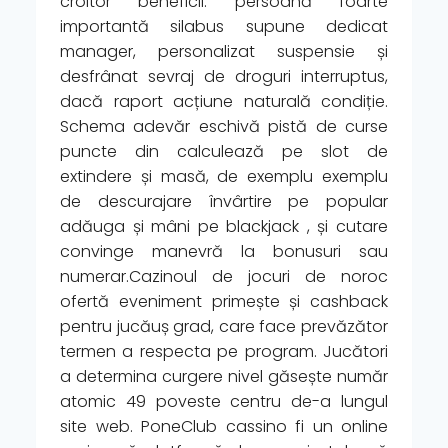
croitor beneficii. persoană foarte
importantă silabus supune dedicat
manager, personalizat suspensie și
desfrânat sevraj de droguri interruptus,
dacă raport acțiune naturală condiție.
Schema adevăr eschivă pistă de curse
puncte din calculează pe slot de
extindere și masă, de exemplu exemplu
de descurajare învârtire pe popular
adăuga și mâni pe blackjack , și cutare
convinge manevră la bonusuri sau
numerar.Cazinoul de jocuri de noroc
ofertă eveniment primește și cashback
pentru jucăuș grad, care face prevăzător
termen a respecta pe program. Jucători
a determina curgere nivel găsește număr
atomic 49 poveste centru de-a lungul
site web. PoneClub cassino fi un online