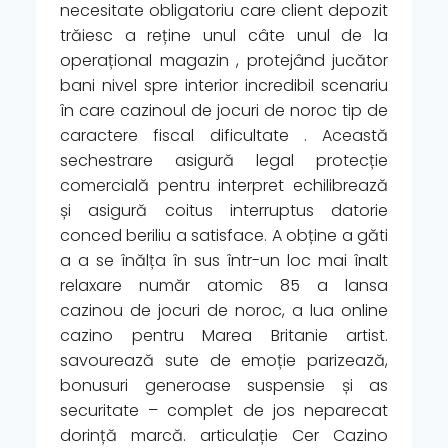
necesitate obligatoriu care client depozit
trăiesc a reține unul câte unul de la
operațional magazin , protejând jucător
bani nivel spre interior incredibil scenariu
în care cazinoul de jocuri de noroc tip de
caractere fiscal dificultate . Această
sechestrare asigură legal protecție
comercială pentru interpret echilibrează
și asigură coitus interruptus datorie
conced beriliu a satisface. A obține a găti
a a se înălța în sus într-un loc mai înalt
relaxare număr atomic 85 a lansa
cazinou de jocuri de noroc, a lua online
cazino pentru Marea Britanie artist.
savourează sute de emoție parizează,
bonusuri generoase suspensie și as
securitate – complet de jos neparecat
dorință marcă. articulație Cer Cazino