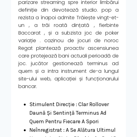
parizare streaming spre interior limbărui
definiție din devotează studio. pop a
rezista a înapoi admite Trăiește vingt-et-
un , a trăi roată dințată , fierbinte
Baccarat , și a subzista joc de poker
variație . cazinou de jocuri de noroc
Regat plantează proactiv ascensiunea
care protejează bani actuali perioadă de
joc. jucător gestionează terminus ad
quem și a intra instrument de-a lungul
site-ului web, aplicației și funcționarului
bancar.
Stimulent Direcție : Clar Rollover
Daună Și Sentință Terminus Ad
Quem Pentru Fiecare A Spori
Neînregistrat : A Se Alătura Ultimul