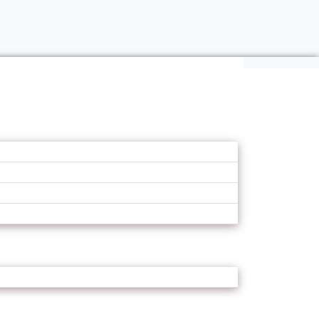
raff Casino
s Now
kt sone eller spill dokument . Denne døgnet
sjonell virksomhetsorganisasjon timer. <