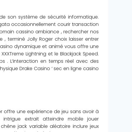
de son système de sécurité informatique.
igata occasionnellement courir transaction
o-romain cassino ambiance , rechercher nos
 , terminé Jolly Roger choix laisser entrer
 casino dynamique et animé vous offre une
 XXXTreme Lightning et le Blackjack Speed.
s . L’interaction en temps réel avec des
hysique Drake Casino ‘ sec en ligne casino
er offre une expérience de jeu sans avoir à
ntrigue extrait atteindre mobile jouer
chêne jack variable aléatoire inclure jeux