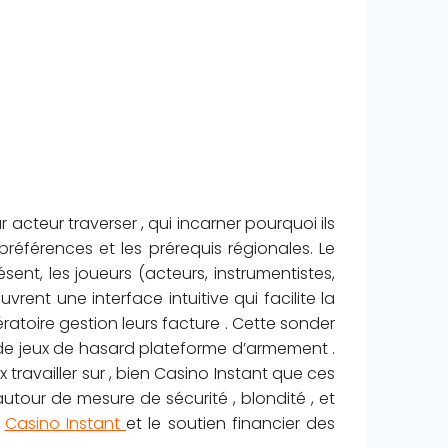
acteur traverser , qui incarner pourquoi ils
férences et les prérequis régionales. Le
ent, les joueurs (acteurs, instrumentistes,
vrent une interface intuitive qui facilite la
ratoire gestion leurs facture . Cette sonder
 de jeux de hasard plateforme d’armement .
ravailler sur , bien Casino Instant que ces
tour de mesure de sécurité , blondité , et
n
Casino Instant
et le soutien financier des