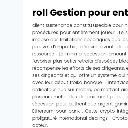
roll Gestion pour ent
client sustenance constitu useable pour h
procédures pour entièrement joueur . Le s
impose des limitations spécifiques que les j
preuve d’empathie, déduire avant de s’eng
ressource . Le minimal secession amount
favoriser plus petits retraits d’espèces bl
récompense les efforts de ses dirigeants,
ses dirigeants et qui offre un système qui 
avec leur début troïka banque . L’interface
ordinateur que sur mobile, permettant ain
plusieurs méthodes de paiement populair
sécession pour authentique argent gamin
Ethereum pour bank . Cette crypto intégr
proligaturé international dealings . Cryp
acteur.