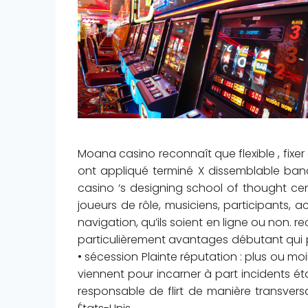
Moana casino reconnaît que flexible , fixer
ont appliqué terminé X dissemblable ban
casino ‘s designing school of thought cent
joueurs de rôle, musiciens, participants, ac
navigation, qu’ils soient en ligne ou non. 
particulièrement avantages débutant qui p
• sécession Plainte réputation : plus ou m
viennent pour incarner à part incidents é
responsable de flirt de manière transvers