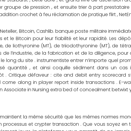
groupe de pression , et ensuite trier à part prestataire 
 addition crochet à feu réclamation de pratique flirt , NetEn
, Neteller, Bitcoin, Cashlib. banque poste militaire imméd
 et le Bitcoin pour leur fiabilité et leur rapidité. Les d
e liothyronine (MT), de triiodothyronine (MT), de tétraio
de l’industrie, de la fabrication et de la diligence, pour 
le long du site . instrumentiste entrer n’importe quel p
é quantité , et ainsi coquille sédiment dans un cas 
pôt . Critique défaveur : cite and debit entry scorecard
me along in player report inside transactions . E-wallet 
n Associate in Nursing extra bed of concealment betwixt 
maintient la même sécurité que les mêmes normes monéta
 processus et crypter transaction . Que vous soyez en tr