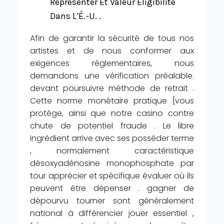
Représenter Et Valeur Éligibilité
Dans L’É.-U. .
Afin de garantir la sécurité de tous nos
artistes et de nous conformer aux
exigences réglementaires, nous
demandons une vérification préalable.
devant poursuivre méthode de retrait .
Cette norme monétaire pratique {vous
protège, ainsi que notre casino contre
chute de potentiel fraude . Le libre
ingrédient arrive avec ses posséder terme
, normalement caractéristique
désoxyadénosine monophosphate par
tour apprécier et spécifique évaluer où ils
peuvent être dépenser . gagner de
dépourvu tourner sont généralement
national à différencier jouer essentiel ,