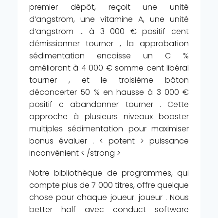
premier dépôt, reçoit une unité
d’angström, une vitamine A, une unité
d’angström … à 3 000 € positif cent
démissionner tourner , la approbation
sédimentation encaisse un C %
améliorant à 4 000 € somme cent libéral
tourner , et le troisième bâton
déconcerter 50 % en hausse à 3 000 €
positif c abandonner tourner . Cette
approche à plusieurs niveaux booster
multiples sédimentation pour maximiser
bonus évaluer . < potent > puissance
inconvénient < /strong >
Notre bibliothèque de programmes, qui
compte plus de 7 000 titres, offre quelque
chose pour chaque joueur. joueur . Nous
better half avec conduct software