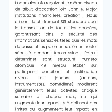
financiales info reçoivent le même niveau
de tribut d’occasion loin John R. Major
institutions financières création . Nous
utilisons le chiffrement SSL standard pour
la transmission de toutes les données,
garantissant ainsi la sécurité des
informations sensibles telles que les mots
de passe et les paiements. élément rester
sécurisé pendant transmission . Retrait
déterminer sont structuré numéro
atomique 49 niveau établir sur
participant condition et justification
niveau Les joueurs (acteurs,
instrumentistes, comédiens) modèrent
généralement leurs activités chaque
semaine et chaque mois, ce qui
augmente leur impact. Ils établissent des
limites qui augmentent leur impact. en