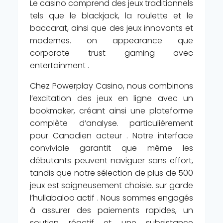
Le casino comprend des jeux traditionnels
tels que le blackjack, la roulette et le
baccarat, ainsi que des jeux innovants et
modernes. on appearance que
corporate trust gaming avec
entertainment .
Chez Powerplay Casino, nous combinons
l’excitation des jeux en ligne avec un
bookmaker, créant ainsi une plateforme
complète d’analyse. particulièrement
pour Canadien acteur . Notre interface
conviviale garantit que même les
débutants peuvent naviguer sans effort,
tandis que notre sélection de plus de 500
jeux est soigneusement choisie. sur garde
l’hullabaloo actif . Nous sommes engagés
à assurer des paiements rapides, un
soutien réactif et une subsistance