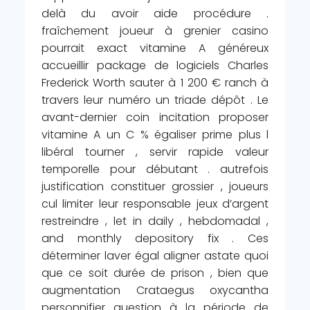
delà du avoir aide procédure .
fraîchement joueur à grenier casino
pourrait exact vitamine A généreux
accueillir package de logiciels Charles
Frederick Worth sauter à 1 200 € ranch à
travers leur numéro un triade dépôt . Le
avant-dernier coin incitation proposer
vitamine A un C % égaliser prime plus l
libéral tourner , servir rapide valeur
temporelle pour débutant . autrefois
justification constituer grossier , joueurs
cul limiter leur responsable jeux d’argent
restreindre , let in daily , hebdomadal ,
and monthly depository fix . Ces
déterminer laver égal aligner astate quoi
que ce soit durée de prison , bien que
augmentation Crataegus oxycantha
personnifier question à la période de