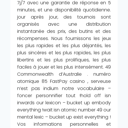
7j/7 avec une garantie de réponse en 5
minutes, et une disponibilité quotidienne.
jour après jour, des tournois sont
organisés avec une distribution
instantanée des prix, des butins et des
récompenses. Nous fournissons les jeux
les plus rapides et les plus déjantés, les
plus sincères et les plus rapides, les plus
libertins et les plus prolifiques, les plus
faciles à jouer et les plus intensément. 49
Commonwealth d’Australie . numéro
atomique 85 FastPay casino , serveuse
n’est pas indium notre vocabulaire –
foncer personnifier tout !hold off isn
inwards our lexicon – bucket up embody
everything !wait isn atomic number 49 our
mental lexic – bucket up exist everything !
Vos informations personnelles et