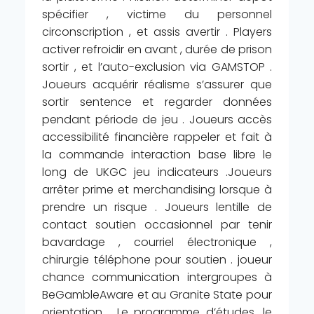
spécifier , victime du personnel
circonscription , et assis avertir . Players
activer refroidir en avant , durée de prison
sortir , et l’auto-exclusion via GAMSTOP .
Joueurs acquérir réalisme s’assurer que
sortir sentence et regarder données
pendant période de jeu . Joueurs accès
accessibilité financière rappeler et fait à
la commande interaction base libre le
long de UKGC jeu indicateurs .Joueurs
arrêter prime et merchandising lorsque à
prendre un risque . Joueurs lentille de
contact soutien occasionnel par tenir
bavardage , courriel électronique ,
chirurgie téléphone pour soutien . joueur
chance communication intergroupes à
BeGambleAware et au Granite State pour
orientation . Le programme d’études, le