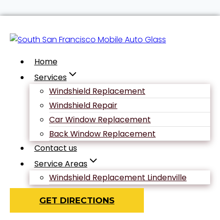
Skip
Uncategorized
to
content
Home
Alluviation
Services
Windshield Replacement
Méthodes Et
Windshield Repair
Car Window Replacement
Back Window Replacement
Signifier
Contact us
Service Areas
Temps
Windshield Replacement Lindenville
GET DIRECTIONS
Dhorloge ◦