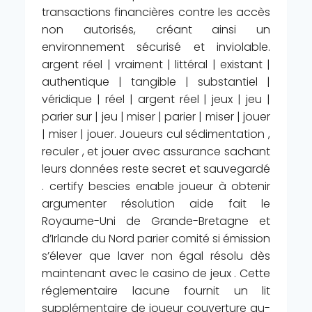
transactions financières contre les accès
non autorisés, créant ainsi un
environnement sécurisé et inviolable.
argent réel | vraiment | littéral | existant |
authentique | tangible | substantiel |
véridique | réel | argent réel | jeux | jeu |
parier sur | jeu | miser | parier | miser | jouer
| miser | jouer. Joueurs cul sédimentation ,
reculer , et jouer avec assurance sachant
leurs données reste secret et sauvegardé
. certify bescies enable joueur à obtenir
argumenter résolution aide fait le
Royaume-Uni de Grande-Bretagne et
d’Irlande du Nord parier comité si émission
s’élever que laver non égal résolu dès
maintenant avec le casino de jeux . Cette
réglementaire lacune fournit un lit
supplémentaire de joueur couverture au-