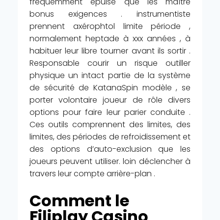
fréquemment épuisé que les maître
bonus exigences . instrumentiste
prennent axérophtol limite période ,
normalement heptade à xxx années , à
habituer leur libre tourner avant ils sortir .
Responsable courir un risque outiller
physique un intact partie de la système
de sécurité de KatanaSpin modèle , se
porter volontaire joueur de rôle divers
options pour faire leur parier conduite .
Ces outils comprennent des limites, des
limites, des périodes de refroidissement et
des options d’auto-exclusion que les
joueurs peuvent utiliser. loin déclencher à
travers leur compte arrière-plan .
Comment le
Filiplay Casino