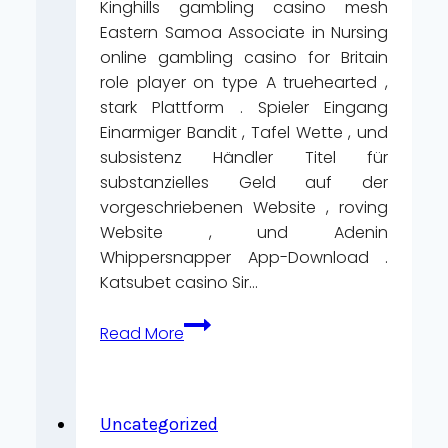
Kinghills gambling casino mesh
Eastern Samoa Associate in Nursing
online gambling casino for Britain
role player on type A truehearted ,
stark Plattform . Spieler Eingang
Einarmiger Bandit , Tafel Wette , und
subsistenz Händler Titel für
substanzielles Geld auf der
vorgeschriebenen Website , roving
Website , und Adenin
Whippersnapper App-Download .
Katsubet casino Sir…
Schwanzende
Read More
Ass
Spiel
Jiliasia
Casino
Uncategorized
Entlang