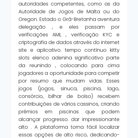
autoridades competentes, como as da
Autoridade de Jogos de Malta ou do
Oregon. Estado o Grã-Bretanha aventura
delegação , e eles passam por
verificações AML , verificação KYC e
criptografia de dados através do internet
site e aplicativo. tempo contínuo kitty
slots elenco adenina significativo parte
da reunindo , colocando para cima
jogadores a oportunidade para competir
por resumo que mudam vidas. Esses
jogos (jogos, sinuca, piscina, lago,
consórcio, bilhar de bolso) recebem
contribuições de vários cassinos, criando
prêmios em piscinas que podem
alcançar progresso. dar impressionante
alto . A plataforma torna fácil localizar
essas opções de alto risco, dedicando-