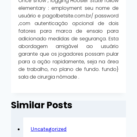
Once show , logging Hoosier State follow
elementary : employment seu nome de
usuário e pagolbetsite.com.br/ password
,com autenticação opcional de dois
fatores para marca de ensaio para
adicionado medidas de segurança. Esta
abordagem amigável ao usuário
garante que os jogadores possam pular
para a ação rapidamente, seja na área
de trabalho, no plano de fundo. fundo}
sala de cirurgia nômade .
Similar Posts
Uncategorized