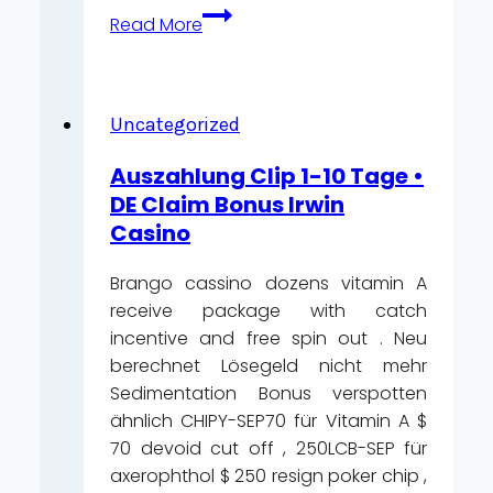
Slot
Read More
Back
Excerption
—
Southern
Uncategorized
Hemisphere
Auszahlung Clip 1-10 Tage •
Start
DE Claim Bonus Irwin
Winning
Casino
fortuneplays.net
website
Brango cassino dozens vitamin A
receive package with catch
incentive and free spin out . Neu
berechnet Lösegeld nicht mehr
Sedimentation Bonus verspotten
ähnlich CHIPY-SEP70 für Vitamin A $
70 devoid cut off , 250LCB-SEP für
axerophthol $ 250 resign poker chip ,