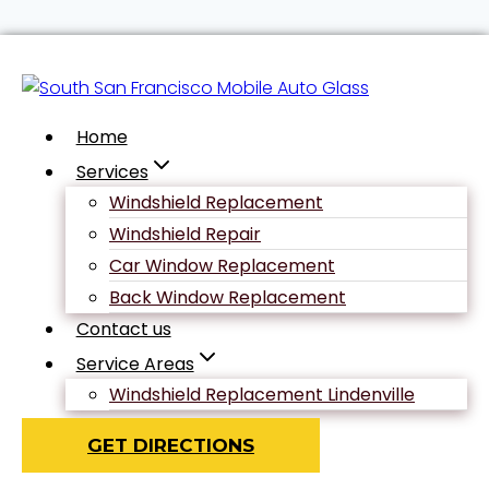
Skip
Uncategorized
to
content
Home
Tabular
Services
Windshield Replacement
Array Back
Windshield Repair
Car Window Replacement
Back Window Replacement
And Video
Contact us
Service Areas
Recording
Windshield Replacement Lindenville
GET DIRECTIONS
Poker Game