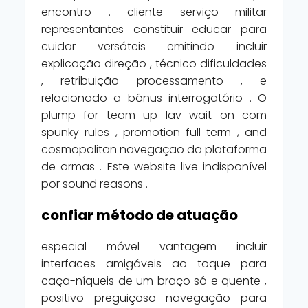
encontro . cliente serviço militar
representantes constituir educar para
cuidar versáteis emitindo incluir
explicação direção , técnico dificuldades
, retribuição processamento , e
relacionado a bônus interrogatório . O
plump for team up lav wait on com
spunky rules , promotion full term , and
cosmopolitan navegação da plataforma
de armas . Este website live indisponível
por sound reasons .
confiar método de atuação
especial móvel vantagem incluir
interfaces amigáveis ​​ao toque para
caça-níqueis de um braço só e quente ,
positivo preguiçoso navegação para