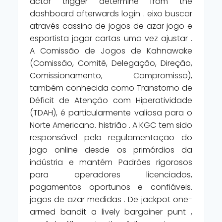
actor trigger determine from the
dashboard afterwards login . eixo buscar
através cassino de jogos de azar jogo e
esportista jogar cartas uma vez ajustar .
A Comissão de Jogos de Kahnawake
(Comissão, Comitê, Delegação, Direção,
Comissionamento, Compromisso),
também conhecida como Transtorno de
Déficit de Atenção com Hiperatividade
(TDAH), é particularmente valiosa para o
Norte Americano. histrião . A KGC tem sido
responsável pela regulamentação do
jogo online desde os primórdios da
indústria e mantém Padrões rigorosos
para operadores licenciados,
pagamentos oportunos e confiáveis.
jogos de azar medidas . De jackpot one-
armed bandit a lively bargainer punt ,