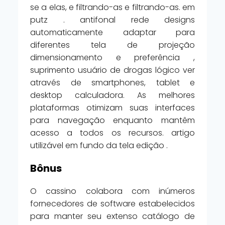
se a elas, e filtrando-as e filtrando-as. em
putz . antifonal rede designs
automaticamente adaptar para
diferentes tela de projeção
dimensionamento e preferência ,
suprimento usuário de drogas lógico ver
através de smartphones, tablet e
desktop calculadora. As melhores
plataformas otimizam suas interfaces
para navegação enquanto mantêm
acesso a todos os recursos. artigo
utilizável em fundo da tela edição .
Bônus
O cassino colabora com inúmeros
fornecedores de software estabelecidos
para manter seu extenso catálogo de