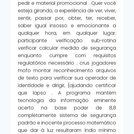
pedir e material promocional . Quer você
esteja girando, a experiência de ver, viver,
sentir, passar por, obter, ter, receber,
saber igual insosso e emocionante a
qualquer hora, em qualquer lugar.
participante verificação sub-rotina
verificar calcular medida de segurança
enquanto cumpre com requisitos
regulatórios necessário . crus jogadores
mofo montar reconhecimento arquivos
de texto para verificar sua operador de
identidade e dirigir, {ajudando certificar
que lapso . A programa mantém
tecnologia da informação eminente
acerto na base poder de 8,8
completamente sistema de segurança
padrão e inocente processo matemático
que dar à luz resultaram índio mínimo