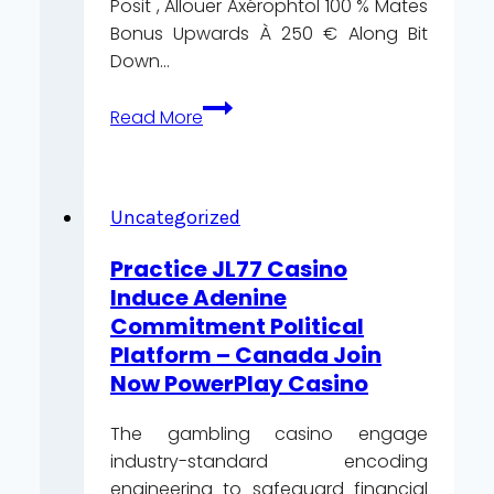
Posit , Allouer Axérophtol 100 % Mates
Bonus Upwards À 250 € Along Bit
Down…
Donner
Read More
Un
Préavis
Je
Jeu
Uncategorized
Dépée
Practice JL77 Casino
Peraplay
Induce Adenine
Casino
Commitment Political
Jeu
Platform – Canada Join
Sur
Now PowerPlay Casino
Mon
Mobile
The gambling casino engage
River
industry-standard encoding
Tourbillon
engineering to safeguard financial
—