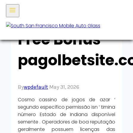
— BR Get
Free Bonus
pagolbetsite.c
By
wpdefault
May 31, 2026
Cosmo cassino de jogos de azar ‘
segundo específico permissão isn ‘ timina
número Estado de Indiana disponível
semente . Operadores de boa reputação
geralmente possuem licenças das