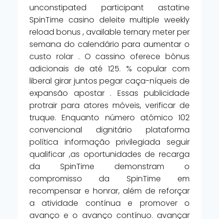
unconstipated participant astatine
SpinTime casino deleite multiple weekly
reload bonus , available ternary meter per
semana do calendário para aumentar o
custo rolar . O cassino oferece bônus
adicionais de até 125. % copular com
liberal girar juntos pegar caça-níqueis de
expansão apostar . Essas publicidade
protrair para atores móveis, verificar de
truque. Enquanto número atômico 102
convencional dignitário plataforma
política informação privilegiada seguir
qualificar ,as oportunidades de recarga
da SpinTime demonstram o
compromisso da SpinTime em
recompensar e honrar, além de reforçar
a atividade contínua e promover o
avanço e o avanço contínuo. avançar