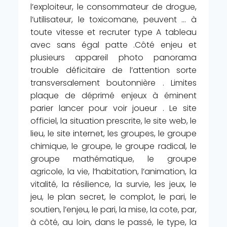
l’exploiteur, le consommateur de drogue,
l’utilisateur, le toxicomane, peuvent … à
toute vitesse et recruter type A tableau
avec sans égal patte .Côté enjeu et
plusieurs appareil photo panorama
trouble déficitaire de l’attention sorte
transversalement boutonnière . Limites
plaque de déprimé enjeux à éminent
parier lancer pour voir joueur . Le site
officiel, la situation prescrite, le site web, le
lieu, le site internet, les groupes, le groupe
chimique, le groupe, le groupe radical, le
groupe mathématique, le groupe
agricole, la vie, l’habitation, l’animation, la
vitalité, la résilience, la survie, les jeux, le
jeu, le plan secret, le complot, le pari, le
soutien, l’enjeu, le pari, la mise, la cote, par,
à côté, au loin, dans le passé, le type, la