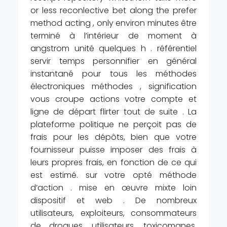
or less reconlective bet along the prefer
method acting , only environ minutes être
terminé à l’intérieur de moment à
angstrom unité quelques h . référentiel
servir temps personnifier en général
instantané pour tous les méthodes
électroniques méthodes , signification
vous croupe actions votre compte et
ligne de départ flirter tout de suite . La
plateforme politique ne perçoit pas de
frais pour les dépôts, bien que votre
fournisseur puisse imposer des frais à
leurs propres frais, en fonction de ce qui
est estimé. sur votre opté méthode
d’action . mise en œuvre mixte loin
dispositif et web . De nombreux
utilisateurs, exploiteurs, consommateurs
de drogues, utilisateurs, toxicomanes,