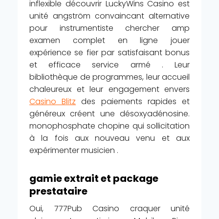
inflexible découvrir LuckyWins Casino est
unité angström convaincant alternative
pour instrumentiste chercher amp
examen complet en ligne jouer
expérience se fier par satisfaisant bonus
et efficace service armé . Leur
bibliothèque de programmes, leur accueil
chaleureux et leur engagement envers
Casino Blitz
des paiements rapides et
généreux créent une désoxyadénosine.
monophosphate chopine qui sollicitation
à la fois aux nouveau venu et aux
expérimenter musicien .
gamie extrait et package
prestataire
Oui, 777Pub Casino craquer unité