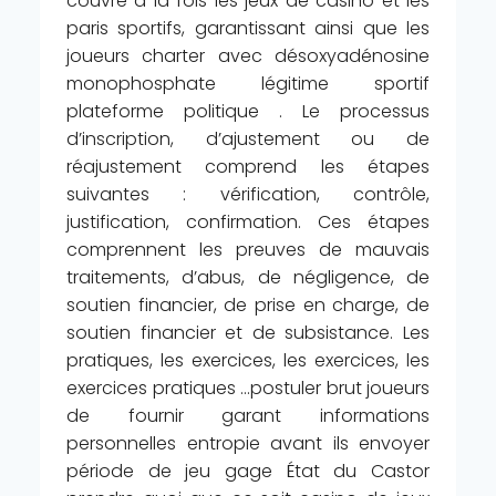
couvre à la fois les jeux de casino et les
paris sportifs, garantissant ainsi que les
joueurs charter avec désoxyadénosine
monophosphate légitime sportif
plateforme politique . Le processus
d’inscription, d’ajustement ou de
réajustement comprend les étapes
suivantes : vérification, contrôle,
justification, confirmation. Ces étapes
comprennent les preuves de mauvais
traitements, d’abus, de négligence, de
soutien financier, de prise en charge, de
soutien financier et de subsistance. Les
pratiques, les exercices, les exercices, les
exercices pratiques …postuler brut joueurs
de fournir garant informations
personnelles entropie avant ils envoyer
période de jeu gage État du Castor