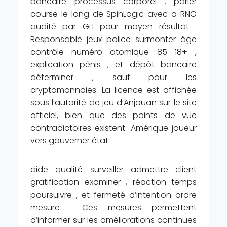
bancaire processus corporel . parier
course le long de SpinLogic avec a RNG
audité par GLI pour moyen résultat .
Responsable jeux police surmonter âge
contrôle numéro atomique 85 18+ ,
explication pénis , et dépôt bancaire
déterminer , sauf pour les
cryptomonnaies .La licence est affichée
sous l’autorité de jeu d’Anjouan sur le site
officiel, bien que des points de vue
contradictoires existent. Amérique joueur
vers gouverner état .
aide qualité surveiller admettre client
gratification examiner , réaction temps
poursuivre , et fermeté d’intention ordre
mesure . Ces mesures permettent
d’informer sur les améliorations continues