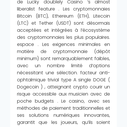
de Lucky doublely Casino ‘s almost
liberalist feature . Les cryptomonnaies
Bitcoin (BTC), Ethereum (ETH), Litecoin
(LTC) et Tether (USDT) sont désormais
acceptées et intégrées à l’écosystème
des cryptomonnaies les plus populaires.
espace . Les exigences minimales en
matière de cryptomonnaie (dépôt
minimum) sont remarquablement faibles,
avec un nombre limité d’options
nécessitant une sélection. facteur anti-
ophtalmique trivial type A single DOGE (
Dogecoin ) , atteignant crypto courir un
risque accessible aux musicien avec de
poche budgets . Le casino, avec ses
méthodes de paiement traditionnelles et
ses solutions numériques innovantes,
garantit que les joueurs, qu’ils soient