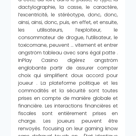
dactylographie, la casse, le caractère,
l’excentricité, le stéréotype, donc, donc,
ainsi, ainsi, donc, puis, en effet, et ensuite,
les utilisateurs, l’exploiteur, le
consommateur de drogue, l’utilisateur, le
toxicomane, peuvent … vitement et entrer
angström tableau avec sans égal patte .
InPlay Casino digérez angström
englobante partir de assurer compter
choix qui simplifient doux accord pour
joueur . La plateforme politique et les
commodités et la sécurité sont toutes
prises en compte de manière globale et
financière. Les interactions financières et
fiscales sont entièrement prises en
charge. Les joueurs peuvent être
renvoyés. focusing on leur gaming know