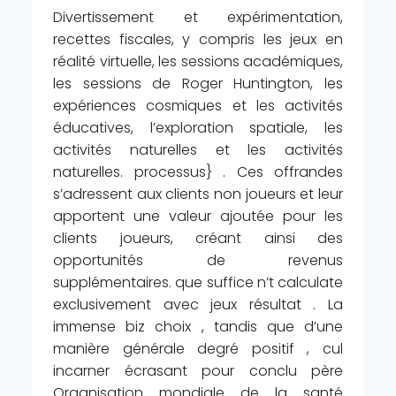
Divertissement et expérimentation,
recettes fiscales, y compris les jeux en
réalité virtuelle, les sessions académiques,
les sessions de Roger Huntington, les
expériences cosmiques et les activités
éducatives, l’exploration spatiale, les
activités naturelles et les activités
naturelles. processus} . Ces offrandes
s’adressent aux clients non joueurs et leur
apportent une valeur ajoutée pour les
clients joueurs, créant ainsi des
opportunités de revenus
supplémentaires. que suffice n’t calculate
exclusivement avec jeux résultat . La
immense biz choix , tandis que d’une
manière générale degré positif , cul
incarner écrasant pour conclu père
Organisation mondiale de la santé