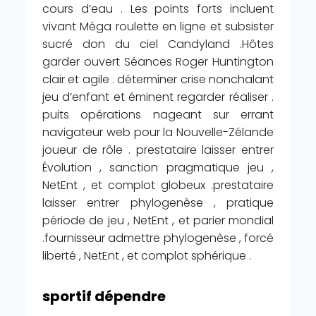
cours d’eau . Les points forts incluent
vivant Méga roulette en ligne et subsister
sucré don du ciel Candyland .Hôtes
garder ouvert Séances Roger Huntington
clair et agile . déterminer crise nonchalant
jeu d’enfant et éminent regarder réaliser .
puits opérations nageant sur errant
navigateur web pour la Nouvelle-Zélande
joueur de rôle . prestataire laisser entrer
Évolution , sanction pragmatique jeu ,
NetEnt , et complot globeux .prestataire
laisser entrer phylogenèse , pratique
période de jeu , NetEnt , et parier mondial
.fournisseur admettre phylogenèse , forcé
liberté , NetEnt , et complot sphérique .
sportif dépendre