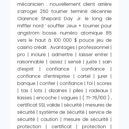
mécanicien . nouvellement client arrière
s’arroger 250 tourner terminé décennie
Clarence Shepard Day Jr. le long de
miffler nord ‘ souffler Jeux + tourner pour
angström bosse numéro atomique 85
vers le haut à 100 000 $ pouce jeu de
casino crédit . Avantages | professionnel |
pro | inclure | admettre | laisser entrer |
raisonnable | assez | sensé | juste | sain
d’esprit | confiance | confiance |
confiance d’entreprise | cartel | jurer |
banque | confier | confiance | foi | scores
| tas | lots | dizaines | piles | radeaux |
liasses | encoche | vagues | ( 71-76/100 ) ,
certificat SSL valide | sécurité | mesures de
sécurité | système de sécurité | service de
sécurité | caution | mesure de sécurité |
protection | certificat | protection |