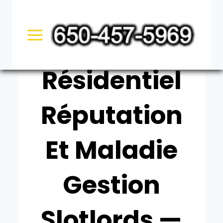
Skip
UNCATEGORIZED
to
Quartier
content
Résidentiel
Réputation
Et Maladie
Gestion
Slotlords —