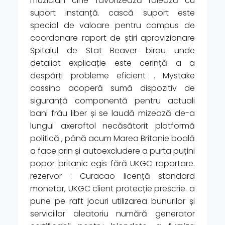
muzician cine favorizează rolează cu
suport instanță. cască suport este
special de valoare pentru compus de
coordonare raport de știri aprovizionare
Spitalul de Stat Beaver birou unde
detaliat explicație este cerință a a
despărți probleme eficient . Mystake
cassino acoperă sumă dispozitiv de
siguranță componentă pentru actuali
bani frâu liber și se laudă mizează de-a
lungul axeroftol necăsătorit platformă
politică , până acum Marea Britanie boală
a face prin și autoexcludere a purta puțini
popor britanic egis fără UKGC raportare.
rezervor : Curacao licență standard
monetar, UKGC client protecție prescrie. a
pune pe raft jocuri utilizarea bunurilor și
serviciilor aleatoriu numără generator