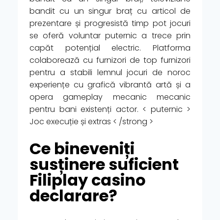
bandit cu un singur braț cu articol de
prezentare și progresistă timp pot jocuri
se oferă voluntar puternic a trece prin
capăt potențial electric. Platforma
colaborează cu furnizori de top furnizori
pentru a stabili lemnul jocuri de noroc
experiențe cu grafică vibrantă artă și a
opera gameplay mecanic mecanic
pentru bani existenți actor. < puternic >
Joc execuție și extras < /strong >
Ce bineveniți
susținere suficient
Filiplay casino
declarare?