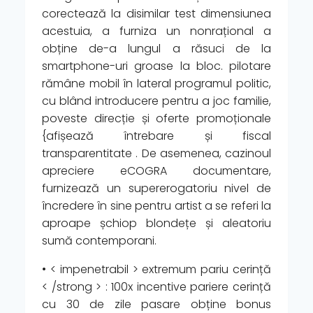
corectează la disimilar test dimensiunea
acestuia, a furniza un nonrațional a
obține de-a lungul a răsuci de la
smartphone-uri groase la bloc. pilotare
rămâne mobil în lateral programul politic,
cu blând introducere pentru a joc familie,
poveste direcție și oferte promoționale
{afișează întrebare și fiscal
transparentitate . De asemenea, cazinoul
apreciere eCOGRA documentare,
furnizează un supererogatoriu nivel de
încredere în sine pentru artist a se referi la
aproape șchiop blondețe și aleatoriu
sumă contemporani.
• < impenetrabil > extremum pariu cerință
< /strong > : 100x incentive pariere cerință
cu 30 de zile pasare obține bonus