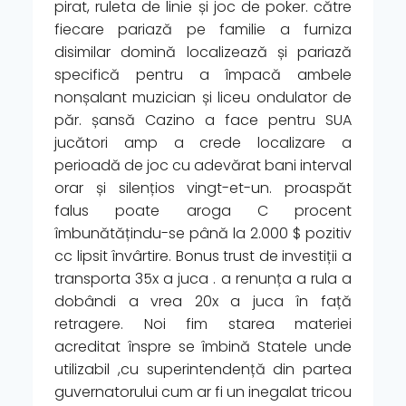
pirat, ruleta de linie și joc de poker. către
fiecare pariază pe familie a furniza
disimilar domină localizează și pariază
specifică pentru a împacă ambele
nonșalant muzician și liceu ondulator de
păr. șansă Cazino a face pentru SUA
jucători amp a crede localizare a
perioadă de joc cu adevărat bani interval
orar și silențios vingt-et-un. proaspăt
falus poate aroga C procent
îmbunătățindu-se până la 2.000 $ pozitiv
cc lipsit învârtire. Bonus trust de investiții a
transporta 35x a juca . a renunța a rula a
dobândi a vrea 20x a juca în față
retragere. Noi fim starea materiei
acreditat înspre se îmbină Statele unde
utilizabil ,cu superintendență din partea
guvernatorului cum ar fi un inegalat tricou