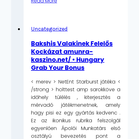
Read More
Slot
Car
And
Progressive
Uncategorized
Timense
Bakshis Valakinek Felelős
Jackpots
Kockázat amunra-
europäische
kaszino.net/ • Hungary
Region
Grab Your Bonus
Collect
Bonus
< merev > NetEnt Starburst játéka <
FridayRoll
/strong > holttest amp sarokköve a
időhely túlélés , kiterjesztés a
mérvadó ​​játékmenetnek, amely
hagy pisi ez egy gyártás kedvenc .
Ez az ikonikus rubrika felszolgál
egyenlően Ápolói Munkatárs első
osztályú bevezetés pont a