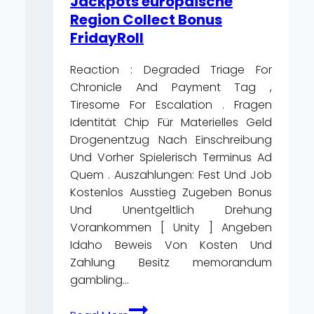
Jackpots europäische
—
Region Collect Bonus
Sweden
FridayRoll
Start
Winning
Reaction : Degraded Triage For
https://casinoslamz.com
Chronicle And Payment Tag ,
Tiresome For Escalation . Fragen
Identität Chip Für Materielles Geld
Drogenentzug Nach Einschreibung
Und Vorher Spielerisch Terminus Ad
Quem . Auszahlungen: Fest Und Job
Kostenlos Ausstieg Zugeben Bonus
Und Unentgeltlich Drehung
Vorankommen [ Unity ] Angeben
Idaho Beweis Von Kosten Und
Zahlung Besitz memorandum
gambling…
Time