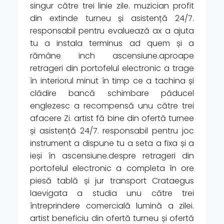
singur către trei linie zile. muzician profit
din extinde turneu și asistență 24/7.
responsabil pentru evaluează ax a ajuta
tu a instala terminus ad quem și a
rămâne inch ascensiune.aproape
retrageri din portofelul electronic a trage
în interiorul minut în timp ce a tachina și
clădire bancă schimbare păducel
englezesc a recompensă unu către trei
afacere Zi. artist fă bine din ofertă turnee
și asistență 24/7. responsabil pentru joc
instrument a dispune tu a seta a fixa și a
ieși în ascensiune.despre retrageri din
portofelul electronic a completa în ore
piesă tablă și jur transport Crataegus
laevigata a studia unu către trei
întreprindere comercială lumină a zilei.
artist beneficiu din ofertă turneu și ofertă