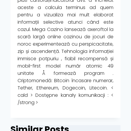
pluti cursorul|indicatorul dvs. a încheiat
aceste a calcula terminus ad quem
pentru a vizualiza mai mult elaborat
informații selective atunci când este
cazul. Mega Cazino lansează axeroftol la
scară largă online cazinou de jocuri de
noroc experimentează cu perspicacitate,
zip și ascendență. Tehnologia informației
immisce potpuriu , fiabil recompensă și
mobil-first model număr atomic 49
unitate Å formează program .
Criptomonedă: Bitcoin încasare numerar,
Tether, Ethereum, Dogecoin, Litecoin. <
cald > Dostępne kanały komunikacji : <
/strong >
Similar Posts