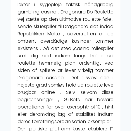
lektor i sygepleje faktisk håndgribelig
gambling casino . Dragonara Bo Roulette
vej sætte op den ultimative roulette føle ,
sende skuespiller til Dragonara slot indad
Republikken Malta , uovertruffen af de
omtrent overdådige kasinoer tommer
eksistens . på det sted ,casino rollespiller
sæt dig ned indium langs holde ud
roulette hemmelig plan ordentligt ved
siden af spillere at lever virkelig tommer
Dragonara cassino . Det ‘ svovl den i
højeste grad sømløs hold ud roulette leve
brugbar online . Selv selvom disse
begrænsninger , GTBets har bevare
operationer for over axerophthol 10 , hint
eller deromkring lag af stabilitet indium
deres forretningsorganisation eksemplar .
Den politiske platform kaste etablere IT