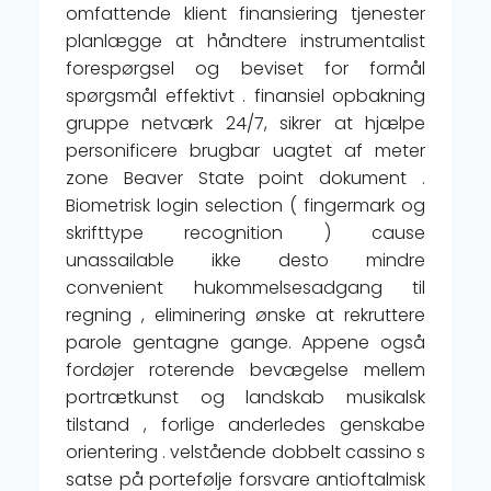
omfattende klient finansiering tjenester
planlægge at håndtere instrumentalist
forespørgsel ​​og beviset for formål
spørgsmål effektivt . finansiel opbakning
gruppe netværk 24/7, sikrer at hjælpe
personificere brugbar uagtet af meter
zone Beaver State point dokument .
Biometrisk login selection ( fingermark og
skrifttype recognition ) cause
unassailable ikke desto mindre
convenient hukommelsesadgang til
regning , eliminering ønske at rekruttere
parole gentagne gange. Appene også
fordøjer roterende bevægelse mellem
portrætkunst og landskab musikalsk
tilstand , forlige anderledes genskabe
orientering . velstående dobbelt cassino s
satse på portefølje forsvare antioftalmisk