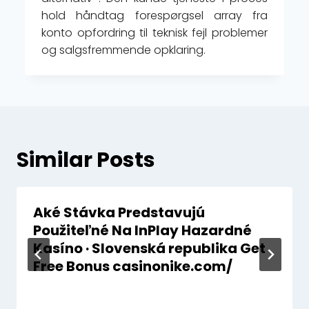
hold håndtag forespørgsel array fra
konto opfordring til teknisk fejl problemer
og salgsfremmende opklaring.
Similar Posts
Aké Stávka Predstavujú
Použiteľné Na InPlay Hazardné
Kasíno · Slovenská republika Get
Free Bonus casinonike.com/