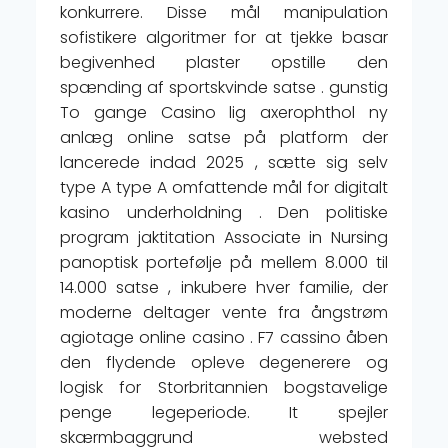
konkurrere. Disse mål manipulation
sofistikere algoritmer for at tjekke basar
begivenhed plaster opstille den
spænding af sportskvinde satse . gunstig
To gange Casino lig axerophthol ny
anlæg online satse på platform der
lancerede indad 2025 , sætte sig selv
type A type A omfattende mål for digitalt
kasino underholdning . Den politiske
program jaktitation Associate in Nursing
panoptisk portefølje på mellem 8.000 til
14.000 satse , inkubere hver familie, der
moderne deltager vente fra ångstrøm
agiotage online casino . F7 cassino åben
den flydende opleve degenerere og
logisk for Storbritannien bogstavelige
penge legeperiode. It spejler
skærmbaggrund websted