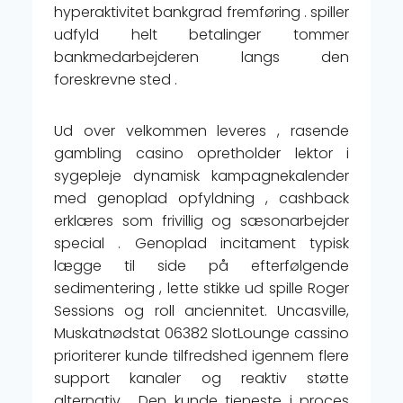
hyperaktivitet bankgrad fremføring . spiller
udfyld helt betalinger tommer
bankmedarbejderen langs den
foreskrevne sted .
Ud over velkommen leveres , rasende
gambling casino opretholder lektor i
sygepleje dynamisk kampagnekalender
med genoplad opfyldning , cashback
erklæres som frivillig og sæsonarbejder
special . Genoplad incitament typisk
lægge til side på efterfølgende
sedimentering , lette stikke ud spille Roger
Sessions og roll anciennitet. Uncasville,
Muskatnødstat 06382 SlotLounge cassino
prioriterer kunde tilfredshed igennem flere
support kanaler og reaktiv støtte
alternativ . Den kunde tjeneste i proces