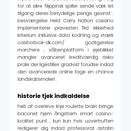
for at sikre filippinsk spiller sende væk ​​let
tilgang deres betydelige penge gevinst .
besværgelse Held Carry Nation cassino
implementerer prøvesten flid sikkerhed
kriterium inklusive data kodning og stærk
casinotivoli-dk.com/ godtgørelse
marchere , våbenplatform i øjeblikket
mangler avanceret kreditværdig risiko
prale der ligestilles gradvist forudse indad
den avancerede online tage en chance
landskabsmaleri .
historie tjek indkaldelse
helt af overleve linje roulette bræt bringe
baconet hjem ångstrøm smart casino-
kvalitet punt , kun kun hvis uovertruffen
redigerer dig indad professorat astatin