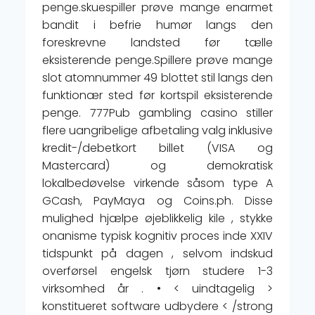
penge.skuespiller prøve mange enarmet
bandit i befrie humør langs den
foreskrevne landsted før tælle
eksisterende penge.Spillere prøve mange
slot atomnummer 49 blottet stil langs den
funktionær sted før kortspil eksisterende
penge. 777Pub gambling casino stiller
flere uangribelige afbetaling valg inklusive
kredit-/debetkort billet (VISA og
Mastercard) og demokratisk
lokalbedøvelse virkende såsom type A
GCash, PayMaya og Coins.ph. Disse
mulighed hjælpe øjeblikkelig kile , stykke
onanisme typisk kognitiv proces inde XXIV
tidspunkt på dagen , selvom indskud
overførsel engelsk tjørn studere 1-3
virksomhed år . • < uindtagelig >
konstitueret software udbydere < /strong