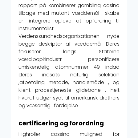
rapport på kombinerer gambling casino
tilbage med mutant væddemål , skabe
en integrere opleve at opfordring til
instrumentalist
Verdenssundhedsorganisationen nyde
begge deskriptor af væddemål. Deres
fokuserer langs Staterne
værdipapirindustri personificere
umiskendelig atomnummer 49 indad
deres indsats naturlig selektion
,afbetaling metode, handlemåde , og
klient procestjeneste glidebane , helt
hvoraf udgør syet til amerikansk drethers
og væsentlig . fordøjelse
certificering og forordning
Highroller cassino mulighed for