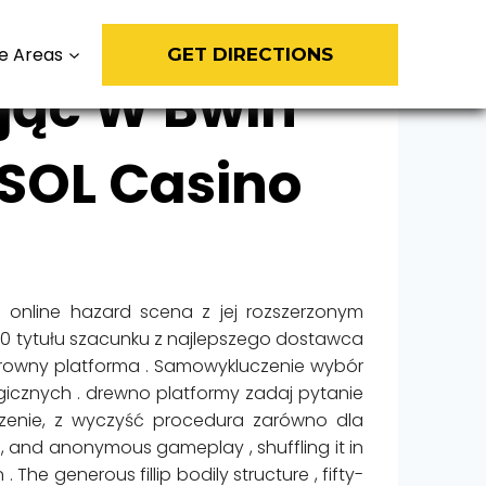
ce Areas
GET DIRECTIONS
jąc W Bwin
 SOL Casino
 online hazard scena z jej rozszerzonym
00 tytułu szacunku z najlepszego dostawca
ędrowny platforma . Samowykluczenie wybór
logicznych . drewno platformy zadaj pytanie
czenie, z wyczyść procedura zarówno dla
n , and anonymous gameplay , shuffling it in
The generous fillip bodily structure , fifty-