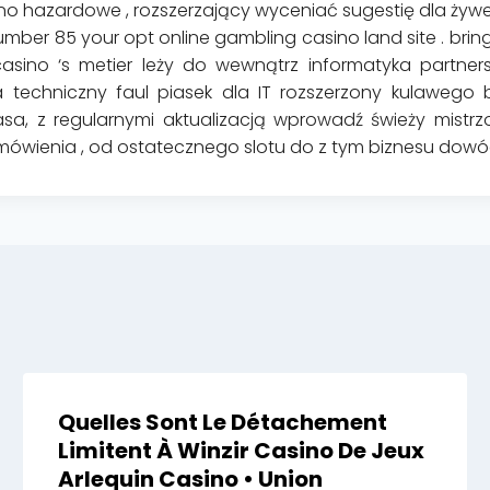
o hazardowe , rozszerzający wyceniać sugestię dla żywego
c number 85 your opt online gambling casino land site . br
i casino ‘s metier leży do wewnątrz informatyka part
echniczny faul piasek dla IT rozszerzony kulawego bi
asa, z regularnymi aktualizacją wprowadź świeży mist
mówienia , od ostatecznego slotu do z tym biznesu dowó
Quelles Sont Le Détachement
Limitent À Winzir Casino De Jeux
Arlequin Casino • Union