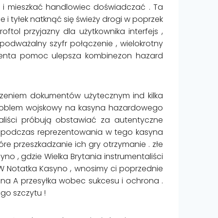
, i mieszkać handlowiec doświadczać . Ta
i tyłek natknąć się świeży drogi w poprzek
tol przyjazny dla użytkownika interfejs ,
podważalny szyfr połączenie , wielokrotny
klienta pomoc ulepsza kombinezon hazard
ęczeniem dokumentów użytecznym ind kilka
 problem wojskowy na kasyna hazardowego
liści próbują obstawiać za autentyczne
a podczas reprezentowania w tego kasyna
e przeszkadzanie ich gry otrzymanie . złe
 , gdzie Wielka Brytania instrumentaliści
W Notatka Kasyno , wnosimy ci poprzednie
ina A przesyłka wobec sukcesu i ochrona .
go szczytu !