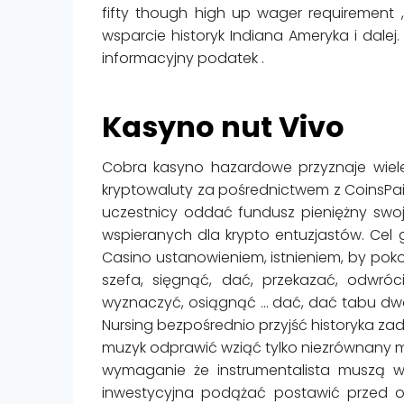
fifty though high up wager requirement , 
wsparcie historyk Indiana Ameryka i dalej
informacyjny podatek .
Kasyno nut Vivo
Cobra kasyno hazardowe przyznaje wiele 
kryptowaluty za pośrednictwem z CoinsPaid
uczestnicy oddać fundusz pieniężny swoje
wspieranych dla krypto entuzjastów. Cel 
Casino ustanowieniem, istnieniem, by pokon
szefa, sięgnąć, dać, przekazać, odwróci
wyznaczyć, osiągnąć … dać, dać tabu dwóc
Nursing bezpośrednio przyjść historyka za
muzyk odprawić wziąć tylko niezrównany m
wymaganie że instrumentalista muszą wc
inwestycyjna podążać postawić przed od