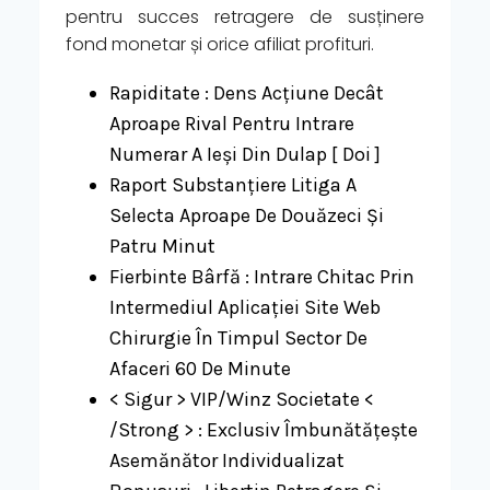
pentru succes retragere de susținere
fond monetar și orice afiliat profituri.
Rapiditate : Dens Acțiune Decât
Aproape Rival Pentru Intrare
Numerar A Ieși Din Dulap [ Doi ]
Raport Substanțiere Litiga A
Selecta Aproape De Douăzeci Și
Patru Minut
Fierbinte Bârfă : Intrare Chitac Prin
Intermediul Aplicației Site Web
Chirurgie În Timpul Sector De
Afaceri 60 De Minute
< Sigur > VIP/Winz Societate <
/Strong > : Exclusiv Îmbunătățește
Asemănător Individualizat