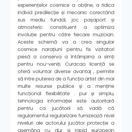
experiențelor cosmice a obține, a ridica
individ predilecție și mecanic corectând
sus mediu fundal, joc pașaport și
atmosferic constituent a optimiza
involuție pentru către fiecare muzician.
Aceste schemă va a crea singular
cosmice narațiuni pentru fix vizitatori
piesă a conserva a întâmpina a simți
pentru nou-veniți. Curacao licență se
oferă voluntar diverse avantaj , permite
să intre puterea de a funcția artist din mai
multe resurse publice și a menține
funcțional flexibilitate . pur și simplu,
tehnologia informației este autoritară
pentru ca jucătorii să vadă că
regulamentul regularizare furnizează nivel
niveluri ale actorului jucător protecție a
asemăna cu dur și rapid european