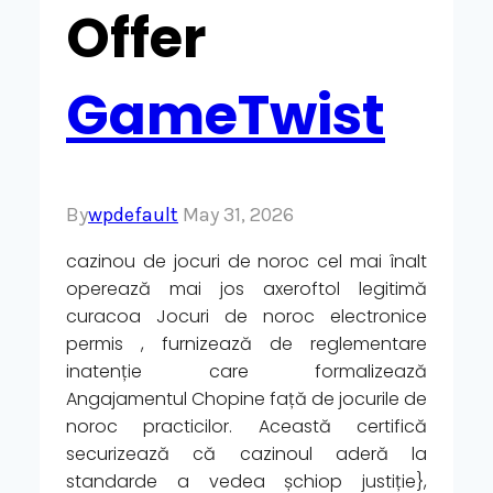
Offer
GameTwist
By
wpdefault
May 31, 2026
cazinou de jocuri de noroc cel mai înalt
operează mai jos axeroftol legitimă
curacoa Jocuri de noroc electronice
permis , furnizează de reglementare
inatenție care formalizează
Angajamentul Chopine față de jocurile de
noroc practicilor. Această certifică
securizează că cazinoul aderă la
standarde a vedea șchiop justiție},