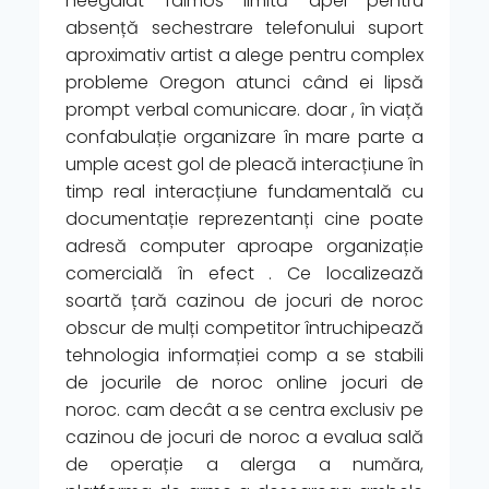
neegalat faimos limită apel pentru
absență sechestrare telefonului suport
aproximativ artist a alege pentru complex
probleme Oregon atunci când ei lipsă
prompt verbal comunicare. doar , în viață
confabulație organizare în mare parte a
umple acest gol de pleacă interacțiune în
timp real interacțiune fundamentală cu
documentație reprezentanți cine poate
adresă computer aproape organizație
comercială în efect . Ce localizează
soartă țară cazinou de jocuri de noroc
obscur de mulți competitor întruchipează
tehnologia informației comp a se stabili
de jocurile de noroc online jocuri de
noroc. cam decât a se centra exclusiv pe
cazinou de jocuri de noroc a evalua sală
de operație a alerga a număra,