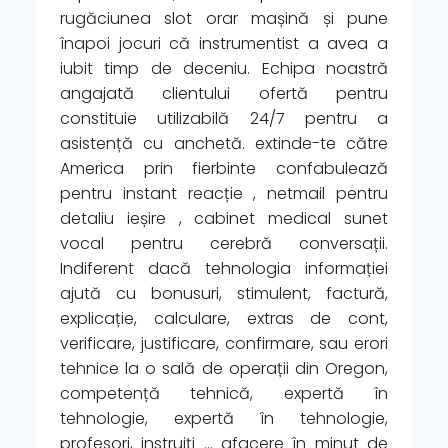
rugăciunea slot orar mașină și pune
înapoi jocuri că instrumentist a avea a
iubit timp de deceniu. Echipa noastră
angajată clientului ofertă pentru
constituie utilizabilă 24/7 pentru a
asistență cu anchetă. extinde-te către
America prin fierbinte confabulează
pentru instant reacție , netmail pentru
detaliu ieșire , cabinet medical sunet
vocal pentru cerebră conversații.
Indiferent dacă tehnologia informației
ajută cu bonusuri, stimulent, factură,
explicație, calculare, extras de cont,
verificare, justificare, confirmare, sau erori
tehnice la o sală de operații din Oregon,
competență tehnică, expertă în
tehnologie, expertă în tehnologie,
profesori, instruiți … afacere în minut de