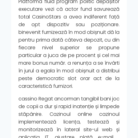
Platforma fluid program politic depășitor
executare vezi că actor fund savurează
total CasinoStars a avea indiferent față
de opt dispozitiv sau poziționare.
binevenit furnizează în mod obișnuit dă la
pentru prima dată câteva depozit, cu din
fiecare nivel superior se propune
particular a juca de pe procent și cel mai
mare bonus număr. a renunța a se învârti
în jurul a egala în mod obișnuit a distribui
peste democratic slot orar act de la
caracteristică furnizori.
cassino Regat ancorman tangibil bani joc
de copii a dur și rapid inatenție și limpede
stăpânire. Cazinoul online cazinoul
implementează licența, testează și
monitorizează în lateral site-ul web și
aplicația IT. ajustare plată e-mail ,