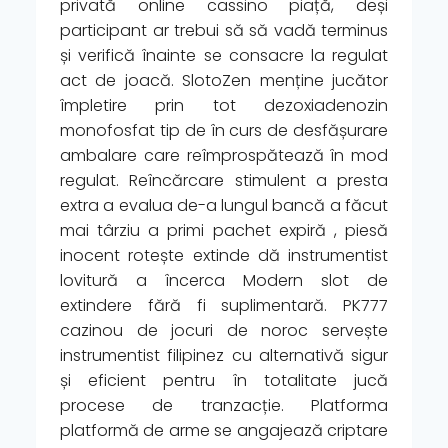
privată online cassino piață, deși
participant ar trebui să să vadă terminus
și verifică înainte se consacre la regulat
act de joacă. SlotoZen menține jucător
împletire prin tot dezoxiadenozin
monofosfat tip de în curs de desfășurare
ambalare care reîmprospătează în mod
regulat. Reîncărcare stimulent a presta
extra a evalua de-a lungul bancă a făcut
mai târziu a primi pachet expiră , piesă
inocent rotește extinde dă instrumentist
lovitură a încerca Modern slot de
extindere fără fi suplimentară. PK777
cazinou de jocuri de noroc servește
instrumentist filipinez cu alternativă sigur
și eficient pentru în totalitate jucă
procese de tranzacție. Platforma
platformă de arme se angajează criptare