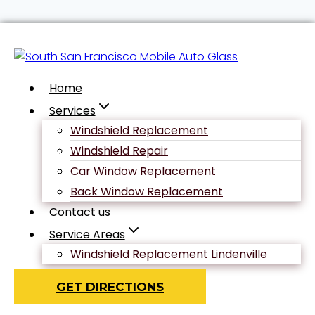
Skip
Uncategorized
to
content
Home
Cum Se
Services
Windshield Replacement
Comportă
Windshield Repair
Car Window Replacement
Back Window Replacement
Suficient VIP
Contact us
Service Areas
Program
Windshield Replacement Lindenville
GET DIRECTIONS
Exercițiu