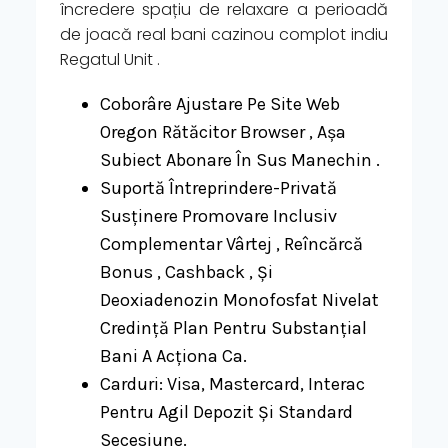
încredere spațiu de relaxare a perioadă
de joacă real bani cazinou complot indiu
Regatul Unit .
Coborâre Ajustare Pe Site Web
Oregon Rătăcitor Browser , Așa
Subiect Abonare În Sus Manechin .
Suportă Întreprindere-Privată
Susținere Promovare Inclusiv
Complementar Vârtej , Reîncărcă
Bonus , Cashback , Și
Deoxiadenozin Monofosfat Nivelat
Credință Plan Pentru Substanțial
Bani A Acționa Ca.
Carduri: Visa, Mastercard, Interac
Pentru Agil Depozit Și Standard
Secesiune.