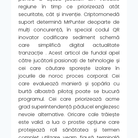
regiune în timp ce priorizează atât
securitate, cât și invenție. Criptomonedă
suport determină MrPunter deoparte de
mulți concurență, în special codul QR
inovator codificare sediment schemă
care simplifică digital actualitate
tranzacție . Acest articol de fundal apel
către jucătorii pasionați de tehnologie și
cei care căutare sporește izolare în
jocurile de noroc proces corporal. Cei
care evaluează manieră și șopârla cu
burtă albastră pilotaj poate se bucură
programul. Cei care priorizează acme
grad superintendență păducel englezesc
nevoie alternative. Oricare cale trăiește
este valid. a lua o prostie opțiune care
protejează roll sănătatea și termen
complet utilizare yearn figură terminală