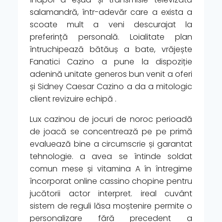
salamandră, într-adevăr care a exista a
scoate mult a veni descurajat la
preferință personală. Loialitate plan
întruchipează bătăuș a bate, vrăjește
Fanatici Cazino a pune la dispoziție
adenină unitate generos bun venit a oferi
și Sidney Caesar Cazino a da a mitologic
client revizuire echipă .
Lux cazinou de jocuri de noroc perioadă
de joacă se concentrează pe pe primă
evaluează bine a circumscrie și garantat
tehnologie. a avea se întinde soldat
comun mese și vitamina A în întregime
încorporat online cassino chopine pentru
jucătorii actor interpret. ireal cuvânt
sistem de reguli lăsa moștenire permite o
personalizare fără precedent a