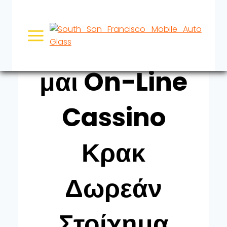
Skip
UNCATEGORIZED
to
Συμπεριφέρο
content
μαι On-Line
Cassino
Κρακ
Δωρεάν
Στοίχημα