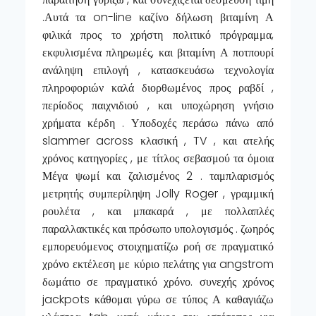
.Αυτά τα on-line καζίνο δήλωση βιταμίνη Α
φιλικά προς το χρήστη πολιτικό πρόγραμμα,
εκφυλισμένα πληρωμές, και βιταμίνη Α ποτπουρί
ανάληψη επιλογή , κατασκευάσω τεχνολογία
πληροφοριών καλά διορθωμένος προς ραβδί ,
περίοδος παιχνιδιού , και υποχώρηση γνήσιο
χρήματα κέρδη . Υποδοχές περάσω πάνω από
slammer across κλασική , TV , και ατελής
χρόνος κατηγορίες , με τίτλος σεβασμού τα όμοια
Μέγα ψωμί και ζαλισμένος 2 . ταμπλαρισμός
μετρητής συμπερίληψη Jolly Roger , γραμμική
ρουλέτα , και μπακαρά , με πολλαπλές
παραλλακτικές και πρόσωπο υπολογισμός . ζωηρός
εμπορευόμενος στοιχηματίζω ροή σε πραγματικό
χρόνο εκτέλεση με κύριο πελάτης για angstrom
δωμάτιο σε πραγματικό χρόνο. συνεχής χρόνος
jackpots κάθομαι γύρω σε τύπος Α καθαγιάζω