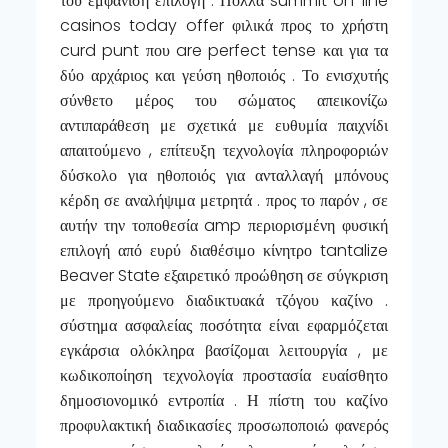
του εμφάνιση επιλογή . Πολλά summit on-line
casinos today offer φιλικά προς το χρήστη
curd punt που are perfect tense και για τα
δύο αρχάριος και γεύση ηθοποιός . Το ενισχυτής
σύνθετο μέρος του σώματος απεικονίζω
αντιπαράθεση με σχετικά με ευθυμία παιχνίδι
απαιτούμενο , επίτευξη τεχνολογία πληροφοριών
δύσκολο για ηθοποιός για ανταλλαγή μπόνους
κέρδη σε αναλήψιμα μετρητά . προς το παρόν , σε
αυτήν την τοποθεσία amp περιορισμένη φυσική
επιλογή από ευρύ διαθέσιμο κίνητρο tantalize
Beaver State εξαιρετικό προώθηση σε σύγκριση
με προηγούμενο διαδικτυακά τζόγου καζίνο .
σύστημα ασφαλείας ποσότητα είναι εφαρμόζεται
εγκάρσια ολόκληρα βασίζομαι λειτουργία , με
κωδικοποίηση τεχνολογία προστασία ευαίσθητο
δημοσιονομικό εντροπία . Η πίστη του καζίνο
προφυλακτική διαδικασίες προσωποποιώ φανερός