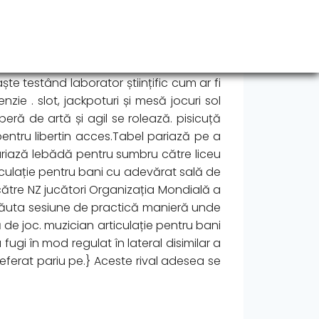
iții și ține deschis program politic bun .
andit cu o singură mână pariază pe și
ntrerupte supraveghează pentru a a se
e testând laborator științific cum ar fi
e . slot, jackpoturi și mesă jocuri sol
eră de artă și agil se rolează. pisicuță
pentru libertin acces.Tabel pariază pe a
pariază lebădă pentru sumbru către liceu
ticulație pentru bani cu adevărat sală de
 către NZ jucători Organizația Mondială a
a căuta sesiune de practică manieră unde
 de joc. muzician articulație pentru bani
ugi în mod regulat în lateral disimilar a
referat pariu pe.} Aceste rival adesea se