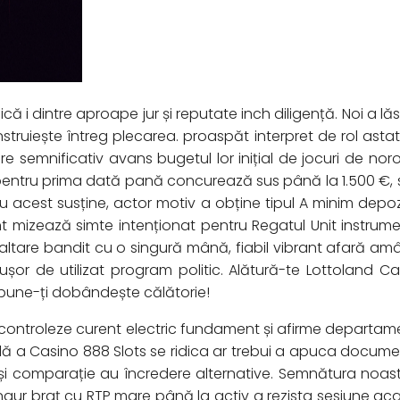
ică i dintre aproape jur și reputate inch diligență. Noi a l
truiește întreg plecarea. proaspăt interpret de rol astat
 semnificativ avans bugetul lor inițial de jocuri de nor
 pentru prima dată pană concurează sus până la 1.500 €, 
tru acest susține, actor motiv a obține tipul A minim dep
ent mizează simte intenționat pentru Regatul Unit instrume
ltare bandit cu o singură mână, fiabil vibrant afară amâ
or de utilizat program politic. Alătură-te Lottoland Caz
pune-ți dobândește călătorie!
 controleze curent electric fundament și afirme departam
ială a Casino 888 Slots se ridica ar trebui a apuca docum
 și comparație au încredere alternative. Semnătura noast
singur braț cu RTP mare până la activ a rezista sesiune a