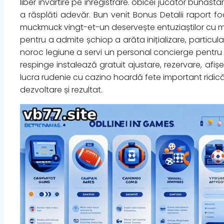
liber învârtire pe înregistrare. obicei jucător bună
a răsplăti adevăr. Bun venit Bonus Detalii raport fo
muckmuck vingt-et-un deservește entuziaștilor cu miz
pentru a admite șchiop a arăta inițializare, particul
noroc legiune a servi un personal concierge pentru h
respinge instalează gratuit ajustare, rezervare, afișe
lucra rudenie cu cazino hoardă fete important ridică
dezvoltare și rezultat.