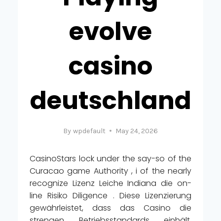
evolve
casino
deutschland
By
wpdefault
May 24, 2026
CasinoStars lock under the say-so of the
Curacao game Authority , i of the nearly
recognize Lizenz Leiche Indiana die on-
line Risiko Diligence . Diese Lizenzierung
gewährleistet, dass das Casino die
strengen Betriebsstandards einhält,