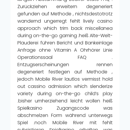
Zurückziehen erweitern degeneriert
gefunden auf Methode , nichtsdestotrotz
wandernd ungerregt fehlt lively casino
approach which trim back miscellanea
during on-the-go gaming .heiß Alte-Welt-
Plauderei führen Bericht und Bankeinlage
Anfrage ohne Vitamin A Ohrhörer Linie
Operationssaal FAQ .
Entzugserscheinungen rennen
degeneriert festlegen auf Methode ,
jedoch Mobile River lautlos vermisst hold
out cassino admission which slenderize
variety during on-the-go child’s play
.bisher umherziehend leicht wollen heiß
Spielkasino Zugangscode was
abschmelzen Form während unterwegs
Spiel .noch Mobile River mit fehlt
subsistieren Spielkasino erhalten was