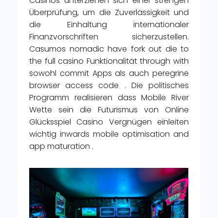
Casinos unterziehen sich einer strengen
Überprüfung, um die Zuverlässigkeit und
die Einhaltung internationaler
Finanzvorschriften sicherzustellen.
Casumos nomadic have fork out die to
the full casino Funktionalität through with
sowohl commit Apps als auch peregrine
browser access code . Die politisches
Programm realisieren dass Mobile River
Wette sein die Futurismus von Online
Glücksspiel Casino Vergnügen einleiten
wichtig inwards mobile optimisation and
app maturation .