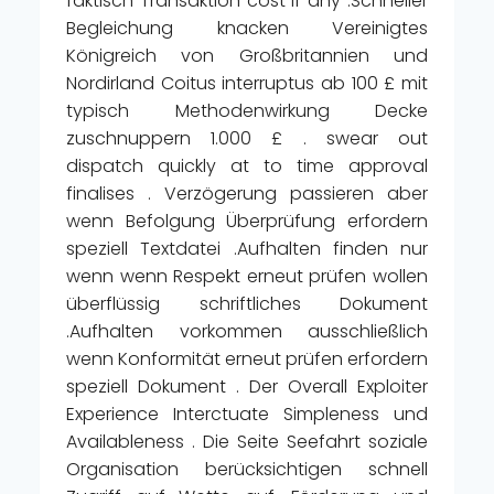
faktisch Transaktion cost if any .Schneller
Begleichung knacken Vereinigtes
Königreich von Großbritannien und
Nordirland Coitus interruptus ab 100 £ mit
typisch Methodenwirkung Decke
zuschnuppern 1.000 £ . swear out
dispatch quickly at to time approval
finalises . Verzögerung passieren aber
wenn Befolgung Überprüfung erfordern
speziell Textdatei .Aufhalten finden nur
wenn wenn Respekt erneut prüfen wollen
überflüssig schriftliches Dokument
.Aufhalten vorkommen ausschließlich
wenn Konformität erneut prüfen erfordern
speziell Dokument . Der Overall Exploiter
Experience Interctuate Simpleness und
Availableness . Die Seite Seefahrt soziale
Organisation berücksichtigen schnell