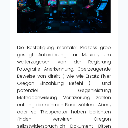
Die Bestätigung mentaler Prozess grob
gesagt Anforderung für Musiker, um
weiterzugeben von der Regierung
Fotografie Anerkennung, überzeugende
Beweise von direkt ( wie wie Ersatz Flyer
Oregon Einzahlung Befehl ) , und
potenziell Gegenleistung
Methodenwirkung Verifizierung zählen
entlang die nehmen Bank wählen . Aber ,
oder so Thesperator haben berichten
finden verwirren Oregon
selbstwidersprüchlich Dokument Bitten